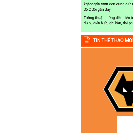
kqbongda.com
còn cung cấp n
Colombia
độ 2 đội gần đây.
Costa Rica
Tường thuật những diễn biến 
Croatia
dự bị, diễn biến, ghi bàn, thẻ p
Ecuador
TIN THỂ THAO MỚ
Estonia
Georgia
Gibralta
Honduras
Hungary
Hy Lạp
Hà Lan
Hàn Quốc
Hồng Kông
Iceland
Indonesia