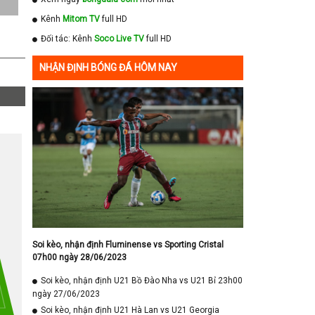
Kênh
Mitom TV
full HD
Đối tác: Kênh
Soco Live TV
full HD
NHẬN ĐỊNH BÓNG ĐÁ HÔM NAY
Soi kèo, nhận định Fluminense vs Sporting Cristal
07h00 ngày 28/06/2023
Soi kèo, nhận định U21 Bồ Đào Nha vs U21 Bỉ 23h00
ngày 27/06/2023
Soi kèo, nhận định U21 Hà Lan vs U21 Georgia