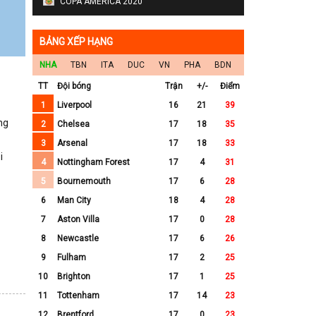
COPA AMERICA 2020
BẢNG XẾP HẠNG
NHA
TBN
ITA
DUC
VN
PHA
BDN
TT
Đội bóng
Trận
+/-
Điểm
1
Liverpool
16
21
39
ng
2
Chelsea
17
18
35
3
Arsenal
17
18
33
i
4
Nottingham Forest
17
4
31
5
Bournemouth
17
6
28
6
Man City
18
4
28
7
Aston Villa
17
0
28
8
Newcastle
17
6
26
9
Fulham
17
2
25
10
Brighton
17
1
25
11
Tottenham
17
14
23
12
Brentford
17
0
23