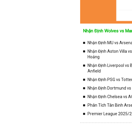
Iran
Iraq
Ireland
Israel
Nhận Định Wolves vs Man
Italia
Nhận Định MU vs Arsenal
Jordan
Nhận Định Aston Villa v
Kazakhstan
Hoảng
Kosovo
Nhận Định Liverpool vs
Kuwait
Anfield
Lao
Nhận Định PSG vs Totte
Latvia
Nhận Định Dortmund vs 
Li băng
Nhận Định Chelsea vs AC
Liechtenstein
Phân Tích Tân Binh Arse
Lithuania
Premier League 2025/26
Luxembourg
Ma rốc