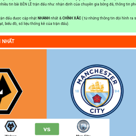
hiều tin bài BÊN LỀ trận đấu như: nhận định của chuyên gia bóng đá, thông tin p
trận đấu được cập nhật
NHANH
nhất &
CHÍNH XÁC
( từ những thông tin đội hình ra 
hạt, biểu đồ, số liệu thống kê của trận đấu).
I NHẤT