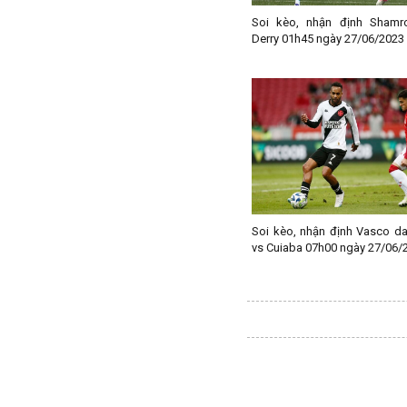
Paraguay
Soi kèo, nhận định Shamr
Peru
Derry 01h45 ngày 27/06/2023
Pháp
Phần Lan
Qatar
Quốc Tế
Rumany
San Marino
Scotland
Soi kèo, nhận định Vasco d
Serbia
vs Cuiaba 07h00 ngày 27/06/
Singapore
Slovakia
Slovenia
Syria
Séc
Síp