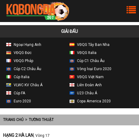
GIẢI ĐẤU
Ngoại Hạng Anh
VĐQG Tây Ban Nha
VĐQG Đức
VĐQG Italia
VĐQG Pháp
Cúp C1 Châu Âu
Cúp C2 Châu Âu
Vòng loại Euro 2020
Cúp Italia
VĐQG Việt Nam
VLWC KV Châu Á
Liên Đoàn Anh
Cúp FA
U23 Châu Á
Euro 2020
Copa America 2020
TRANG CHỦ
TƯỜNG THUẬT
HẠNG 2 HÀ LAN
, Vòng 17