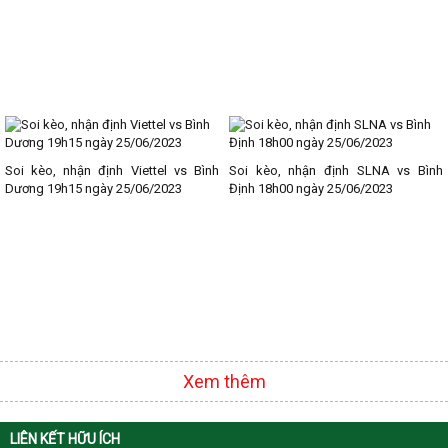
Soi kèo, nhận định Viettel vs Bình
Soi kèo, nhận định SLNA vs Bình
Dương 19h15 ngày 25/06/2023
Định 18h00 ngày 25/06/2023
Xem thêm
LIÊN KẾT HỮU ÍCH