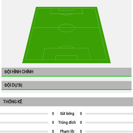
ĐỘI HÌNH CHÍNH
ĐỘI DỰ BỊ
THỐNG KÊ
0
Sút bóng
0
0
Trúng đích
0
0
Phạm lỗi
0