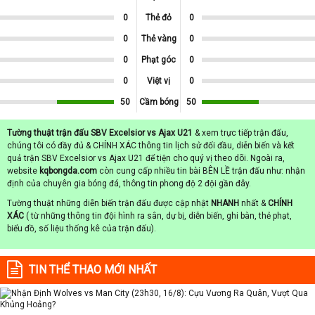
0
Thẻ đỏ
0
0
Thẻ vàng
0
0
Phạt góc
0
0
Việt vị
0
50
Cầm bóng
50
Tường thuật trận đấu SBV Excelsior vs Ajax U21
& xem trực tiếp trận đấu,
chúng tôi có đầy đủ & CHÍNH XÁC thông tin lịch sử đối đầu, diễn biến và kết
quả trận SBV Excelsior vs Ajax U21 để tiện cho quý vị theo dõi. Ngoài ra,
website
kqbongda.com
còn cung cấp nhiều tin bài BÊN LỀ trận đấu như: nhận
định của chuyên gia bóng đá, thông tin phong độ 2 đội gần đây.
Tường thuật những diễn biến trận đấu được cập nhật
NHANH
nhất &
CHÍNH
XÁC
( từ những thông tin đội hình ra sân, dự bị, diễn biến, ghi bàn, thẻ phạt,
biểu đồ, số liệu thống kê của trận đấu).
TIN THỂ THAO MỚI NHẤT