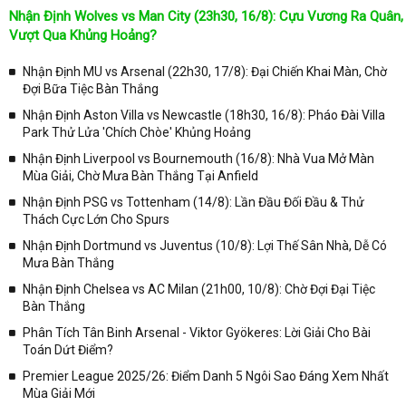
Nhận Định Wolves vs Man City (23h30, 16/8): Cựu Vương Ra Quân,
Vượt Qua Khủng Hoảng?
Nhận Định MU vs Arsenal (22h30, 17/8): Đại Chiến Khai Màn, Chờ
Đợi Bữa Tiệc Bàn Thắng
Nhận Định Aston Villa vs Newcastle (18h30, 16/8): Pháo Đài Villa
Park Thử Lửa 'Chích Chòe' Khủng Hoảng
Nhận Định Liverpool vs Bournemouth (16/8): Nhà Vua Mở Màn
Mùa Giải, Chờ Mưa Bàn Thắng Tại Anfield
Nhận Định PSG vs Tottenham (14/8): Lần Đầu Đối Đầu & Thử
Thách Cực Lớn Cho Spurs
Nhận Định Dortmund vs Juventus (10/8): Lợi Thế Sân Nhà, Dễ Có
Mưa Bàn Thắng
Nhận Định Chelsea vs AC Milan (21h00, 10/8): Chờ Đợi Đại Tiệc
Bàn Thắng
Phân Tích Tân Binh Arsenal - Viktor Gyökeres: Lời Giải Cho Bài
Toán Dứt Điểm?
Premier League 2025/26: Điểm Danh 5 Ngôi Sao Đáng Xem Nhất
Mùa Giải Mới