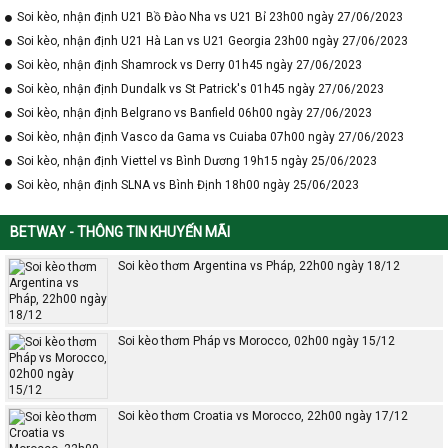
Soi kèo, nhận định U21 Bồ Đào Nha vs U21 Bỉ 23h00 ngày 27/06/2023
Soi kèo, nhận định U21 Hà Lan vs U21 Georgia 23h00 ngày 27/06/2023
Soi kèo, nhận định Shamrock vs Derry 01h45 ngày 27/06/2023
Soi kèo, nhận định Dundalk vs St Patrick's 01h45 ngày 27/06/2023
Soi kèo, nhận định Belgrano vs Banfield 06h00 ngày 27/06/2023
Soi kèo, nhận định Vasco da Gama vs Cuiaba 07h00 ngày 27/06/2023
Soi kèo, nhận định Viettel vs Bình Dương 19h15 ngày 25/06/2023
Soi kèo, nhận định SLNA vs Bình Định 18h00 ngày 25/06/2023
BETWAY - THÔNG TIN KHUYẾN MÃI
Soi kèo thơm Argentina vs Pháp, 22h00 ngày 18/12
Soi kèo thơm Pháp vs Morocco, 02h00 ngày 15/12
Soi kèo thơm Croatia vs Morocco, 22h00 ngày 17/12