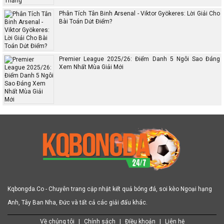
Phân Tích Tân Binh Arsenal - Viktor Gyökeres: Lời Giải Cho
Bài Toán Dứt Điểm?
Premier League 2025/26: Điểm Danh 5 Ngôi Sao Đáng
Xem Nhất Mùa Giải Mới
Kqbongda.Co - Chuyên trang cập nhật kết quả bóng đá, soi kèo Ngoại hạng
Anh, Tây Ban Nha, Đức và tất cả các giải đấu khác.
Về chúng tôi
|
Chính sách
|
Điều khoản
|
Liên hệ