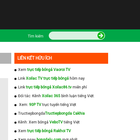
Tìm kiếm
LIÊN KẾT HỮU ÍCH
Xem
trực tiếp bóngá Vaoroi TV
Link
Xoilac TV trực tiếp bóngá
hôm nay
Link
trực tiếp bóngá Xoilac86.tv
miễn phí
Đối tác: Kênh
Xoilac 365
bình luận tiếng Việt.
Xem:
90P TV
trực tuyến tiếng Việt
Tructiepbongda
Tructiepbongda Cakhia
Kênh: Xem bóngá
VeboTV
tiếng Việt
)
Xem
trực tiếp bóngá Rakhoi TV
Xem ngay
bongdalu com
mới nhất