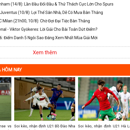
nham (14/8): Lần Đầu Đối Đầu & Thử Thách Cực Lớn Cho Spurs
Juventus (10/8): Lợi Thế Sân Nhà, Dễ Có Mưa Bàn Thắng
 Milan (21h00, 10/8): Chờ Đợi Đại Tiệc Bàn Thắng
nal - Viktor Gyökeres: Lời Giải Cho Bài Toán Dứt Điểm?
: Điểm Danh 5 Ngôi Sao Đáng Xem Nhất Mùa Giải Mới
Xem thêm
Á HÔM NAY
nse vs
Soi kèo, nhận định U21 Bồ Đào Nha
Soi kèo, nhận định U21 Hà L