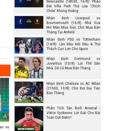
Newcastle (18h30, 16/8): Pháo
Đài Villa Park Thử Lửa 'Chích
Chòe' Khủng Hoảng
Nhận Định Liverpool vs
Bournemouth (16/8): Nhà Vua
Mở Màn Mùa Giải, Chờ Mưa Bàn
Thắng Tại Anfield
Nhận Định PSG vs Tottenham
(14/8): Lần Đầu Đối Đầu & Thử
Thách Cực Lớn Cho Spurs
Nhận Định Dortmund vs
Juventus (10/8): Lợi Thế Sân
Nhà, Dễ Có Mưa Bàn Thắng
Nhận Định Chelsea vs AC Milan
(21h00, 10/8): Chờ Đợi Đại Tiệc
Bàn Thắng
Phân Tích Tân Binh Arsenal -
Viktor Gyökeres: Lời Giải Cho Bài
Toán Dứt Điểm?
an vs