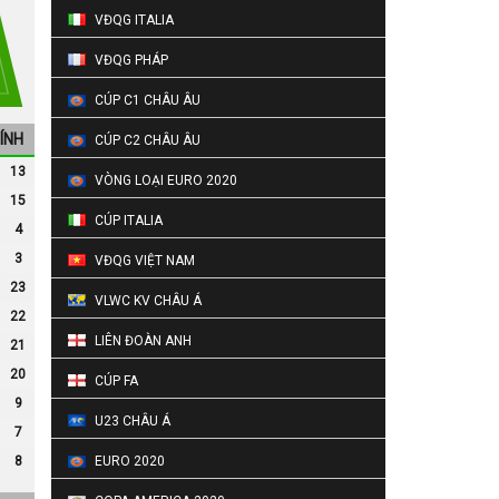
VĐQG ITALIA
VĐQG PHÁP
CÚP C1 CHÂU ÂU
ng đi
nhưng
HÍNH
CÚP C2 CHÂU ÂU
13
c bên
VÒNG LOẠI EURO 2020
15
CÚP ITALIA
4
3
VĐQG VIỆT NAM
23
VLWC KV CHÂU Á
22
LIÊN ĐOÀN ANH
21
20
 quả
CÚP FA
9
U23 CHÂU Á
7
8
EURO 2020
ghi