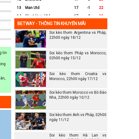
 ghi
ôn
13
Man Utd
17
-1
22
ên
14
West Ham Utd
17
-8
20
BETWAY - THÔNG TIN KHUYẾN MÃI
15
Everton
17
-7
17
n
Soi kèo thơm Argentina vs Pháp,
16
Crystal Palace
17
-8
16
22h00 ngày 18/12
m
17
Leicester City
17
-16
14
18
Ipswich
17
-16
12
 tin
Soi kèo thơm Pháp vs Morocco,
19
Wolves
17
-13
12
02h00 ngày 15/12
ưng
hong
20
Southampton
17
-25
6
Soi kèo thơm Croatia vs
nhưng
sân,
Morocco, 22h00 ngày 17/12
Soi kèo thơm Morocco vs Bồ Đào
Nha, 22h00 ngày 10/12
Soi kèo thơm Anh vs Pháp, 02h00
ngày 11/12
Soi kèo thơm Hà Lan vs