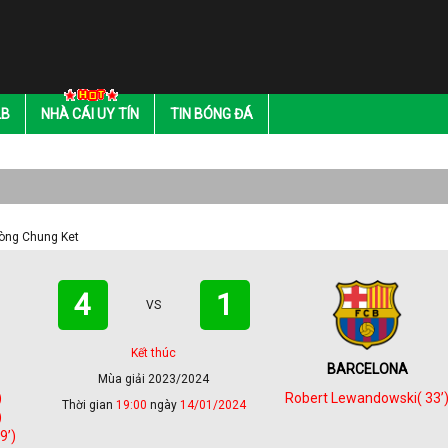
LB
NHÀ CÁI UY TÍN
TIN BÓNG ĐÁ
Vòng Chung Ket
4
1
VS
Kết thúc
BARCELONA
Mùa giải 2023/2024
)
Robert Lewandowski( 33’
Thời gian
19:00
ngày
14/01/2024
)
9’)