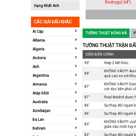
Rodrygo( 64’)
Hạng Nhất Anh
CÁC GIẢI ĐẤU KHÁC
Ai Cập
TƯỜNG THUẬT BÓNG ĐÁ
P
Albania
TƯỜNG THUẬT TRẬN ĐẤ
Algeria
DIỄN BIẾN CHÍNH
Andorra
90'
Hiệp 2 kết thúc.
Anh
KHÔNG VÀO!!!! Auré
89'
Argentina
quá cao so với kh
KHÔNG VÀO!!!! Dani
Armenia
87'
cột dọc bên phải 
Arập Xêút
87'
Real Madrid được h
Australia
86'
Sự thay đổi người 
Azerbaijan
86'
Sự thay đổi người 
Ba Lan
KHÔNG VÀO!!!! Jude
83'
giữa cầu môn tuy n
Bahrain
82'
Sự thay đổi người 