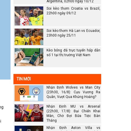
Argentina, 02h00 ngày 10/12
Soi kèo thơm Croatia vs Brazil,
22h00 ngày 09/12
Soi kèo thơm Hà Lan vs Ecuador,
23h00 ngày 25/11
Kèo bóng đá trực tuyến hấp dẫn
số 1 tại thị trường Việt Nam
TIN MỚI
Nhận Định Wolves vs Man City
(23h30, 16/8): Cựu Vương Ra
Quân, Vượt Qua Khủng Hoảng?
Nhận Định MU vs Arsenal
ng
(22h30, 17/8): Đại Chiến Khai
Màn, Chờ Đợi Bữa Tiệc Bàn
Thắng
i
Nhận Định Aston Villa vs