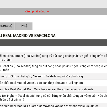
Kênh phát sóng: ---
HONG ĐỘ
TỶ LỆ
U REAL MADRID VS BARCELONA
lien Tchouaméni (Real Madrid) tung cú sút bằng chân phải từ ngoài vòng cấm bó
ung thành
 Ceballos (Real Madrid) tung cú sút bằng chân phải từ ngoài vòng cấm bóng đi c
cầu môn
ưởng một quả phạt góc, Alejandro Balde là người vừa phá bóng.
bên phía Real Madrid, Joselu vào sân thay cho Jude Bellingham
bên phía Real Madrid, Dani Ceballos vào sân thay cho Federico Valverde
 Bellingham (Real Madrid) tung cú sút bằng chân phải từ ngoài vòng cấm vào ch
hiên đã bị cản phá
bên phía Real Madrid, Eduardo Camavinga vào sân thay cho Vinícius Júnior