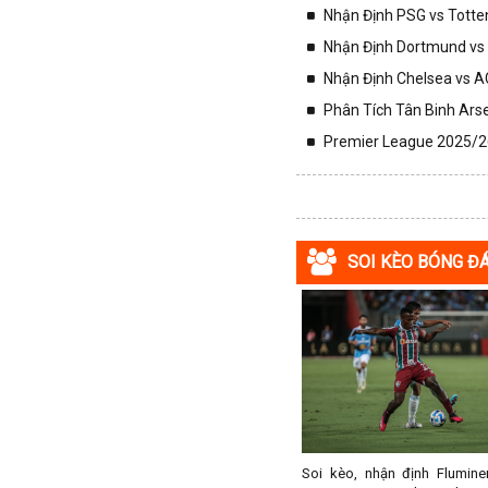
Nhận Định PSG vs Totte
Tajikistan
Nhận Định Dortmund vs 
Thái Lan
Nhận Định Chelsea vs AC
Thế Giới
Phân Tích Tân Binh Arse
Thổ Nhĩ Kỳ
Premier League 2025/26
Thụy Sỹ
Thụy Điển
Trung Quốc
Tunisia
SOI KÈO BÓNG Đ
Tây Ban Nha
UAE
Ukraina
Uruguay
Uzbekistan
Venezuela
Việt Nam
Soi kèo, nhận định Flumine