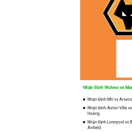
Paraguay
Peru
Pháp
Phần Lan
Qatar
Quốc Tế
Rumany
San Marino
Scotland
Serbia
Nhận Định Wolves vs Man
Singapore
Slovakia
Nhận Định MU vs Arsenal
Slovenia
Nhận Định Aston Villa v
Hoảng
Syria
Nhận Định Liverpool vs
Séc
Anfield
Síp