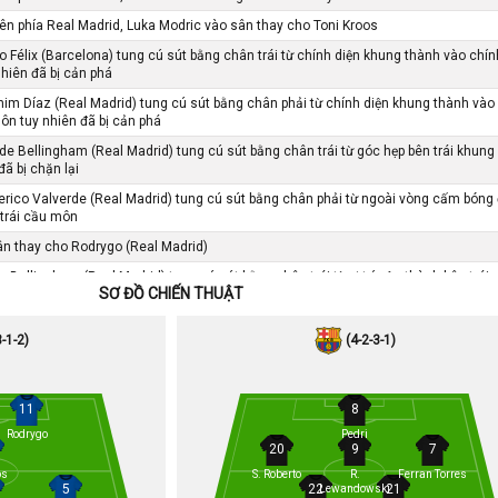
bên phía Real Madrid, Luka Modric vào sân thay cho Toni Kroos
 Félix (Barcelona) tung cú sút bằng chân trái từ chính diện khung thành vào chín
hiên đã bị cản phá
im Díaz (Real Madrid) tung cú sút bằng chân phải từ chính diện khung thành vào
môn tuy nhiên đã bị cản phá
e Bellingham (Real Madrid) tung cú sút bằng chân trái từ góc hẹp bên trái khung
ã bị chặn lại
rico Valverde (Real Madrid) tung cú sút bằng chân phải từ ngoài vòng cấm bóng 
trái cầu môn
ân thay cho Rodrygo (Real Madrid)
Bellingham (Real Madrid) tung cú sút bằng chân trái từ vị trí cận thành bên trái 
SƠ ĐỒ CHIẾN THUẬT
cầu môn tuy nhiên đã bị cản phá
u này đồng nghĩa với một tấm thẻ đỏ cho Ronald Araújo(Barcelona)
3-1-2)
(4-2-3-1)
ine Yamal (Barcelona) tung cú sút bằng chân trái từ ngoài vòng cấm vào góc ca
 tuy nhiên đã bị cản phá
 đi hết đường biên ngang là Ferland Mendy, phạt góc cho Barcelona
11
8
OOOO!!!!! Real Madrid 4, Barcelona 1. Bàn thắng cho đội Real Madrid, người
Rodrygo
Pedri
20
9
7
 cú sút từ chính diện khung thành bóng đi
os
S. Roberto
R.
Ferran Torres
(Real Madrid) phải nhận thẻ vàng vì lỗi chơi xấu.
5
22
21
Lewandowski