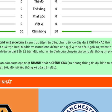
OOOO!!!!! Real Madrid 2, Barcelona 0. Bàn thắng cho đội Real Madrid, người
0
Thẻ đỏ
0
ior với cú sút từ vị trí rất gần với khung thành bóng đi vào góc thấp bên trái cầu m
0
Thẻ vàng
0
ygo (Real Madrid) tung cú sút bằng chân phải từ ngoài vòng cấm vào góc thấp b
hiên đã bị cản phá
0
Phạt góc
0
OOOO!!!!! Real Madrid 1, Barcelona 0. Vinícius Júnior tung cú sút bằng châ
0
Việt vị
0
 khung thành bóng đi vào góc thấp bên phải cầu môn, ghi bàn cho đội Real Madrid
50
Cầm bóng
50
e Bellingham (Real Madrid) tung cú sút bằng chân phải từ bên trái của vòng cấ
hặn lại
drid vs Barcelona
& xem trực tiếp trận đấu, chúng tôi có đầy đủ & CHÍNH XÁC thông
ưởng một quả phạt góc, Ronald Araújo là người vừa phá bóng.
kết quả trận Real Madrid vs Barcelona để tiện cho quý vị theo dõi. Ngoài ra, website
ran Torres (Barcelona) tung cú sút bằng chân trái từ vị trí cận thành bên phải nh
hiều tin bài BÊN LỀ trận đấu như: nhận định của chuyên gia bóng đá, thông tin p
ícius Júnior (Real Madrid) tung cú sút bằng chân phải từ bên trái của vòng cấm 
trận đấu được cập nhật
NHANH
nhất &
CHÍNH XÁC
( từ những thông tin đội hình ra 
hạt, biểu đồ, số liệu thống kê của trận đấu).
I NHẤT