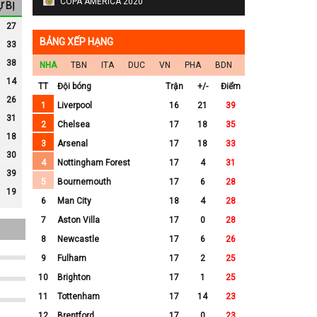
COPA AMERICA 2020
Ự BỊ
ghi
27
BẢNG XẾP HẠNG
33
 đã bị
38
NHA
TBN
ITA
DUC
VN
PHA
BDN
14
 đã bị
TT
Đội bóng
Trận
+/-
Điểm
26
1
Liverpool
16
21
39
31
2
Chelsea
17
18
35
nhiên
18
3
Arsenal
17
18
33
30
4
Nottingham Forest
17
4
31
 đi
39
5
Bournemouth
17
6
28
19
6
Man City
18
4
28
7
Aston Villa
17
0
28
 đi
8
Newcastle
17
6
26
9
Fulham
17
2
25
m vào
10
Brighton
17
1
25
11
Tottenham
17
14
23
12
Brentford
17
0
23