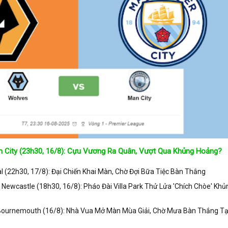
 City (23h30, 16/8): Cựu Vương Ra Quân, Vượt Qua Khủng Hoảng?
 (22h30, 17/8): Đại Chiến Khai Màn, Chờ Đợi Bữa Tiệc Bàn Thắng
s Newcastle (18h30, 16/8): Pháo Đài Villa Park Thử Lửa 'Chích Chòe' Khủ
 Bournemouth (16/8): Nhà Vua Mở Màn Mùa Giải, Chờ Mưa Bàn Thắng Tạ