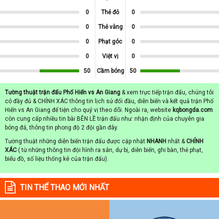
0
Thẻ đỏ
0
0
Thẻ vàng
0
0
Phạt góc
0
0
Việt vị
0
50
Cầm bóng
50
Tường thuật trận đấu Phố Hiến vs An Giang
& xem trực tiếp trận đấu, chúng tôi
có đầy đủ & CHÍNH XÁC thông tin lịch sử đối đầu, diễn biến và kết quả trận Phố
Hiến vs An Giang để tiện cho quý vị theo dõi. Ngoài ra, website
kqbongda.com
còn cung cấp nhiều tin bài BÊN LỀ trận đấu như: nhận định của chuyên gia
bóng đá, thông tin phong độ 2 đội gần đây.
Tường thuật những diễn biến trận đấu được cập nhật
NHANH
nhất &
CHÍNH
XÁC
( từ những thông tin đội hình ra sân, dự bị, diễn biến, ghi bàn, thẻ phạt,
biểu đồ, số liệu thống kê của trận đấu).
TIN THỂ THAO MỚI NHẤT