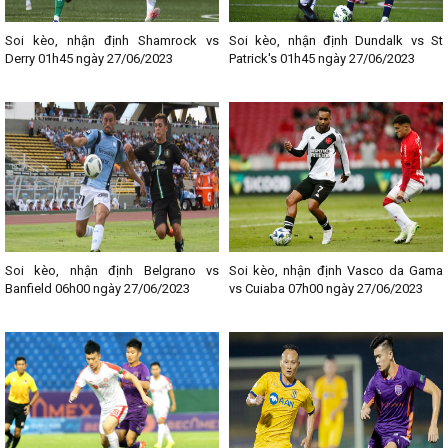
Soi kèo, nhận định Shamrock vs
Soi kèo, nhận định Dundalk vs St
Derry 01h45 ngày 27/06/2023
Patrick's 01h45 ngày 27/06/2023
Soi kèo, nhận định Belgrano vs
Soi kèo, nhận định Vasco da Gama
Banfield 06h00 ngày 27/06/2023
vs Cuiaba 07h00 ngày 27/06/2023