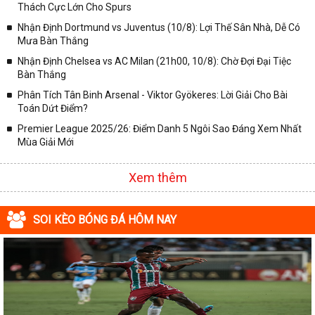
Thách Cực Lớn Cho Spurs
Nhận Định Dortmund vs Juventus (10/8): Lợi Thế Sân Nhà, Dễ Có
Mưa Bàn Thắng
Nhận Định Chelsea vs AC Milan (21h00, 10/8): Chờ Đợi Đại Tiệc
Bàn Thắng
Phân Tích Tân Binh Arsenal - Viktor Gyökeres: Lời Giải Cho Bài
Toán Dứt Điểm?
Premier League 2025/26: Điểm Danh 5 Ngôi Sao Đáng Xem Nhất
Mùa Giải Mới
Xem thêm
SOI KÈO BÓNG ĐÁ HÔM NAY