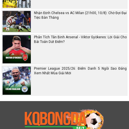
Nhận Định Chelsea vs AC Milan (21h00, 10/8): Chờ Đợi Đại
Tiệc Bàn Thắng
Phân Tích Tân Binh Arsenal - Viktor Gyökeres: Lời Giải Cho
Bài Toán Dứt Điểm?
Premier League 2025/26: Điểm Danh 5 Ngôi Sao Đáng
Xem Nhất Mùa Giải Mới