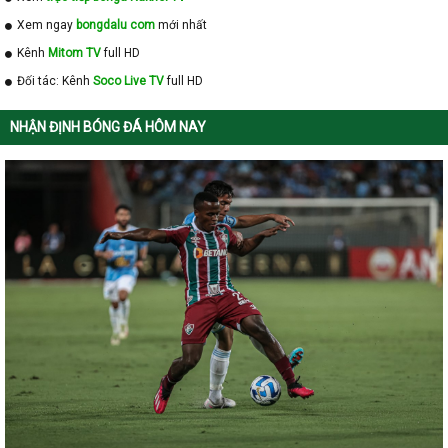
Xem ngay
bongdalu com
mới nhất
Kênh
Mitom TV
full HD
Đối tác: Kênh
Soco Live TV
full HD
NHẬN ĐỊNH BÓNG ĐÁ HÔM NAY