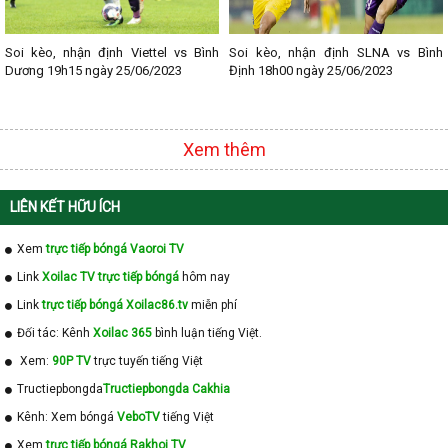
Soi kèo, nhận định Viettel vs Bình
Soi kèo, nhận định SLNA vs Bình
Dương 19h15 ngày 25/06/2023
Định 18h00 ngày 25/06/2023
Xem thêm
LIÊN KẾT HỮU ÍCH
Xem
trực tiếp bóngá Vaoroi TV
Link
Xoilac TV trực tiếp bóngá
hôm nay
Link
trực tiếp bóngá Xoilac86.tv
miễn phí
Đối tác: Kênh
Xoilac 365
bình luận tiếng Việt.
Xem:
90P TV
trực tuyến tiếng Việt
Tructiepbongda
Tructiepbongda Cakhia
Kênh: Xem bóngá
VeboTV
tiếng Việt
Xem
trực tiếp bóngá Rakhoi TV