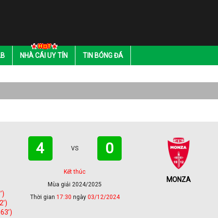
LB
NHÀ CÁI UY TÍN
TIN BÓNG ĐÁ
4
0
VS
Kết thúc
MONZA
Mùa giải 2024/2025
’)
Thời gian
17:30
ngày
03/12/2024
2’)
63’)