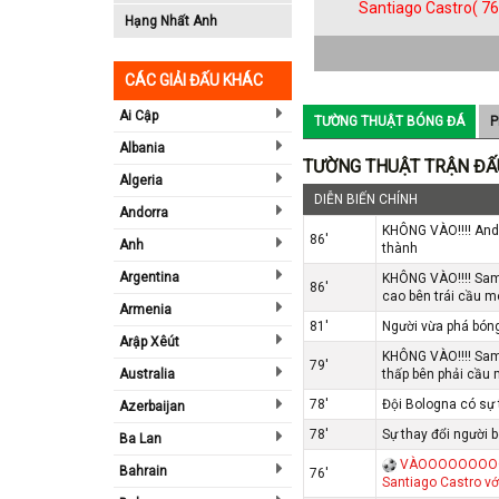
Santiago Castro( 76
Hạng Nhất Anh
CÁC GIẢI ĐẤU KHÁC
Ai Cập
TƯỜNG THUẬT BÓNG ĐÁ
P
Albania
TƯỜNG THUẬT TRẬN Đ
Algeria
DIỄN BIẾN CHÍNH
Andorra
KHÔNG VÀO!!!! Andr
86'
Anh
thành
Argentina
KHÔNG VÀO!!!! Samu
86'
cao bên trái cầu m
Armenia
81'
Người vừa phá bóng
Arập Xêút
KHÔNG VÀO!!!! Samu
79'
Australia
thấp bên phải cầu 
78'
Đội Bologna có sự 
Azerbaijan
78'
Sự thay đổi người
Ba Lan
VÀOOOOOOOOOOOO
Bahrain
76'
Santiago Castro vớ