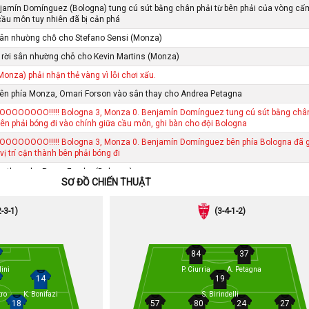
jamín Domínguez (Bologna) tung cú sút bằng chân phải từ bên phải của vòng cấ
cầu môn tuy nhiên đã bị cản phá
i sân nhường chỗ cho Stefano Sensi (Monza)
rời sân nhường chỗ cho Kevin Martins (Monza)
onza) phải nhận thẻ vàng vì lỗi chơi xấu.
 bên phía Monza, Omari Forson vào sân thay cho Andrea Petagna
OOOOO!!!!! Bologna 3, Monza 0. Benjamín Domínguez tung cú sút bằng chân
 bên phải bóng đi vào chính giữa cầu môn, ghi bàn cho đội Bologna
OOOOO!!!!! Bologna 3, Monza 0. Benjamín Domínguez bên phía Bologna đã g
vị trí cận thành bên phải bóng đi
n thay cho Remo Freuler (Bologna)
SƠ ĐỒ CHIẾN THUẬT
ào sân thay cho Lewis Ferguson (Bologna)
el Iling-Junior (Bologna) tung cú sút bằng chân phải từ ngoài vòng cấm bóng đi
2-3-1)
(3-4-1-2)
o Maric (Monza) tung cú sút bằng chân trái từ chính diện khung thành bóng đi ch
cầu môn
84
37
ando Izzo (Monza) tung cú sút bằng chân phải từ bên phải của vòng cấm bóng đi
thành
lini
P. Ciurria
A. Petagna
14
19
ny Mota (Monza) tung cú sút bằng chân phải từ bên trái của vòng cấm nhưng bón
tro
K. Bonifazi
S. Birindelli
18
57
80
24
27