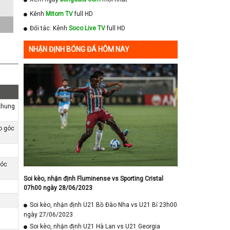
Kênh
Mitom TV
full HD
Đối tác: Kênh
Soco Live TV
full HD
NHẬN ĐỊNH BÓNG ĐÁ HÔM NAY
khung
o góc
góc
Soi kèo, nhận định Fluminense vs Sporting Cristal
07h00 ngày 28/06/2023
Soi kèo, nhận định U21 Bồ Đào Nha vs U21 Bỉ 23h00
ngày 27/06/2023
Soi kèo, nhận định U21 Hà Lan vs U21 Georgia