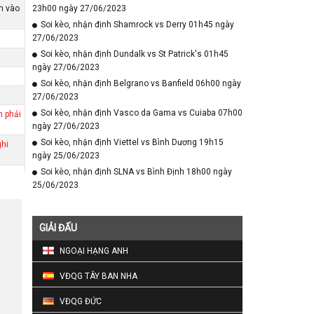
m vào
23h00 ngày 27/06/2023
Soi kèo, nhận định Shamrock vs Derry 01h45 ngày
27/06/2023
Soi kèo, nhận định Dundalk vs St Patrick's 01h45
ngày 27/06/2023
Soi kèo, nhận định Belgrano vs Banfield 06h00 ngày
27/06/2023
Soi kèo, nhận định Vasco da Gama vs Cuiaba 07h00
 phải
ngày 27/06/2023
Soi kèo, nhận định Viettel vs Bình Dương 19h15
hi
ngày 25/06/2023
Soi kèo, nhận định SLNA vs Bình Định 18h00 ngày
25/06/2023
GIẢI ĐẤU
ệch
NGOẠI HẠNG ANH
 quá
VĐQG TÂY BAN NHA
g đã
VĐQG ĐỨC