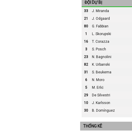
Iran
ĐỘI DỰ BỊ
34'
Người vừa phá bóng
Iraq
33
J. Miranda
33'
Monza được hưởng 
21
J. Odgaard
Ireland
VÀOOOOOOOOOOO
32'
80
G. Fabbian
bằng cú sút từ ngo
Israel
1
L. Skorupski
KHÔNG ĐƯỢC!!!! To
Italia
26'
đã bị chặn lại
16
T. Corazza
Jordan
26'
Bologna được hưởn
3
S. Posch
Kazakhstan
09'
KHÔNG VÀO!!!! Samu
23
N. Bagnolini
Kosovo
KHÔNG VÀO!!!! Sant
82
K. Urbanski
04'
cầu môn tuy nhiên 
Kuwait
31
S. Beukema
04'
Bologna được hưởn
Lao
6
N. Moro
KHÔNG ĐƯỢC!!!! Ric
03'
Latvia
5
M. Erlić
bóng đã bị chặn lại
29
De Silvestri
Li băng
00'
Hiệp 1 bắt đầu.
10
J. Karlsson
Liechtenstein
30
B. Domínguez
Lithuania
Luxembourg
THỐNG KÊ
Ma rốc