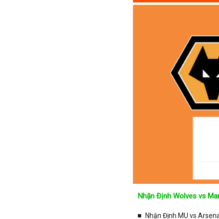
Paraguay
Peru
Pháp
Phần Lan
Qatar
Quốc Tế
Rumany
San Marino
Scotland
Serbia
Singapore
Slovakia
Slovenia
Syria
Nhận Định Wolves vs Man
Séc
Nhận Định MU vs Arsenal
Síp