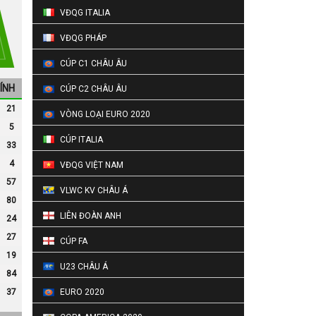
VĐQG ITALIA
hệch
VĐQG PHÁP
óng đi
CÚP C1 CHÂU ÂU
HÍNH
CÚP C2 CHÂU ÂU
21
VÒNG LOẠI EURO 2020
5
CÚP ITALIA
góc
33
4
VĐQG VIỆT NAM
57
VLWC KV CHÂU Á
80
LIÊN ĐOÀN ANH
24
27
CÚP FA
19
U23 CHÂU Á
àn
84
37
EURO 2020
óng