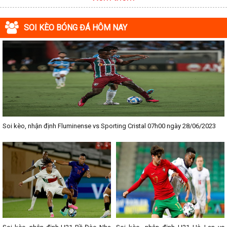
SOI KÈO BÓNG ĐÁ HÔM NAY
Soi kèo, nhận định Fluminense vs Sporting Cristal 07h00 ngày 28/06/2023