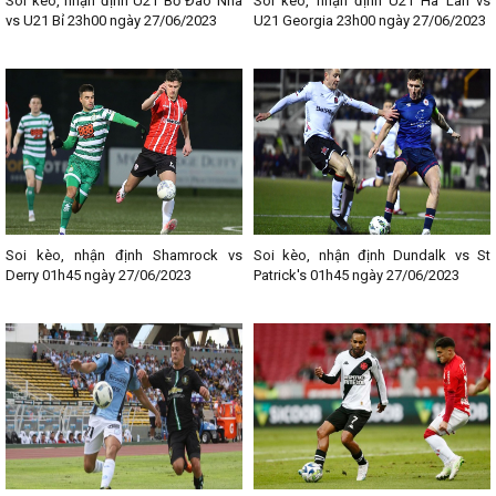
Soi kèo, nhận định U21 Bồ Đào Nha
Soi kèo, nhận định U21 Hà Lan vs
vs U21 Bỉ 23h00 ngày 27/06/2023
U21 Georgia 23h00 ngày 27/06/2023
Soi kèo, nhận định Shamrock vs
Soi kèo, nhận định Dundalk vs St
Derry 01h45 ngày 27/06/2023
Patrick's 01h45 ngày 27/06/2023