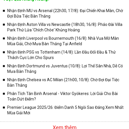
Nhận Định MU vs Arsenal (22h30, 17/8): Đại Chiến Khai Màn, Chờ
Đợi Bữa Tiệc Bàn Thắng
Nhận Định Aston Villa vs Newcastle (18h30, 16/8): Pháo Đài Villa
Park Thử Lửa 'Chích Chòe' Khủng Hoảng
Nhận Định Liverpool vs Bournemouth (16/8): Nhà Vua Mở Màn
Mùa Giải, Chờ Mưa Bàn Thắng Tại Anfield
Nhận Định PSG vs Tottenham (14/8): Lần Đầu Đối Đầu & Thử
Thách Cực Lớn Cho Spurs
Nhận Định Dortmund vs Juventus (10/8): Lợi Thế Sân Nhà, Dễ Có
Mưa Bàn Thắng
Nhận Định Chelsea vs AC Milan (21h00, 10/8): Chờ Đợi Đại Tiệc
Bàn Thắng
Phân Tích Tân Binh Arsenal - Viktor Gyökeres: Lời Giải Cho Bài
Toán Dứt Điểm?
Premier League 2025/26: Điểm Danh 5 Ngôi Sao Đáng Xem Nhất
Mùa Giải Mới
Xem thêm