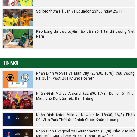
Soi kèo thơm Hà Lan vs Ecuador, 23h00 ngày 25/11
Kèo bóng đá trực tuyến hấp dẫn số 1 tại thị trường Việt
Nam
TIN MỚI
Nhận Định Wolves vs Man City (23h30, 16/8): Cựu Vương
Ra Quân, Vượt Qua Khủng Hoảng?
Nhận Định MU vs Arsenal (22h30, 17/8): Đại Chiến Khai
Màn, Chờ Đợi Bữa Tiệc Bàn Thắng
Nhận Định Aston Villa vs Newcastle (18h30, 16/8): Pháo
Đài Villa Park Thử Lửa 'Chích Chòe' Khủng Hoảng
Nhận Định Liverpool vs Bournemouth (16/8): Nhà Vua Mở
Màn Mùa Giải, Chờ Mưa Bàn Thắng Tại Anfield