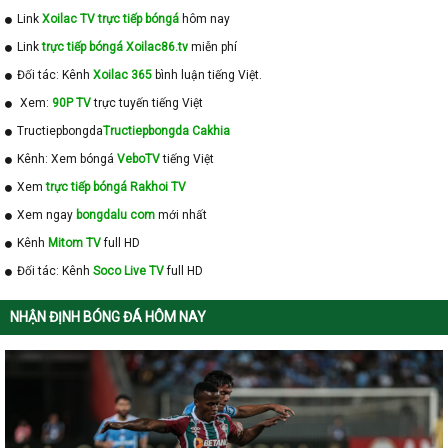
Link
Xoilac TV trực tiếp bóngá
hôm nay
Link
trực tiếp bóngá Xoilac86.tv
miễn phí
Đối tác: Kênh
Xoilac 365
bình luận tiếng Việt.
Xem:
90P TV
trực tuyến tiếng Việt
Tructiepbongda
Tructiepbongda Cakhia
Kênh: Xem bóngá
VeboTV
tiếng Việt
Xem
trực tiếp bóngá Rakhoi TV
Xem ngay
bongdalu com
mới nhất
Kênh
Mitom TV
full HD
Đối tác: Kênh
Soco Live TV
full HD
NHẬN ĐỊNH BÓNG ĐÁ HÔM NAY