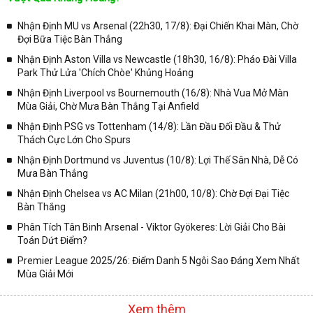
Nhận Định MU vs Arsenal (22h30, 17/8): Đại Chiến Khai Màn, Chờ
Đợi Bữa Tiệc Bàn Thắng
Nhận Định Aston Villa vs Newcastle (18h30, 16/8): Pháo Đài Villa
Park Thử Lửa 'Chích Chòe' Khủng Hoảng
Nhận Định Liverpool vs Bournemouth (16/8): Nhà Vua Mở Màn
Mùa Giải, Chờ Mưa Bàn Thắng Tại Anfield
Nhận Định PSG vs Tottenham (14/8): Lần Đầu Đối Đầu & Thử
Thách Cực Lớn Cho Spurs
Nhận Định Dortmund vs Juventus (10/8): Lợi Thế Sân Nhà, Dễ Có
Mưa Bàn Thắng
Nhận Định Chelsea vs AC Milan (21h00, 10/8): Chờ Đợi Đại Tiệc
Bàn Thắng
Phân Tích Tân Binh Arsenal - Viktor Gyökeres: Lời Giải Cho Bài
Toán Dứt Điểm?
Premier League 2025/26: Điểm Danh 5 Ngôi Sao Đáng Xem Nhất
Mùa Giải Mới
Xem thêm