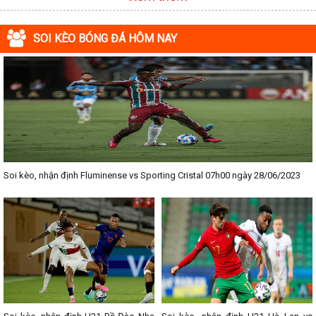
SOI KÈO BÓNG ĐÁ HÔM NAY
Soi kèo, nhận định Fluminense vs Sporting Cristal 07h00 ngày 28/06/2023