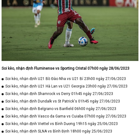
Soi kèo, nhận định Fluminense vs Sporting Cristal 07h00 ngày 28/06/2023
Soi kèo, nhận định U21 Bồ Đào Nha vs U21 Bỉ 23h00 ngày 27/06/2023
Soi kèo, nhận định U21 Hà Lan vs U21 Georgia 23h00 ngày 27/06/2023
Soi kèo, nhận định Shamrock vs Derry 01h45 ngày 27/06/2023
Soi kèo, nhận định Dundalk vs St Patrick's 01h45 ngày 27/06/2023
Soi kèo, nhận định Belgrano vs Banfield 06h00 ngày 27/06/2023
Soi kèo, nhận định Vasco da Gama vs Cuiaba 07h00 ngày 27/06/2023
Soi kèo, nhận định Viettel vs Bình Dương 19h15 ngày 25/06/2023
Soi kèo, nhận định SLNA vs Bình Định 18h00 ngày 25/06/2023