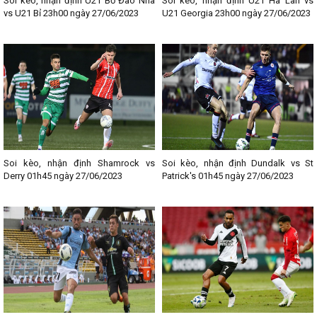
Soi kèo, nhận định U21 Bồ Đào Nha
Soi kèo, nhận định U21 Hà Lan vs
vs U21 Bỉ 23h00 ngày 27/06/2023
U21 Georgia 23h00 ngày 27/06/2023
Soi kèo, nhận định Shamrock vs
Soi kèo, nhận định Dundalk vs St
Derry 01h45 ngày 27/06/2023
Patrick's 01h45 ngày 27/06/2023