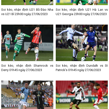
Soi kèo, nhận định U21 Bồ Đào Nha
Soi kèo, nhận định U21 Hà Lan vs
vs U21 Bỉ 23h00 ngày 27/06/2023
U21 Georgia 23h00 ngày 27/06/2023
Soi kèo, nhận định Shamrock vs
Soi kèo, nhận định Dundalk vs St
Derry 01h45 ngày 27/06/2023
Patrick's 01h45 ngày 27/06/2023