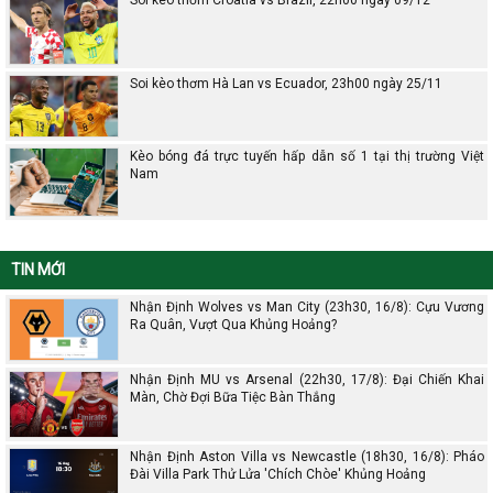
Soi kèo thơm Hà Lan vs Ecuador, 23h00 ngày 25/11
Kèo bóng đá trực tuyến hấp dẫn số 1 tại thị trường Việt
Nam
TIN MỚI
Nhận Định Wolves vs Man City (23h30, 16/8): Cựu Vương
Ra Quân, Vượt Qua Khủng Hoảng?
Nhận Định MU vs Arsenal (22h30, 17/8): Đại Chiến Khai
Màn, Chờ Đợi Bữa Tiệc Bàn Thắng
Nhận Định Aston Villa vs Newcastle (18h30, 16/8): Pháo
Đài Villa Park Thử Lửa 'Chích Chòe' Khủng Hoảng