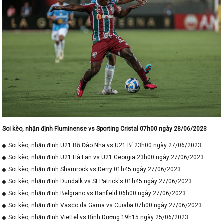
Soi kèo, nhận định Fluminense vs Sporting Cristal 07h00 ngày 28/06/2023
Soi kèo, nhận định U21 Bồ Đào Nha vs U21 Bỉ 23h00 ngày 27/06/2023
Soi kèo, nhận định U21 Hà Lan vs U21 Georgia 23h00 ngày 27/06/2023
Soi kèo, nhận định Shamrock vs Derry 01h45 ngày 27/06/2023
Soi kèo, nhận định Dundalk vs St Patrick's 01h45 ngày 27/06/2023
Soi kèo, nhận định Belgrano vs Banfield 06h00 ngày 27/06/2023
Soi kèo, nhận định Vasco da Gama vs Cuiaba 07h00 ngày 27/06/2023
Soi kèo, nhận định Viettel vs Bình Dương 19h15 ngày 25/06/2023