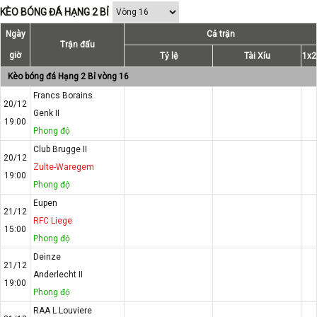
KÈO BÓNG ĐÁ HẠNG 2 BỈ
Ngày
Cả trận
Trận đấu
giờ
Tỷ lệ
Tài Xíu
1x2
Kèo bóng đá Hạng 2 Bỉ vòng 16
Francs Borains
20/12
Genk II
19:00
Phong độ
Club Brugge II
20/12
Zulte-Waregem
19:00
Phong độ
Eupen
21/12
RFC Liege
15:00
Phong độ
Deinze
21/12
Anderlecht II
19:00
Phong độ
RAA L Louviere