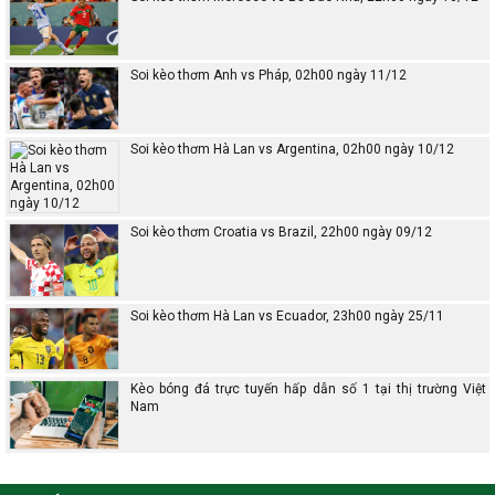
Soi kèo thơm Anh vs Pháp, 02h00 ngày 11/12
Soi kèo thơm Hà Lan vs Argentina, 02h00 ngày 10/12
Soi kèo thơm Croatia vs Brazil, 22h00 ngày 09/12
Soi kèo thơm Hà Lan vs Ecuador, 23h00 ngày 25/11
Kèo bóng đá trực tuyến hấp dẫn số 1 tại thị trường Việt
Nam