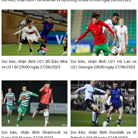
Soi kèo, nhận định U21 Bồ Đào Nha
Soi kèo, nhận định U21 Hà Lan vs
vs U21 Bỉ 23h00 ngày 27/06/2023
U21 Georgia 23h00 ngày 27/06/2023
Soi kèo, nhận định Shamrock vs
Soi kèo, nhận định Dundalk vs St
Derry 01h45 ngày 27/06/2023
Patrick's 01h45 ngày 27/06/2023