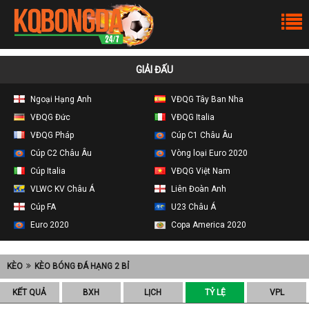
GIẢI ĐẤU
Ngoại Hạng Anh
VĐQG Tây Ban Nha
VĐQG Đức
VĐQG Italia
VĐQG Pháp
Cúp C1 Châu Âu
Cúp C2 Châu Âu
Vòng loại Euro 2020
Cúp Italia
VĐQG Việt Nam
VLWC KV Châu Á
Liên Đoàn Anh
Cúp FA
U23 Châu Á
Euro 2020
Copa America 2020
KÈO
KÈO BÓNG ĐÁ HẠNG 2 BỈ
KẾT QUẢ
BXH
LỊCH
TỶ LỆ
VPL