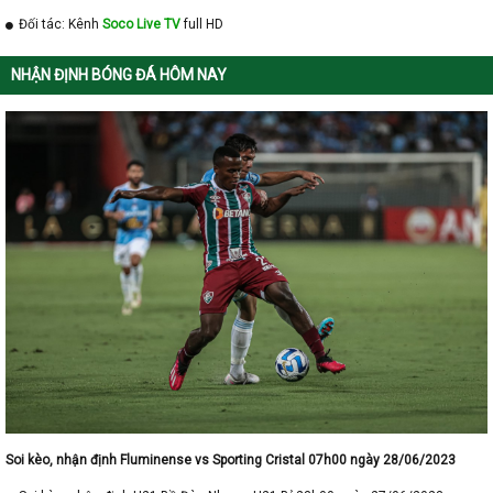
Đối tác: Kênh
Soco Live TV
full HD
NHẬN ĐỊNH BÓNG ĐÁ HÔM NAY
Soi kèo, nhận định Fluminense vs Sporting Cristal 07h00 ngày 28/06/2023