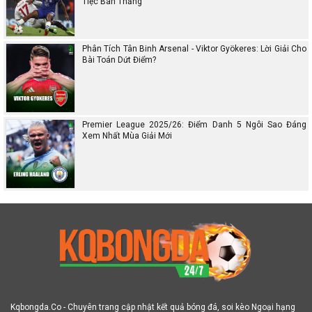
Tiệc Bàn Thắng
Phân Tích Tân Binh Arsenal - Viktor Gyökeres: Lời Giải Cho
Bài Toán Dứt Điểm?
Premier League 2025/26: Điểm Danh 5 Ngôi Sao Đáng
Xem Nhất Mùa Giải Mới
Kqbongda.Co - Chuyên trang cập nhật kết quả bóng đá, soi kèo Ngoại hạng