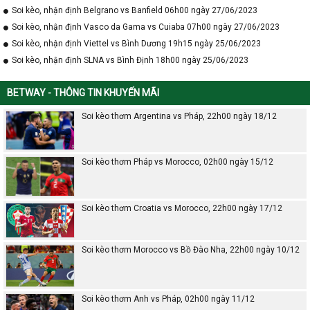
Soi kèo, nhận định Belgrano vs Banfield 06h00 ngày 27/06/2023
Soi kèo, nhận định Vasco da Gama vs Cuiaba 07h00 ngày 27/06/2023
Soi kèo, nhận định Viettel vs Bình Dương 19h15 ngày 25/06/2023
Soi kèo, nhận định SLNA vs Bình Định 18h00 ngày 25/06/2023
BETWAY - THÔNG TIN KHUYẾN MÃI
Soi kèo thơm Argentina vs Pháp, 22h00 ngày 18/12
Soi kèo thơm Pháp vs Morocco, 02h00 ngày 15/12
Soi kèo thơm Croatia vs Morocco, 22h00 ngày 17/12
Soi kèo thơm Morocco vs Bồ Đào Nha, 22h00 ngày 10/12
Soi kèo thơm Anh vs Pháp, 02h00 ngày 11/12