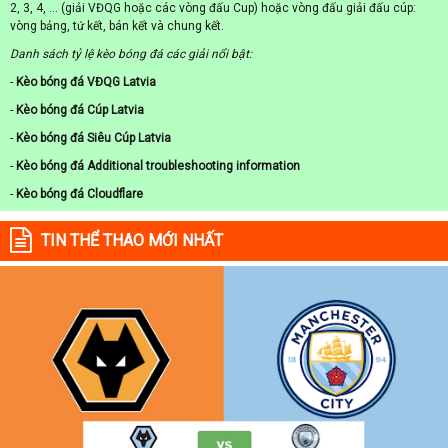
2, 3, 4, ... (giải VĐQG hoặc các vòng đấu Cup) hoặc vòng đấu giải đấu cúp:
vòng bảng, tứ kết, bán kết và chung kết.
Danh sách tỷ lệ kèo bóng đá các giải nổi bật:
-
Kèo bóng đá VĐQG Latvia
-
Kèo bóng đá Cúp Latvia
-
Kèo bóng đá Siêu Cúp Latvia
-
Kèo bóng đá Additional troubleshooting information
-
Kèo bóng đá Cloudflare
-
Kèo bóng đá cloudflare.com
TIN THỂ THAO MỚI NHẤT
-
Kèo bóng đá
-
Kèo bóng đá Additional troubleshooting information here.
-
Kèo bóng đá Learn more