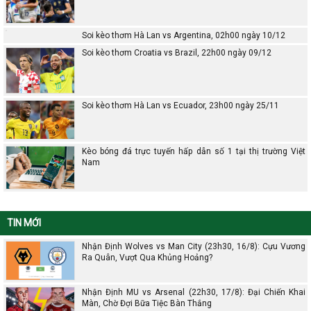
Soi kèo thơm Hà Lan vs Argentina, 02h00 ngày 10/12
Soi kèo thơm Croatia vs Brazil, 22h00 ngày 09/12
Soi kèo thơm Hà Lan vs Ecuador, 23h00 ngày 25/11
Kèo bóng đá trực tuyến hấp dẫn số 1 tại thị trường Việt
Nam
TIN MỚI
Nhận Định Wolves vs Man City (23h30, 16/8): Cựu Vương
Ra Quân, Vượt Qua Khủng Hoảng?
Nhận Định MU vs Arsenal (22h30, 17/8): Đại Chiến Khai
Màn, Chờ Đợi Bữa Tiệc Bàn Thắng