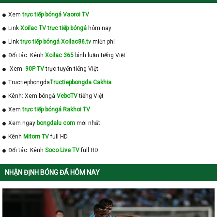
Xem
trực tiếp bóngá Vaoroi TV
Link
Xoilac TV trực tiếp bóngá
hôm nay
Link
trực tiếp bóngá Xoilac86.tv
miễn phí
Đối tác: Kênh
Xoilac 365
bình luận tiếng Việt.
Xem:
90P TV
trực tuyến tiếng Việt
Tructiepbongda
Tructiepbongda Cakhia
Kênh: Xem bóngá
VeboTV
tiếng Việt
Xem
trực tiếp bóngá Rakhoi TV
Xem ngay
bongdalu com
mới nhất
Kênh
Mitom TV
full HD
Đối tác: Kênh
Soco Live TV
full HD
NHẬN ĐỊNH BÓNG ĐÁ HÔM NAY