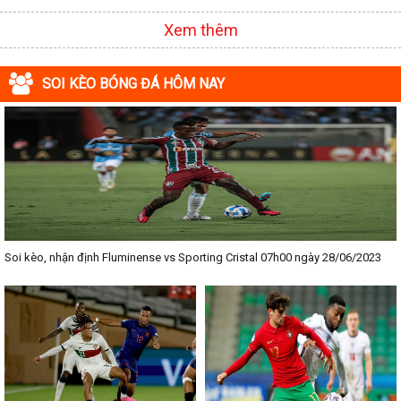
Xem thêm
SOI KÈO BÓNG ĐÁ HÔM NAY
Soi kèo, nhận định Fluminense vs Sporting Cristal 07h00 ngày 28/06/2023