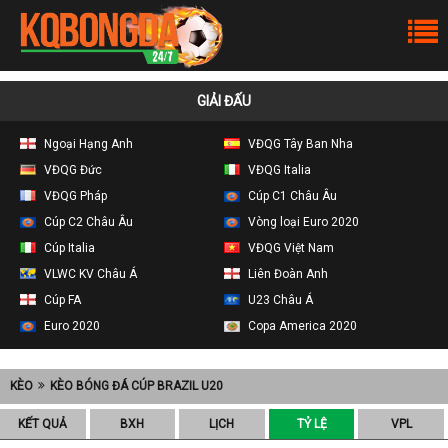
GIẢI ĐẤU
Ngoại Hạng Anh
VĐQG Tây Ban Nha
VĐQG Đức
VĐQG Italia
VĐQG Pháp
Cúp C1 Châu Âu
Cúp C2 Châu Âu
Vòng loại Euro 2020
Cúp Italia
VĐQG Việt Nam
VLWC KV Châu Á
Liên Đoàn Anh
Cúp FA
U23 Châu Á
Euro 2020
Copa America 2020
KÈO
KÈO BÓNG ĐÁ CÚP BRAZIL U20
KẾT QUẢ
BXH
LỊCH
TỶ LỆ
VPL