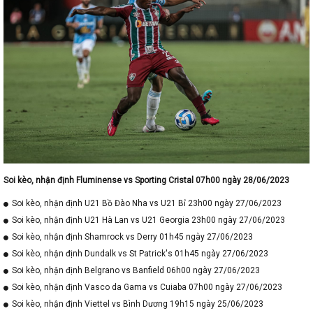
Soi kèo, nhận định Fluminense vs Sporting Cristal 07h00 ngày 28/06/2023
Soi kèo, nhận định U21 Bồ Đào Nha vs U21 Bỉ 23h00 ngày 27/06/2023
Soi kèo, nhận định U21 Hà Lan vs U21 Georgia 23h00 ngày 27/06/2023
Soi kèo, nhận định Shamrock vs Derry 01h45 ngày 27/06/2023
Soi kèo, nhận định Dundalk vs St Patrick's 01h45 ngày 27/06/2023
Soi kèo, nhận định Belgrano vs Banfield 06h00 ngày 27/06/2023
Soi kèo, nhận định Vasco da Gama vs Cuiaba 07h00 ngày 27/06/2023
Soi kèo, nhận định Viettel vs Bình Dương 19h15 ngày 25/06/2023