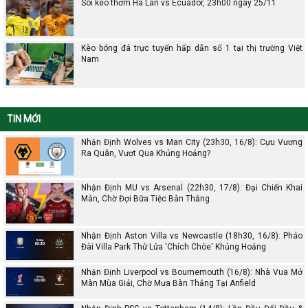
Soi kèo thơm Hà Lan vs Ecuador, 23h00 ngày 25/11
Kèo bóng đá trực tuyến hấp dẫn số 1 tại thị trường Việt
Nam
TIN MỚI
Nhận Định Wolves vs Man City (23h30, 16/8): Cựu Vương
Ra Quân, Vượt Qua Khủng Hoảng?
Nhận Định MU vs Arsenal (22h30, 17/8): Đại Chiến Khai
Màn, Chờ Đợi Bữa Tiệc Bàn Thắng
Nhận Định Aston Villa vs Newcastle (18h30, 16/8): Pháo
Đài Villa Park Thử Lửa 'Chích Chòe' Khủng Hoảng
Nhận Định Liverpool vs Bournemouth (16/8): Nhà Vua Mở
Màn Mùa Giải, Chờ Mưa Bàn Thắng Tại Anfield