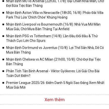
Nhận Định MU vs Arsenal (22h30, 17/8): Đại Chiến Khai Màn, Chờ
Đợi Bữa Tiệc Bàn Thắng
Nhận Định Aston Villa vs Newcastle (18h30, 16/8): Pháo Đài Villa
Park Thử Lửa 'Chích Chòe' Khủng Hoảng
Nhận Định Liverpool vs Bournemouth (16/8): Nhà Vua Mở Màn
Mùa Giải, Chờ Mưa Bàn Thắng Tại Anfield
Nhận Định PSG vs Tottenham (14/8): Lần Đầu Đối Đầu & Thử
Thách Cực Lớn Cho Spurs
Nhận Định Dortmund vs Juventus (10/8): Lợi Thế Sân Nhà, Dễ Có
Mưa Bàn Thắng
Nhận Định Chelsea vs AC Milan (21h00, 10/8): Chờ Đợi Đại Tiệc
Bàn Thắng
Phân Tích Tân Binh Arsenal - Viktor Gyökeres: Lời Giải Cho Bài
Toán Dứt Điểm?
Premier League 2025/26: Điểm Danh 5 Ngôi Sao Đáng Xem Nhất
Mùa Giải Mới
Xem thêm