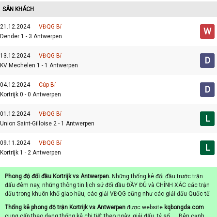
SÂN KHÁCH
21.12.2024
VĐQG Bỉ
W
Dender 1 - 3 Antwerpen
13.12.2024
VĐQG Bỉ
D
KV Mechelen 1 - 1 Antwerpen
04.12.2024
Cúp Bỉ
D
Kortrijk 0 - 0 Antwerpen
01.12.2024
VĐQG Bỉ
L
Union Saint-Gilloise 2 - 1 Antwerpen
09.11.2024
VĐQG Bỉ
L
Kortrijk 1 - 2 Antwerpen
Phong độ đối đầu Kortrijk vs Antwerpen.
Những thống kê đối đầu trước trận
đấu đêm nay, những thông tin lịch sử đối đầu ĐẦY ĐỦ và CHÍNH XÁC các trận
đấu trong khuôn khổ giao hữu, các giải VĐQG cũng như các giải đấu Quốc tế.
Thống kê phong độ trận Kortrijk vs Antwerpen
được website
kqbongda.com
cung cấp theo dạng thống kê chi tiết theo ngày, giải đấu, tỷ số, … Bên cạnh