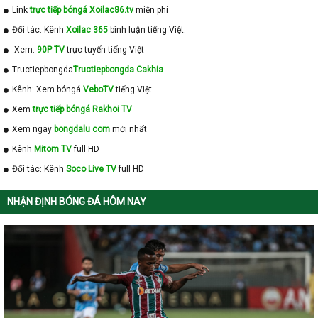
Link
trực tiếp bóngá Xoilac86.tv
miễn phí
Đối tác: Kênh
Xoilac 365
bình luận tiếng Việt.
Xem:
90P TV
trực tuyến tiếng Việt
Tructiepbongda
Tructiepbongda Cakhia
Kênh: Xem bóngá
VeboTV
tiếng Việt
Xem
trực tiếp bóngá Rakhoi TV
Xem ngay
bongdalu com
mới nhất
Kênh
Mitom TV
full HD
Đối tác: Kênh
Soco Live TV
full HD
NHẬN ĐỊNH BÓNG ĐÁ HÔM NAY