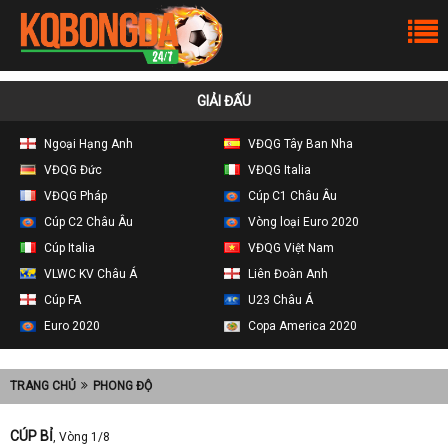
GIẢI ĐẤU
Ngoại Hạng Anh
VĐQG Tây Ban Nha
VĐQG Đức
VĐQG Italia
VĐQG Pháp
Cúp C1 Châu Âu
Cúp C2 Châu Âu
Vòng loại Euro 2020
Cúp Italia
VĐQG Việt Nam
VLWC KV Châu Á
Liên Đoàn Anh
Cúp FA
U23 Châu Á
Euro 2020
Copa America 2020
TRANG CHỦ
PHONG ĐỘ
CÚP BỈ
, Vòng 1/8