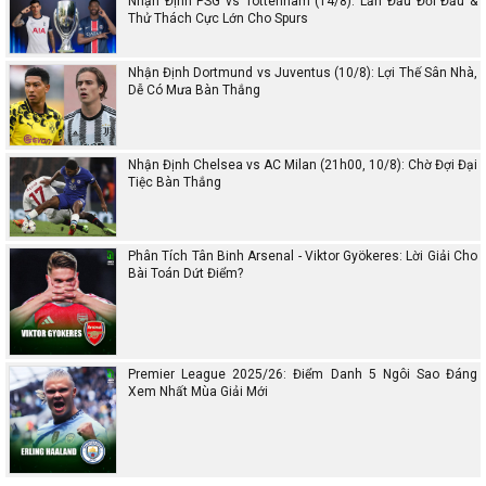
Nhận Định PSG vs Tottenham (14/8): Lần Đầu Đối Đầu &
Thử Thách Cực Lớn Cho Spurs
Nhận Định Dortmund vs Juventus (10/8): Lợi Thế Sân Nhà,
Dễ Có Mưa Bàn Thắng
Nhận Định Chelsea vs AC Milan (21h00, 10/8): Chờ Đợi Đại
Tiệc Bàn Thắng
Phân Tích Tân Binh Arsenal - Viktor Gyökeres: Lời Giải Cho
Bài Toán Dứt Điểm?
Premier League 2025/26: Điểm Danh 5 Ngôi Sao Đáng
Xem Nhất Mùa Giải Mới