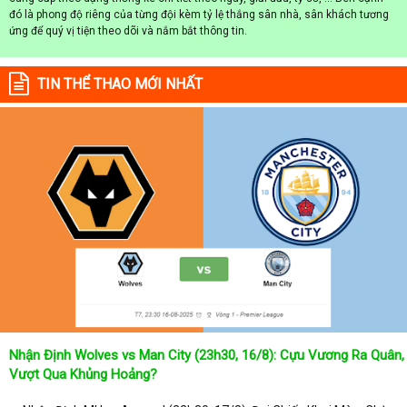
đó là phong độ riêng của từng đội kèm tỷ lệ thắng sân nhà, sân khách tương
ứng để quý vị tiện theo dõi và nắm bắt thông tin.
TIN THỂ THAO MỚI NHẤT
Nhận Định Wolves vs Man City (23h30, 16/8): Cựu Vương Ra Quân,
Vượt Qua Khủng Hoảng?