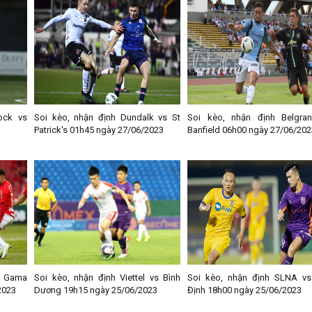
ock vs
Soi kèo, nhận định Dundalk vs St
Soi kèo, nhận định Belgra
Patrick's 01h45 ngày 27/06/2023
Banfield 06h00 ngày 27/06/202
a Gama
Soi kèo, nhận định Viettel vs Bình
Soi kèo, nhận định SLNA vs
2023
Dương 19h15 ngày 25/06/2023
Định 18h00 ngày 25/06/2023