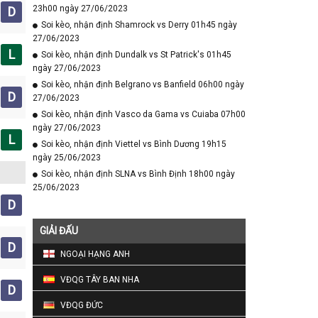
23h00 ngày 27/06/2023
D
Soi kèo, nhận định Shamrock vs Derry 01h45 ngày
27/06/2023
L
Soi kèo, nhận định Dundalk vs St Patrick's 01h45
ngày 27/06/2023
Soi kèo, nhận định Belgrano vs Banfield 06h00 ngày
D
27/06/2023
Soi kèo, nhận định Vasco da Gama vs Cuiaba 07h00
ngày 27/06/2023
L
Soi kèo, nhận định Viettel vs Bình Dương 19h15
ngày 25/06/2023
Soi kèo, nhận định SLNA vs Bình Định 18h00 ngày
25/06/2023
D
GIẢI ĐẤU
D
NGOẠI HẠNG ANH
VĐQG TÂY BAN NHA
D
VĐQG ĐỨC