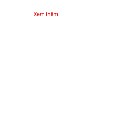
Xem thêm