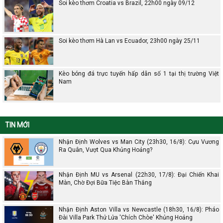
Soi kèo thơm Croatia vs Brazil, 22h00 ngày 09/12
Soi kèo thơm Hà Lan vs Ecuador, 23h00 ngày 25/11
Kèo bóng đá trực tuyến hấp dẫn số 1 tại thị trường Việt
Nam
TIN MỚI
Nhận Định Wolves vs Man City (23h30, 16/8): Cựu Vương
Ra Quân, Vượt Qua Khủng Hoảng?
Nhận Định MU vs Arsenal (22h30, 17/8): Đại Chiến Khai
Màn, Chờ Đợi Bữa Tiệc Bàn Thắng
Nhận Định Aston Villa vs Newcastle (18h30, 16/8): Pháo
Đài Villa Park Thử Lửa 'Chích Chòe' Khủng Hoảng