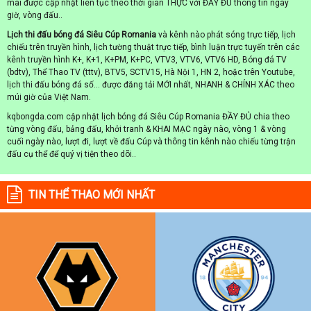
mai được cập nhật liên tục theo thời gian THỰC với ĐẦY ĐỦ thông tin ngày
giờ, vòng đấu..
Lịch thi đấu bóng đá Siêu Cúp Romania
và kênh nào phát sóng trực tiếp, lịch
chiếu trên truyền hình, lịch tường thuật trực tiếp, bình luận trực tuyến trên các
kênh truyền hình K+, K+1, K+PM, K+PC, VTV3, VTV6, VTV6 HD, Bóng đá TV
(bdtv), Thể Thao TV (tttv), BTV5, SCTV15, Hà Nội 1, HN 2, hoặc trên Youtube,
lịch thi đấu bóng đá số... được đăng tải MỚI nhất, NHANH & CHÍNH XÁC theo
múi giờ của Việt Nam.
kqbongda.com cập nhật lịch bóng đá Siêu Cúp Romania ĐẦY ĐỦ chia theo
từng vòng đấu, bảng đấu, khởi tranh & KHAI MẠC ngày nào, vòng 1 & vòng
cuối ngày nào, lượt đi, lượt về đấu Cúp và thông tin kênh nào chiếu từng trận
đấu cụ thể để quý vị tiện theo dõi..
TIN THỂ THAO MỚI NHẤT