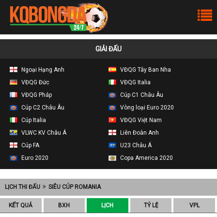
GIẢI ĐẤU
Ngoại Hạng Anh
VĐQG Tây Ban Nha
VĐQG Đức
VĐQG Italia
VĐQG Pháp
Cúp C1 Châu Âu
Cúp C2 Châu Âu
Vòng loại Euro 2020
Cúp Italia
VĐQG Việt Nam
VLWC KV Châu Á
Liên Đoàn Anh
Cúp FA
U23 Châu Á
Euro 2020
Copa America 2020
LỊCH THI ĐẤU
SIÊU CÚP ROMANIA
KẾT QUẢ
BXH
LỊCH
TỶ LỆ
VPL