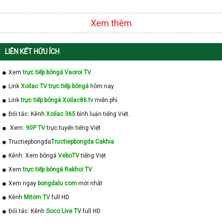
Xem thêm
LIÊN KẾT HỮU ÍCH
Xem
trực tiếp bóngá Vaoroi TV
Link
Xoilac TV trực tiếp bóngá
hôm nay
Link
trực tiếp bóngá Xoilac86.tv
miễn phí
Đối tác: Kênh
Xoilac 365
bình luận tiếng Việt.
Xem:
90P TV
trực tuyến tiếng Việt
Tructiepbongda
Tructiepbongda Cakhia
Kênh: Xem bóngá
VeboTV
tiếng Việt
Xem
trực tiếp bóngá Rakhoi TV
Xem ngay
bongdalu com
mới nhất
Kênh
Mitom TV
full HD
Đối tác: Kênh
Soco Live TV
full HD