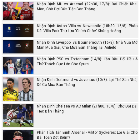
Nhận Định MU vs Arsenal (22h30, 17/8): Đại Chiến Khai
Màn, Chờ Đợi Bữa Tiệc Bàn Thắng
Nhận Định Aston Villa vs Newcastle (18h30, 16/8): Pháo
Đài Villa Park Thử Lửa 'Chích Chòe' Khủng Hoảng
Nhận Định Liverpool vs Bournemouth (16/8): Nhà Vua Mở
Màn Mùa Giải, Chờ Mưa Bàn Thắng Tại Anfield
Nhận Định PSG vs Tottenham (14/8): Lần Đầu Đối Đầu &
Thử Thách Cực Lớn Cho Spurs
Nhận Định Dortmund vs Juventus (10/8): Lợi Thế Sân Nhà,
Dễ Có Mưa Bàn Thắng
Nhận Định Chelsea vs AC Milan (21h00, 10/8): Chờ Đợi Đại
Tiệc Bàn Thắng
Phân Tích Tân Binh Arsenal - Viktor Gyökeres: Lời Giải Cho
Bài Toán Dứt Điểm?