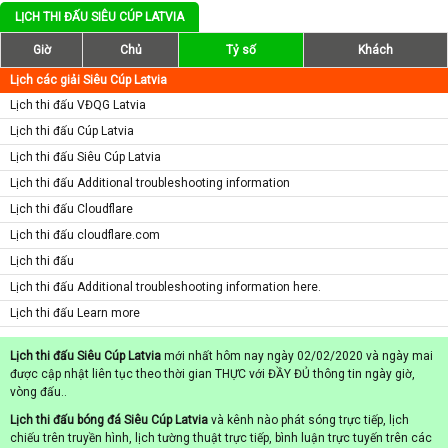
LỊCH THI ĐẤU SIÊU CÚP LATVIA
Giờ
Chủ
Tỷ số
Khách
Lịch các giải Siêu Cúp Latvia
Lịch thi đấu VĐQG Latvia
Lịch thi đấu Cúp Latvia
Lịch thi đấu Siêu Cúp Latvia
Lịch thi đấu Additional troubleshooting information
Lịch thi đấu Cloudflare
Lịch thi đấu cloudflare.com
Lịch thi đấu
Lịch thi đấu Additional troubleshooting information here.
Lịch thi đấu Learn more
Lịch thi đấu Siêu Cúp Latvia
mới nhất hôm nay ngày 02/02/2020 và ngày mai
được cập nhật liên tục theo thời gian THỰC với ĐẦY ĐỦ thông tin ngày giờ,
vòng đấu..
Lịch thi đấu bóng đá Siêu Cúp Latvia
và kênh nào phát sóng trực tiếp, lịch
chiếu trên truyền hình, lịch tường thuật trực tiếp, bình luận trực tuyến trên các