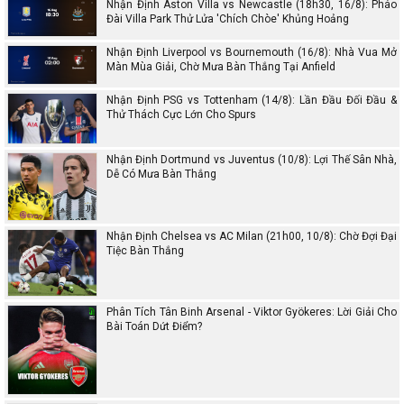
Nhận Định Aston Villa vs Newcastle (18h30, 16/8): Pháo
Đài Villa Park Thử Lửa 'Chích Chòe' Khủng Hoảng
Nhận Định Liverpool vs Bournemouth (16/8): Nhà Vua Mở
Màn Mùa Giải, Chờ Mưa Bàn Thắng Tại Anfield
Nhận Định PSG vs Tottenham (14/8): Lần Đầu Đối Đầu &
Thử Thách Cực Lớn Cho Spurs
Nhận Định Dortmund vs Juventus (10/8): Lợi Thế Sân Nhà,
Dễ Có Mưa Bàn Thắng
Nhận Định Chelsea vs AC Milan (21h00, 10/8): Chờ Đợi Đại
Tiệc Bàn Thắng
Phân Tích Tân Binh Arsenal - Viktor Gyökeres: Lời Giải Cho
Bài Toán Dứt Điểm?