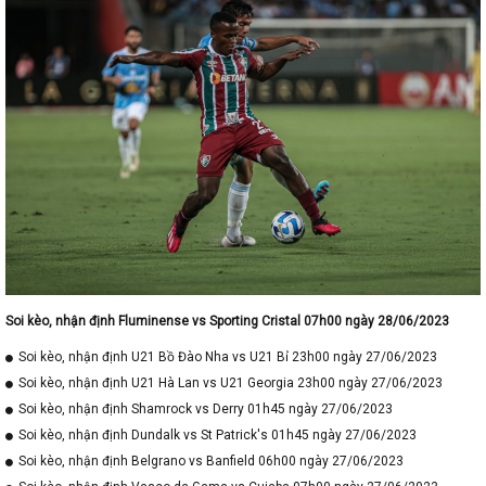
Soi kèo, nhận định Fluminense vs Sporting Cristal 07h00 ngày 28/06/2023
Soi kèo, nhận định U21 Bồ Đào Nha vs U21 Bỉ 23h00 ngày 27/06/2023
Soi kèo, nhận định U21 Hà Lan vs U21 Georgia 23h00 ngày 27/06/2023
Soi kèo, nhận định Shamrock vs Derry 01h45 ngày 27/06/2023
Soi kèo, nhận định Dundalk vs St Patrick's 01h45 ngày 27/06/2023
Soi kèo, nhận định Belgrano vs Banfield 06h00 ngày 27/06/2023