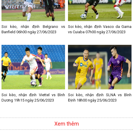
Soi kèo, nhận định Belgrano vs
Soi kèo, nhận định Vasco da Gama
Banfield 06h00 ngày 27/06/2023
vs Cuiaba 07h00 ngày 27/06/2023
Soi kèo, nhận định Viettel vs Bình
Soi kèo, nhận định SLNA vs Bình
Dương 19h15 ngày 25/06/2023
Định 18h00 ngày 25/06/2023
Xem thêm