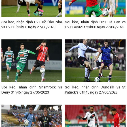
Soi kèo, nhận định U21 Bồ Đào Nha
Soi kèo, nhận định U21 Hà Lan vs
vs U21 Bỉ 23h00 ngày 27/06/2023
U21 Georgia 23h00 ngày 27/06/2023
Soi kèo, nhận định Shamrock vs
Soi kèo, nhận định Dundalk vs St
Derry 01h45 ngày 27/06/2023
Patrick's 01h45 ngày 27/06/2023