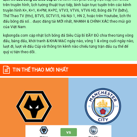
trên truyền hình, lịch tường thuật trực tiếp, bình luận trực tuyến trên các kênh
truyền hình K+, K+1, K+PM, K+PC, VTV3, VTV6, VTV6 HD, Bóng đá TV (bdtv),
Thể Thao TV (tttv), BTV5, SCTV15, Hà Nội 1, HN 2, hoặc trên Youtube, lịch thi
đấu bóng đá số... được đăng tải MỚI nhất, NHANH & CHÍNH XÁC theo múi giờ
của Việt Nam.
kqbongda.com cập nhật lịch bóng đá Siêu Cúp Bỉ ĐẦY ĐỦ chia theo từng vòng
đấu, bảng đấu, khởi tranh & KHAI MẠC ngày nào, vòng 1 & vòng cuối ngày nào,
lượt đi, lượt về đấu Cúp và thông tin kênh nào chiếu từng trận đấu cụ thể để
quý vị tiện theo dõi..
TIN THỂ THAO MỚI NHẤT