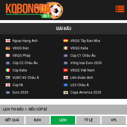
GIẢI ĐẤU
Ngoại Hạng Anh
VĐQG Tây Ban Nha
VĐQG Đức
VĐQG Italia
VĐQG Pháp
Cúp C1 Châu Âu
Cúp C2 Châu Âu
Vòng loại Euro 2020
Cúp Italia
VĐQG Việt Nam
VLWC KV Châu Á
Liên Đoàn Anh
Cúp FA
U23 Châu Á
Euro 2020
Copa America 2020
LỊCH THI ĐẤU
SIÊU CÚP BỈ
KẾT QUẢ
BXH
LỊCH
TỶ LỆ
VPL