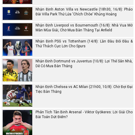
Nhận Định Aston Villa vs Newcastle (18h30, 16/8): Pháo
Đài Villa Park Thử Lửa 'Chích Chòe' Khủng Hoảng
Nhận Định Liverpool vs Bournemouth (16/8): Nhà Vua Mở
Màn Mùa Giải, Chờ Mưa Bàn Thắng Tại Anfield
Nhận Định PSG vs Tottenham (14/8): Lần Đầu Đối Đầu &
Thử Thách Cực Lớn Cho Spurs
Nhận Định Dortmund vs Juventus (10/8): Lợi Thế Sân Nhà,
Dễ Có Mưa Bàn Thắng
Nhận Định Chelsea vs AC Milan (21h00, 10/8): Chờ Đợi Đại
Tiệc Bàn Thắng
Phân Tích Tân Binh Arsenal - Viktor Gyökeres: Lời Giải Cho
Bài Toán Dứt Điểm?