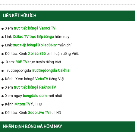
LIÊN KẾT HỮU ÍCH
Xem
trực tiếp bóngá Vaoroi TV
Link
Xoilac TV trực tiếp bóngá
hôm nay
Link
trực tiếp bóngá Xoilac86.tv
miễn phí
Đối tác: Kênh
Xoilac 365
bình luận tiếng Việt.
Xem:
90P TV
trực tuyến tiếng Việt
Tructiepbongda
Tructiepbongda Cakhia
Kênh: Xem bóngá
VeboTV
tiếng Việt
Xem
trực tiếp bóngá Rakhoi TV
Xem ngay
bongdalu com
mới nhất
Kênh
Mitom TV
full HD
Đối tác: Kênh
Soco Live TV
full HD
NHẬN ĐỊNH BÓNG ĐÁ HÔM NAY