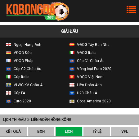
GIẢI ĐẤU
Ngoại Hạng Anh
VĐQG Tây Ban Nha
VĐQG Đức
VĐQG Italia
VĐQG Pháp
Cúp C1 Châu Âu
Cúp C2 Châu Âu
Vòng loại Euro 2020
Cúp Italia
VĐQG Việt Nam
VLWC KV Châu Á
Liên Đoàn Anh
Cúp FA
U23 Châu Á
Euro 2020
Copa America 2020
LỊCH THI ĐẤU
LIÊN ĐOÀN HỒNG KÔNG
KẾT QUẢ
BXH
LỊCH
TỶ LỆ
VPL