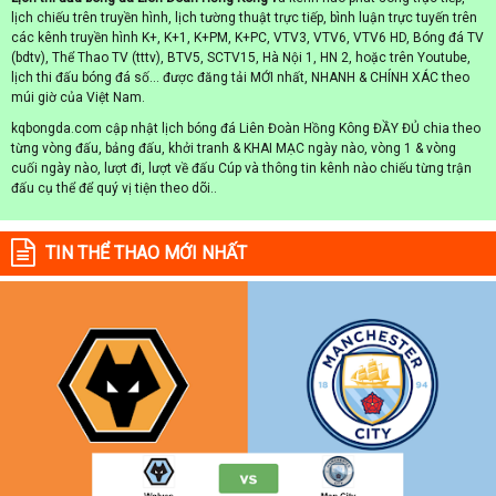
lịch chiếu trên truyền hình, lịch tường thuật trực tiếp, bình luận trực tuyến trên
các kênh truyền hình K+, K+1, K+PM, K+PC, VTV3, VTV6, VTV6 HD, Bóng đá TV
(bdtv), Thể Thao TV (tttv), BTV5, SCTV15, Hà Nội 1, HN 2, hoặc trên Youtube,
lịch thi đấu bóng đá số... được đăng tải MỚI nhất, NHANH & CHÍNH XÁC theo
múi giờ của Việt Nam.
kqbongda.com cập nhật lịch bóng đá Liên Đoàn Hồng Kông ĐẦY ĐỦ chia theo
từng vòng đấu, bảng đấu, khởi tranh & KHAI MẠC ngày nào, vòng 1 & vòng
cuối ngày nào, lượt đi, lượt về đấu Cúp và thông tin kênh nào chiếu từng trận
đấu cụ thể để quý vị tiện theo dõi..
TIN THỂ THAO MỚI NHẤT