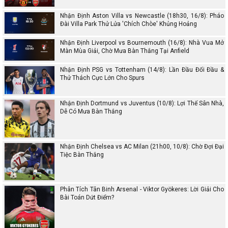
Nhận Định Aston Villa vs Newcastle (18h30, 16/8): Pháo
Đài Villa Park Thử Lửa 'Chích Chòe' Khủng Hoảng
Nhận Định Liverpool vs Bournemouth (16/8): Nhà Vua Mở
Màn Mùa Giải, Chờ Mưa Bàn Thắng Tại Anfield
Nhận Định PSG vs Tottenham (14/8): Lần Đầu Đối Đầu &
Thử Thách Cực Lớn Cho Spurs
Nhận Định Dortmund vs Juventus (10/8): Lợi Thế Sân Nhà,
Dễ Có Mưa Bàn Thắng
Nhận Định Chelsea vs AC Milan (21h00, 10/8): Chờ Đợi Đại
Tiệc Bàn Thắng
Phân Tích Tân Binh Arsenal - Viktor Gyökeres: Lời Giải Cho
Bài Toán Dứt Điểm?