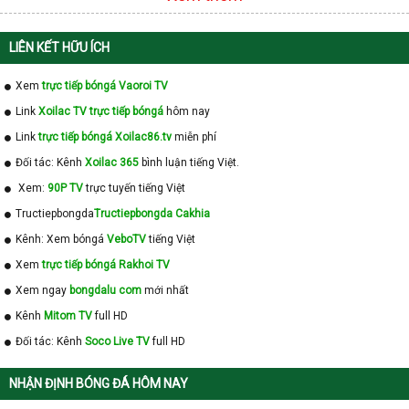
LIÊN KẾT HỮU ÍCH
Xem
trực tiếp bóngá Vaoroi TV
Link
Xoilac TV trực tiếp bóngá
hôm nay
Link
trực tiếp bóngá Xoilac86.tv
miễn phí
Đối tác: Kênh
Xoilac 365
bình luận tiếng Việt.
Xem:
90P TV
trực tuyến tiếng Việt
Tructiepbongda
Tructiepbongda Cakhia
Kênh: Xem bóngá
VeboTV
tiếng Việt
Xem
trực tiếp bóngá Rakhoi TV
Xem ngay
bongdalu com
mới nhất
Kênh
Mitom TV
full HD
Đối tác: Kênh
Soco Live TV
full HD
NHẬN ĐỊNH BÓNG ĐÁ HÔM NAY