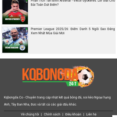
Phân Tích Tân Binh Arsenal - Viktor Gyökeres: Lời Giải Cho
Bài Toán Dứt Điểm?
Premier League 2025/26: Điểm Danh 5 Ngôi Sao Đáng
Xem Nhất Mùa Giải Mới
Kqbongda.Co - Chuyên trang cập nhật kết quả bóng đá, soi kèo Ngoại hạng
Anh, Tây Ban Nha, Đức và tất cả các giải đấu khác.
Về chúng tôi
|
Chính sách
|
Điều khoản
|
Liên hệ