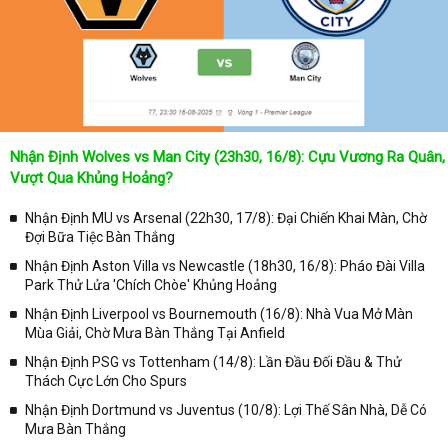
Nhận Định Wolves vs Man City (23h30, 16/8): Cựu Vương Ra Quân,
Vượt Qua Khủng Hoảng?
Nhận Định MU vs Arsenal (22h30, 17/8): Đại Chiến Khai Màn, Chờ
Đợi Bữa Tiệc Bàn Thắng
Nhận Định Aston Villa vs Newcastle (18h30, 16/8): Pháo Đài Villa
Park Thử Lửa 'Chích Chòe' Khủng Hoảng
Nhận Định Liverpool vs Bournemouth (16/8): Nhà Vua Mở Màn
Mùa Giải, Chờ Mưa Bàn Thắng Tại Anfield
Nhận Định PSG vs Tottenham (14/8): Lần Đầu Đối Đầu & Thử
Thách Cực Lớn Cho Spurs
Nhận Định Dortmund vs Juventus (10/8): Lợi Thế Sân Nhà, Dễ Có
Mưa Bàn Thắng