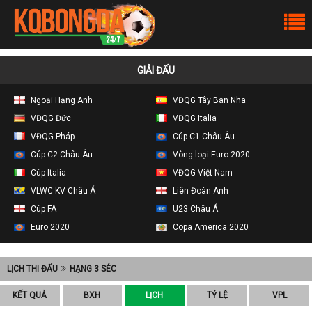
GIẢI ĐẤU
Ngoại Hạng Anh
VĐQG Tây Ban Nha
VĐQG Đức
VĐQG Italia
VĐQG Pháp
Cúp C1 Châu Âu
Cúp C2 Châu Âu
Vòng loại Euro 2020
Cúp Italia
VĐQG Việt Nam
VLWC KV Châu Á
Liên Đoàn Anh
Cúp FA
U23 Châu Á
Euro 2020
Copa America 2020
LỊCH THI ĐẤU
HẠNG 3 SÉC
KẾT QUẢ
BXH
LỊCH
TỶ LỆ
VPL