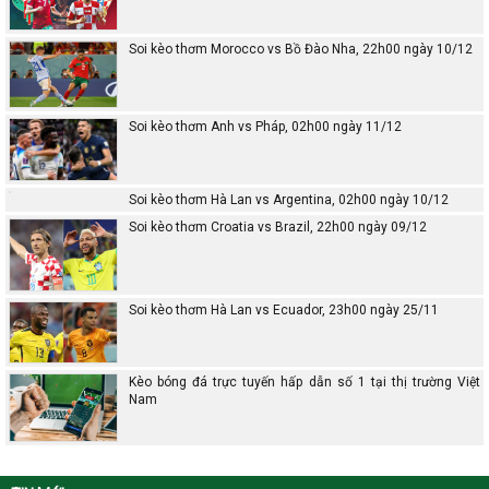
Soi kèo thơm Morocco vs Bồ Đào Nha, 22h00 ngày 10/12
Soi kèo thơm Anh vs Pháp, 02h00 ngày 11/12
Soi kèo thơm Hà Lan vs Argentina, 02h00 ngày 10/12
Soi kèo thơm Croatia vs Brazil, 22h00 ngày 09/12
Soi kèo thơm Hà Lan vs Ecuador, 23h00 ngày 25/11
Kèo bóng đá trực tuyến hấp dẫn số 1 tại thị trường Việt
Nam