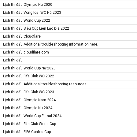
Lịch thi đấu Olympic Nu 2020
Lịch thi đấu Vòng loại WC Nữ 2023
Lịch thi đấu World Cup 2022
Lịch thi đấu Siêu Cúp Liên Lục Địa 2022
Lịch thi đấu Cloudflare
Lịch thi đấu Additional troubleshooting information here.
Lịch thi đấu cloudflare.com
Lịch thi đấu
Lịch thi đấu World Cup Nữ 2023
Lịch thi đấu Fifa Club WC 2022
Lịch thi đấu Additional troubleshooting resources
Lịch thi đấu Fifa Club WC 2023
Lịch thi đấu Olympic Nam 2024
Lịch thi đấu Olympic Nu 2024
Lịch thi đấu World Cup Futsal 2024
Lịch thi đấu Fifa Club World Cup
Lịch thi đấu FIFA Confed Cup