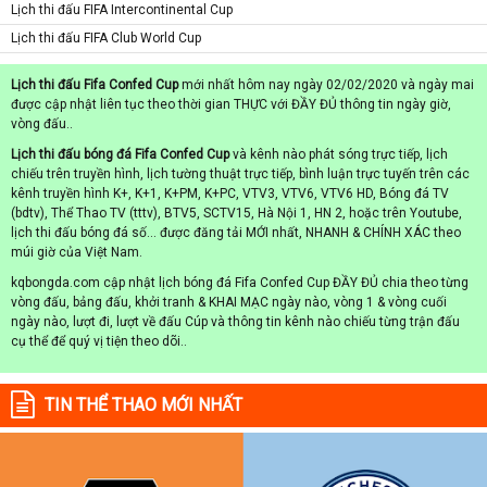
Lịch thi đấu FIFA Intercontinental Cup
Lịch thi đấu FIFA Club World Cup
Lịch thi đấu Fifa Confed Cup
mới nhất hôm nay ngày 02/02/2020 và ngày mai
được cập nhật liên tục theo thời gian THỰC với ĐẦY ĐỦ thông tin ngày giờ,
vòng đấu..
Lịch thi đấu bóng đá Fifa Confed Cup
và kênh nào phát sóng trực tiếp, lịch
chiếu trên truyền hình, lịch tường thuật trực tiếp, bình luận trực tuyến trên các
kênh truyền hình K+, K+1, K+PM, K+PC, VTV3, VTV6, VTV6 HD, Bóng đá TV
(bdtv), Thể Thao TV (tttv), BTV5, SCTV15, Hà Nội 1, HN 2, hoặc trên Youtube,
lịch thi đấu bóng đá số... được đăng tải MỚI nhất, NHANH & CHÍNH XÁC theo
múi giờ của Việt Nam.
kqbongda.com cập nhật lịch bóng đá Fifa Confed Cup ĐẦY ĐỦ chia theo từng
vòng đấu, bảng đấu, khởi tranh & KHAI MẠC ngày nào, vòng 1 & vòng cuối
ngày nào, lượt đi, lượt về đấu Cúp và thông tin kênh nào chiếu từng trận đấu
cụ thể để quý vị tiện theo dõi..
TIN THỂ THAO MỚI NHẤT