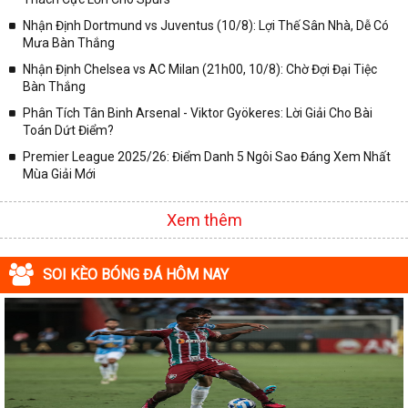
Nhận Định Dortmund vs Juventus (10/8): Lợi Thế Sân Nhà, Dễ Có
Mưa Bàn Thắng
Nhận Định Chelsea vs AC Milan (21h00, 10/8): Chờ Đợi Đại Tiệc
Bàn Thắng
Phân Tích Tân Binh Arsenal - Viktor Gyökeres: Lời Giải Cho Bài
Toán Dứt Điểm?
Premier League 2025/26: Điểm Danh 5 Ngôi Sao Đáng Xem Nhất
Mùa Giải Mới
Xem thêm
SOI KÈO BÓNG ĐÁ HÔM NAY