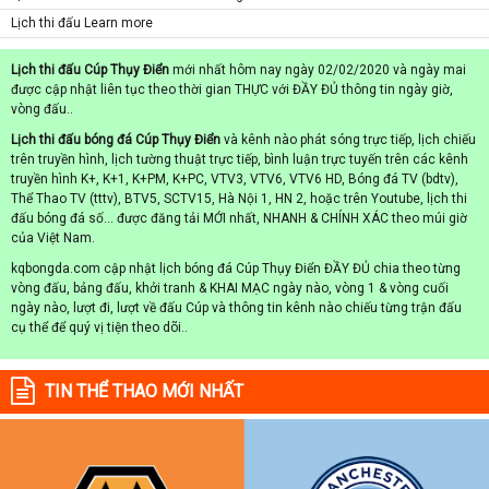
Lịch thi đấu Learn more
Lịch thi đấu Cúp Thụy Điển
mới nhất hôm nay ngày 02/02/2020 và ngày mai
được cập nhật liên tục theo thời gian THỰC với ĐẦY ĐỦ thông tin ngày giờ,
vòng đấu..
Lịch thi đấu bóng đá Cúp Thụy Điển
và kênh nào phát sóng trực tiếp, lịch chiếu
trên truyền hình, lịch tường thuật trực tiếp, bình luận trực tuyến trên các kênh
truyền hình K+, K+1, K+PM, K+PC, VTV3, VTV6, VTV6 HD, Bóng đá TV (bdtv),
Thể Thao TV (tttv), BTV5, SCTV15, Hà Nội 1, HN 2, hoặc trên Youtube, lịch thi
đấu bóng đá số... được đăng tải MỚI nhất, NHANH & CHÍNH XÁC theo múi giờ
của Việt Nam.
kqbongda.com cập nhật lịch bóng đá Cúp Thụy Điển ĐẦY ĐỦ chia theo từng
vòng đấu, bảng đấu, khởi tranh & KHAI MẠC ngày nào, vòng 1 & vòng cuối
ngày nào, lượt đi, lượt về đấu Cúp và thông tin kênh nào chiếu từng trận đấu
cụ thể để quý vị tiện theo dõi..
TIN THỂ THAO MỚI NHẤT