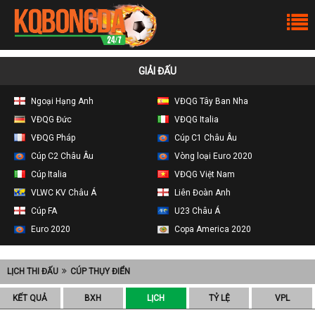
GIẢI ĐẤU
Ngoại Hạng Anh
VĐQG Tây Ban Nha
VĐQG Đức
VĐQG Italia
VĐQG Pháp
Cúp C1 Châu Âu
Cúp C2 Châu Âu
Vòng loại Euro 2020
Cúp Italia
VĐQG Việt Nam
VLWC KV Châu Á
Liên Đoàn Anh
Cúp FA
U23 Châu Á
Euro 2020
Copa America 2020
LỊCH THI ĐẤU
CÚP THỤY ĐIỂN
KẾT QUẢ
BXH
LỊCH
TỶ LỆ
VPL