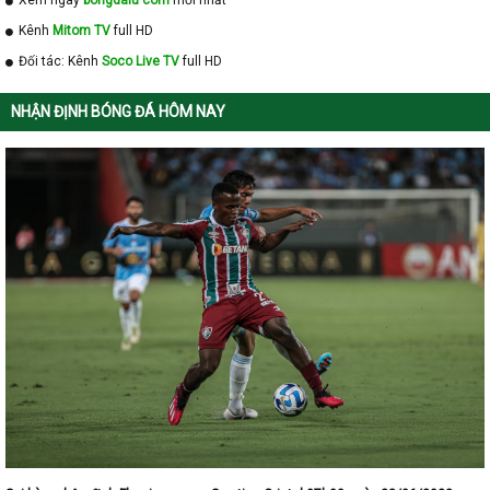
Xem ngay
bongdalu com
mới nhất
Kênh
Mitom TV
full HD
Đối tác: Kênh
Soco Live TV
full HD
NHẬN ĐỊNH BÓNG ĐÁ HÔM NAY