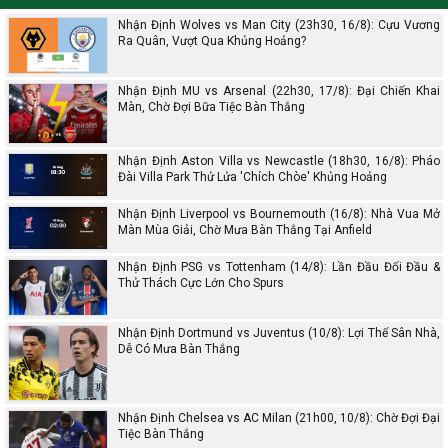
Nhận Định Wolves vs Man City (23h30, 16/8): Cựu Vương
Ra Quân, Vượt Qua Khủng Hoảng?
Nhận Định MU vs Arsenal (22h30, 17/8): Đại Chiến Khai
Màn, Chờ Đợi Bữa Tiệc Bàn Thắng
Nhận Định Aston Villa vs Newcastle (18h30, 16/8): Pháo
Đài Villa Park Thử Lửa 'Chích Chòe' Khủng Hoảng
Nhận Định Liverpool vs Bournemouth (16/8): Nhà Vua Mở
Màn Mùa Giải, Chờ Mưa Bàn Thắng Tại Anfield
Nhận Định PSG vs Tottenham (14/8): Lần Đầu Đối Đầu &
Thử Thách Cực Lớn Cho Spurs
Nhận Định Dortmund vs Juventus (10/8): Lợi Thế Sân Nhà,
Dễ Có Mưa Bàn Thắng
Nhận Định Chelsea vs AC Milan (21h00, 10/8): Chờ Đợi Đại
Tiệc Bàn Thắng