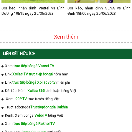
Soi kèo, nhận định Viettel vs Bình
Soi kèo, nhận định SLNA vs Bình
Dương 19h15 ngày 25/06/2023
Định 18h00 ngày 25/06/2023
Xem thêm
LIÊN KẾT HỮU ÍCH
Xem
trực tiếp bóngá Vaoroi TV
Link
Xoilac TV trực tiếp bóngá
hôm nay
Link
trực tiếp bóngá Xoilac86.tv
miễn phí
Đối tác: Kênh
Xoilac 365
bình luận tiếng Việt.
Xem:
90P TV
trực tuyến tiếng Việt
Tructiepbongda
Tructiepbongda Cakhia
Kênh: Xem bóngá
VeboTV
tiếng Việt
Xem
trực tiếp bóngá Rakhoi TV