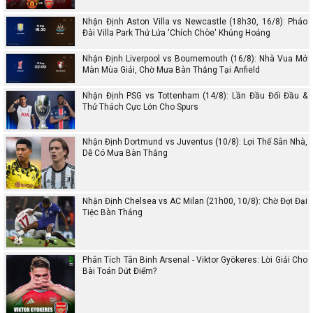
Nhận Định Aston Villa vs Newcastle (18h30, 16/8): Pháo
Đài Villa Park Thử Lửa 'Chích Chòe' Khủng Hoảng
Nhận Định Liverpool vs Bournemouth (16/8): Nhà Vua Mở
Màn Mùa Giải, Chờ Mưa Bàn Thắng Tại Anfield
Nhận Định PSG vs Tottenham (14/8): Lần Đầu Đối Đầu &
Thử Thách Cực Lớn Cho Spurs
Nhận Định Dortmund vs Juventus (10/8): Lợi Thế Sân Nhà,
Dễ Có Mưa Bàn Thắng
Nhận Định Chelsea vs AC Milan (21h00, 10/8): Chờ Đợi Đại
Tiệc Bàn Thắng
Phân Tích Tân Binh Arsenal - Viktor Gyökeres: Lời Giải Cho
Bài Toán Dứt Điểm?