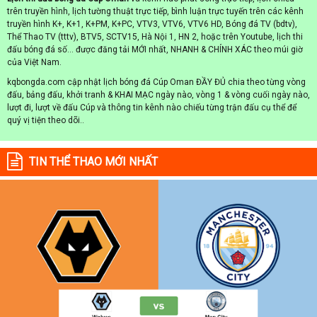
trên truyền hình, lịch tường thuật trực tiếp, bình luận trực tuyến trên các kênh
truyền hình K+, K+1, K+PM, K+PC, VTV3, VTV6, VTV6 HD, Bóng đá TV (bdtv),
Thể Thao TV (tttv), BTV5, SCTV15, Hà Nội 1, HN 2, hoặc trên Youtube, lịch thi
đấu bóng đá số... được đăng tải MỚI nhất, NHANH & CHÍNH XÁC theo múi giờ
của Việt Nam.
kqbongda.com cập nhật lịch bóng đá Cúp Oman ĐẦY ĐỦ chia theo từng vòng
đấu, bảng đấu, khởi tranh & KHAI MẠC ngày nào, vòng 1 & vòng cuối ngày nào,
lượt đi, lượt về đấu Cúp và thông tin kênh nào chiếu từng trận đấu cụ thể để
quý vị tiện theo dõi..
TIN THỂ THAO MỚI NHẤT