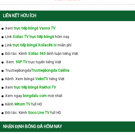
LIÊN KẾT HỮU ÍCH
Xem
trực tiếp bóngá Vaoroi TV
Link
Xoilac TV trực tiếp bóngá
hôm nay
Link
trực tiếp bóngá Xoilac86.tv
miễn phí
Đối tác: Kênh
Xoilac 365
bình luận tiếng Việt.
Xem:
90P TV
trực tuyến tiếng Việt
Tructiepbongda
Tructiepbongda Cakhia
Kênh: Xem bóngá
VeboTV
tiếng Việt
Xem
trực tiếp bóngá Rakhoi TV
Xem ngay
bongdalu com
mới nhất
Kênh
Mitom TV
full HD
Đối tác: Kênh
Soco Live TV
full HD
NHẬN ĐỊNH BÓNG ĐÁ HÔM NAY