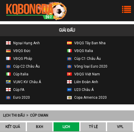
GIẢI ĐẤU
Ngoại Hạng Anh
VĐQG Tây Ban Nha
VĐQG Đức
VĐQG Italia
VĐQG Pháp
Cúp C1 Châu Âu
Cúp C2 Châu Âu
Vòng loại Euro 2020
Cúp Italia
VĐQG Việt Nam
VLWC KV Châu Á
Liên Đoàn Anh
Cúp FA
U23 Châu Á
Euro 2020
Copa America 2020
LỊCH THI ĐẤU
CÚP OMAN
KẾT QUẢ
BXH
LỊCH
TỶ LỆ
VPL