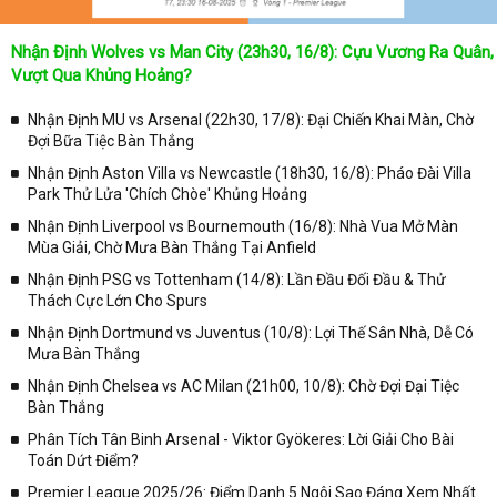
Nhận Định Wolves vs Man City (23h30, 16/8): Cựu Vương Ra Quân,
Vượt Qua Khủng Hoảng?
Nhận Định MU vs Arsenal (22h30, 17/8): Đại Chiến Khai Màn, Chờ
Đợi Bữa Tiệc Bàn Thắng
Nhận Định Aston Villa vs Newcastle (18h30, 16/8): Pháo Đài Villa
Park Thử Lửa 'Chích Chòe' Khủng Hoảng
Nhận Định Liverpool vs Bournemouth (16/8): Nhà Vua Mở Màn
Mùa Giải, Chờ Mưa Bàn Thắng Tại Anfield
Nhận Định PSG vs Tottenham (14/8): Lần Đầu Đối Đầu & Thử
Thách Cực Lớn Cho Spurs
Nhận Định Dortmund vs Juventus (10/8): Lợi Thế Sân Nhà, Dễ Có
Mưa Bàn Thắng
Nhận Định Chelsea vs AC Milan (21h00, 10/8): Chờ Đợi Đại Tiệc
Bàn Thắng
Phân Tích Tân Binh Arsenal - Viktor Gyökeres: Lời Giải Cho Bài
Toán Dứt Điểm?
Premier League 2025/26: Điểm Danh 5 Ngôi Sao Đáng Xem Nhất