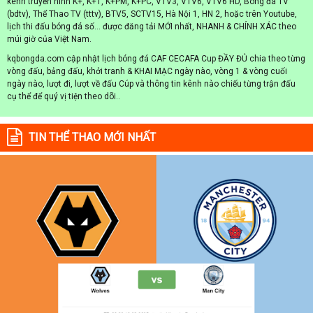
kênh truyền hình K+, K+1, K+PM, K+PC, VTV3, VTV6, VTV6 HD, Bóng đá TV
(bdtv), Thể Thao TV (tttv), BTV5, SCTV15, Hà Nội 1, HN 2, hoặc trên Youtube,
lịch thi đấu bóng đá số... được đăng tải MỚI nhất, NHANH & CHÍNH XÁC theo
múi giờ của Việt Nam.
kqbongda.com cập nhật lịch bóng đá CAF CECAFA Cup ĐẦY ĐỦ chia theo từng
vòng đấu, bảng đấu, khởi tranh & KHAI MẠC ngày nào, vòng 1 & vòng cuối
ngày nào, lượt đi, lượt về đấu Cúp và thông tin kênh nào chiếu từng trận đấu
cụ thể để quý vị tiện theo dõi..
TIN THỂ THAO MỚI NHẤT