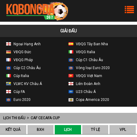
GIẢI ĐẤU
Ngoại Hạng Anh
VĐQG Tây Ban Nha
VĐQG Đức
VĐQG Italia
VĐQG Pháp
Cúp C1 Châu Âu
Cúp C2 Châu Âu
Vòng loại Euro 2020
Cúp Italia
VĐQG Việt Nam
VLWC KV Châu Á
Liên Đoàn Anh
Cúp FA
U23 Châu Á
Euro 2020
Copa America 2020
LỊCH THI ĐẤU
CAF CECAFA CUP
KẾT QUẢ
BXH
LỊCH
TỶ LỆ
VPL