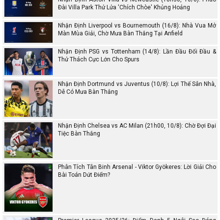
Đài Villa Park Thử Lửa 'Chích Chòe' Khủng Hoảng
Nhận Định Liverpool vs Bournemouth (16/8): Nhà Vua Mở
Màn Mùa Giải, Chờ Mưa Bàn Thắng Tại Anfield
Nhận Định PSG vs Tottenham (14/8): Lần Đầu Đối Đầu &
Thử Thách Cực Lớn Cho Spurs
Nhận Định Dortmund vs Juventus (10/8): Lợi Thế Sân Nhà,
Dễ Có Mưa Bàn Thắng
Nhận Định Chelsea vs AC Milan (21h00, 10/8): Chờ Đợi Đại
Tiệc Bàn Thắng
Phân Tích Tân Binh Arsenal - Viktor Gyökeres: Lời Giải Cho
Bài Toán Dứt Điểm?