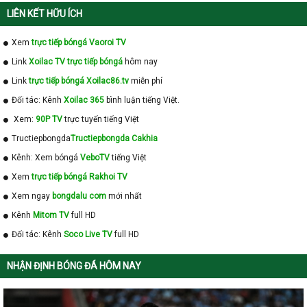
LIÊN KẾT HỮU ÍCH
Xem
trực tiếp bóngá Vaoroi TV
Link
Xoilac TV trực tiếp bóngá
hôm nay
Link
trực tiếp bóngá Xoilac86.tv
miễn phí
Đối tác: Kênh
Xoilac 365
bình luận tiếng Việt.
Xem:
90P TV
trực tuyến tiếng Việt
Tructiepbongda
Tructiepbongda Cakhia
Kênh: Xem bóngá
VeboTV
tiếng Việt
Xem
trực tiếp bóngá Rakhoi TV
Xem ngay
bongdalu com
mới nhất
Kênh
Mitom TV
full HD
Đối tác: Kênh
Soco Live TV
full HD
NHẬN ĐỊNH BÓNG ĐÁ HÔM NAY