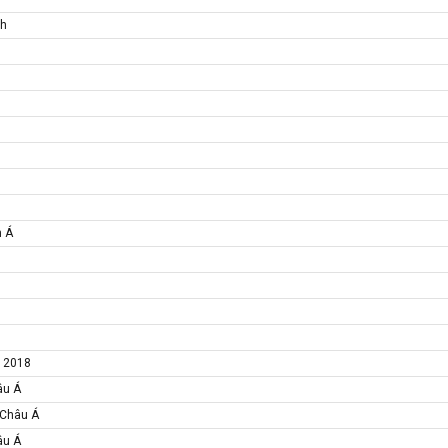
nh
m Á
p 2018
âu Á
 Châu Á
âu Á