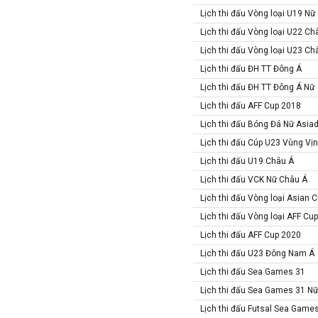
Lịch thi đấu Vòng loại U19 Nữ
Colombia
Lịch thi đấu Vòng loại U22 Ch
Costa Rica
Lịch thi đấu Vòng loại U23 Ch
Croatia
Lịch thi đấu ĐH TT Đông Á
Ecuador
Lịch thi đấu ĐH TT Đông Á Nữ
Estonia
Lịch thi đấu AFF Cup 2018
Georgia
Lịch thi đấu Bóng Đá Nữ Asia
Gibralta
Lịch thi đấu Cúp U23 Vùng Vị
Honduras
Lịch thi đấu U19 Châu Á
Hungary
Lịch thi đấu VCK Nữ Châu Á
Lịch thi đấu Vòng loại Asian 
Hy Lạp
Lịch thi đấu Vòng loại AFF Cu
Hà Lan
Lịch thi đấu AFF Cup 2020
Hàn Quốc
Lịch thi đấu U23 Đông Nam Á
Hồng Kông
Lịch thi đấu Sea Games 31
Iceland
Lịch thi đấu Sea Games 31 Nữ
Indonesia
Lịch thi đấu Futsal Sea Game