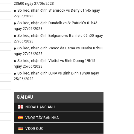
23h00 ngày 27/06/2023
Soi kèo, nhận định Shamrock vs Derry 01h45 ngày
27/06/2023
Soi kèo, nhận định Dundalk vs St Patrick's 01h45
ngày 27/06/2023
Soi kèo, nhận định Belgrano vs Banfield 06h00 ngày
27/06/2023
Soi kèo, nhận định Vasco da Gama vs Cuiaba 07h00
ngày 27/06/2023
Soi kèo, nhận định Viettel vs Bình Dương 19h15
ngày 25/06/2023
Soi kèo, nhận định SLNA vs Bình Định 18h00 ngày
25/06/2023
GIẢI ĐẤU
NGOẠI HẠNG ANH
VĐQG TÂY BAN NHA
VĐQG ĐỨC