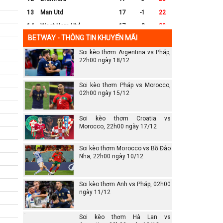
13
Man Utd
17
-1
22
14
West Ham Utd
17
-8
20
BETWAY - THÔNG TIN KHUYẾN MÃI
15
Everton
17
-7
17
Soi kèo thơm Argentina vs Pháp,
16
Crystal Palace
17
-8
16
22h00 ngày 18/12
17
Leicester City
17
-16
14
18
Ipswich
17
-16
12
Soi kèo thơm Pháp vs Morocco,
19
Wolves
17
-13
12
02h00 ngày 15/12
20
Southampton
17
-25
6
Soi kèo thơm Croatia vs
Morocco, 22h00 ngày 17/12
Soi kèo thơm Morocco vs Bồ Đào
Nha, 22h00 ngày 10/12
Soi kèo thơm Anh vs Pháp, 02h00
ngày 11/12
Soi kèo thơm Hà Lan vs