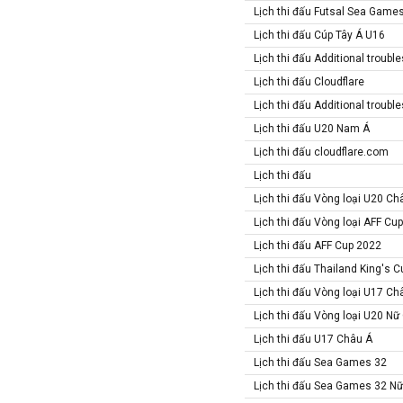
Iran
Lịch thi đấu Futsal Sea Game
Iraq
Lịch thi đấu Cúp Tây Á U16
Ireland
Lịch thi đấu Additional troubl
Lịch thi đấu Cloudflare
Israel
Lịch thi đấu Additional troubl
Italia
Lịch thi đấu U20 Nam Á
Jordan
Lịch thi đấu cloudflare.com
Kazakhstan
Lịch thi đấu
Kosovo
Lịch thi đấu Vòng loại U20 Ch
Kuwait
Lịch thi đấu Vòng loại AFF Cu
Lao
Lịch thi đấu AFF Cup 2022
Latvia
Lịch thi đấu Thailand King's 
Lịch thi đấu Vòng loại U17 Ch
Li băng
Lịch thi đấu Vòng loại U20 Nữ
Liechtenstein
Lịch thi đấu U17 Châu Á
Lithuania
Lịch thi đấu Sea Games 32
Luxembourg
Lịch thi đấu Sea Games 32 Nữ
Ma rốc