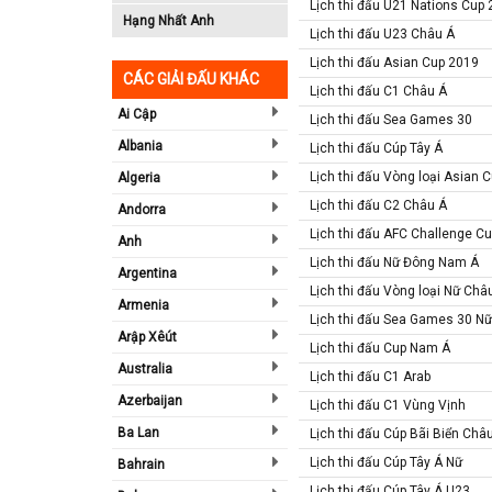
Lịch thi đấu U21 Nations Cup
Hạng Nhất Anh
Lịch thi đấu U23 Châu Á
Lịch thi đấu Asian Cup 2019
CÁC GIẢI ĐẤU KHÁC
Lịch thi đấu C1 Châu Á
Ai Cập
Lịch thi đấu Sea Games 30
Albania
Lịch thi đấu Cúp Tây Á
Lịch thi đấu Vòng loại Asian 
Algeria
Lịch thi đấu C2 Châu Á
Andorra
Lịch thi đấu AFC Challenge C
Anh
Lịch thi đấu Nữ Đông Nam Á
Argentina
Lịch thi đấu Vòng loại Nữ Châ
Armenia
Lịch thi đấu Sea Games 30 Nữ
Arập Xêút
Lịch thi đấu Cup Nam Á
Australia
Lịch thi đấu C1 Arab
Azerbaijan
Lịch thi đấu C1 Vùng Vịnh
Ba Lan
Lịch thi đấu Cúp Bãi Biển Châ
Lịch thi đấu Cúp Tây Á Nữ
Bahrain
Lịch thi đấu Cúp Tây Á U23