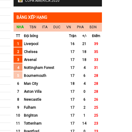
COPA AMERICA 2020
BẢNG XẾP HẠNG
NHA
TBN
ITA
DUC
VN
PHA
BDN
TT
Đội bóng
Trận
+/-
Điểm
1
Liverpool
16
21
39
2
Chelsea
17
18
35
3
Arsenal
17
18
33
4
Nottingham Forest
17
4
31
5
Bournemouth
17
6
28
6
Man City
18
4
28
7
Aston Villa
17
0
28
8
Newcastle
17
6
26
9
Fulham
17
2
25
10
Brighton
17
1
25
11
Tottenham
17
14
23
12
Brentford
17
0
23