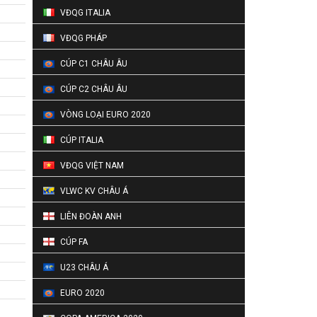
VĐQG ITALIA
VĐQG PHÁP
CÚP C1 CHÂU ÂU
CÚP C2 CHÂU ÂU
VÒNG LOẠI EURO 2020
CÚP ITALIA
VĐQG VIỆT NAM
VLWC KV CHÂU Á
LIÊN ĐOÀN ANH
CÚP FA
U23 CHÂU Á
EURO 2020