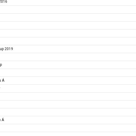
 2016
Cup 2019
up
u Á
u Á