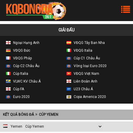
GIẢI ĐẤU
Ngoại Hạng Anh
VĐQG Tây Ban Nha
VĐQG Đức
VĐQG Italia
VĐQG Pháp
Cúp C1 Châu Âu
Cúp C2 Châu Âu
Vòng loại Euro 2020
Cúp Italia
VĐQG Việt Nam
VLWC KV Châu Á
Liên Đoàn Anh
Cúp FA
U23 Châu Á
Euro 2020
Copa America 2020
KẾT QUẢ BÓNG ĐÁ
CÚP YEMEN
Yemen