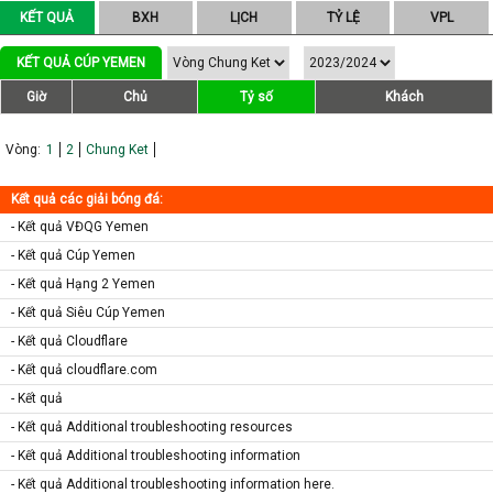
KẾT QUẢ
BXH
LỊCH
TỶ LỆ
VPL
KẾT QUẢ CÚP YEMEN
Giờ
Chủ
Tỷ số
Khách
Vòng:
1
2
Chung Ket
Kết quả các giải bóng đá:
- Kết quả VĐQG Yemen
- Kết quả Cúp Yemen
- Kết quả Hạng 2 Yemen
- Kết quả Siêu Cúp Yemen
- Kết quả Cloudflare
- Kết quả cloudflare.com
- Kết quả
- Kết quả Additional troubleshooting resources
- Kết quả Additional troubleshooting information
- Kết quả Additional troubleshooting information here.