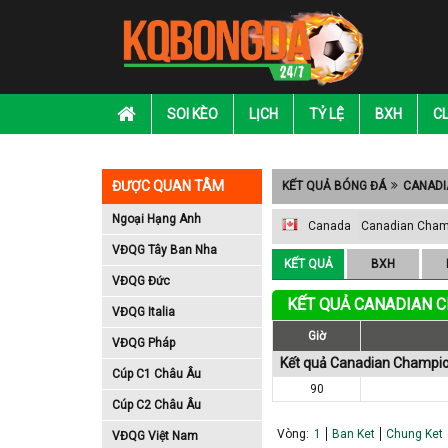
SOI KÈO
LỊCH
TỶ LỆ
BXH
C
ĐƯỢC QUAN TÂM
KẾT QUẢ BÓNG ĐÁ
CANADI
Ngoại Hạng Anh
Canada
VĐQG Tây Ban Nha
KẾT QUẢ
BXH
VĐQG Đức
KẾT QUẢ CANADIAN 
VĐQG Italia
Giờ
VĐQG Pháp
Kết quả Canadian Champi
Cúp C1 Châu Âu
90
Cúp C2 Châu Âu
Vòng:
1
Ban Ket
Chung Ket
VĐQG Việt Nam