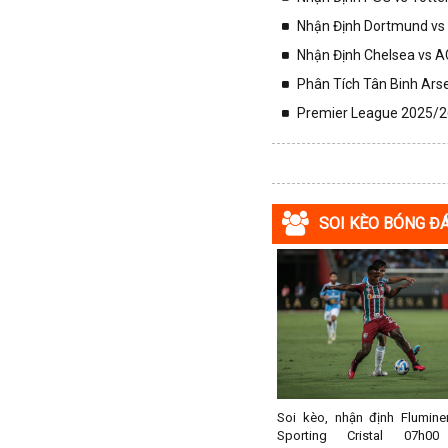
Colombia
Nhận Định Dortmund vs 
Costa Rica
Nhận Định Chelsea vs AC
Croatia
Phân Tích Tân Binh Arse
Ecuador
Premier League 2025/26
Estonia
Georgia
Gibralta
SOI KÈO BÓNG Đ
Honduras
Hungary
Hy Lạp
Hà Lan
Hàn Quốc
Hồng Kông
Iceland
Soi kèo, nhận định Flumine
Indonesia
Sporting Cristal 07h0