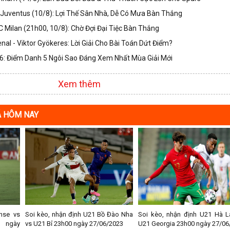
Juventus (10/8): Lợi Thế Sân Nhà, Dễ Có Mưa Bàn Thắng
 Milan (21h00, 10/8): Chờ Đợi Đại Tiệc Bàn Thắng
nal - Viktor Gyökeres: Lời Giải Cho Bài Toán Dứt Điểm?
: Điểm Danh 5 Ngôi Sao Đáng Xem Nhất Mùa Giải Mới
Xem thêm
Á HÔM NAY
nse vs
Soi kèo, nhận định U21 Bồ Đào Nha
Soi kèo, nhận định U21 Hà L
0 ngày
vs U21 Bỉ 23h00 ngày 27/06/2023
U21 Georgia 23h00 ngày 27/06