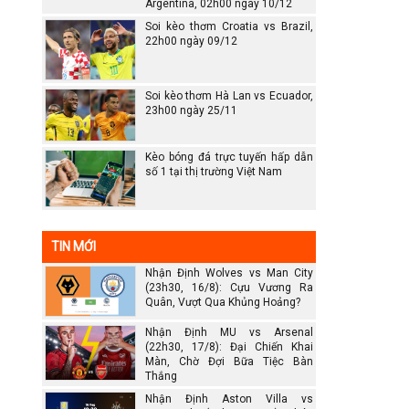
Argentina, 02h00 ngày 10/12
Soi kèo thơm Croatia vs Brazil,
22h00 ngày 09/12
Soi kèo thơm Hà Lan vs Ecuador,
23h00 ngày 25/11
Kèo bóng đá trực tuyến hấp dẫn
số 1 tại thị trường Việt Nam
TIN MỚI
Nhận Định Wolves vs Man City
(23h30, 16/8): Cựu Vương Ra
Quân, Vượt Qua Khủng Hoảng?
Nhận Định MU vs Arsenal
(22h30, 17/8): Đại Chiến Khai
Màn, Chờ Đợi Bữa Tiệc Bàn
Thắng
Nhận Định Aston Villa vs