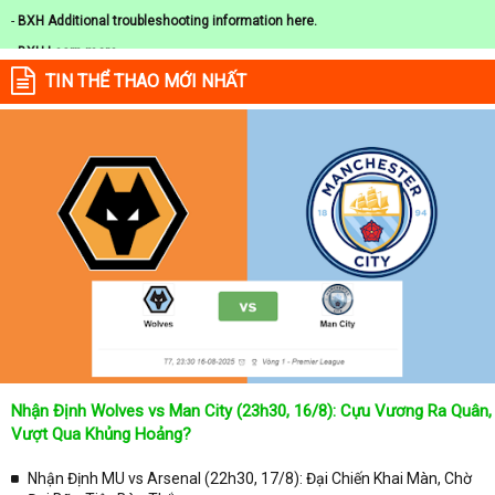
-
BXH Additional troubleshooting information here.
-
BXH Learn more
TIN THỂ THAO MỚI NHẤT
Nhận Định Wolves vs Man City (23h30, 16/8): Cựu Vương Ra Quân,
Vượt Qua Khủng Hoảng?
Nhận Định MU vs Arsenal (22h30, 17/8): Đại Chiến Khai Màn, Chờ