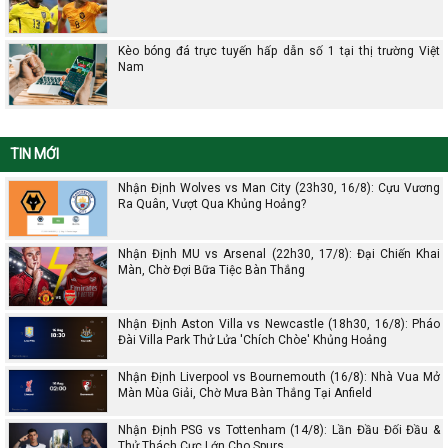
Kèo bóng đá trực tuyến hấp dẫn số 1 tại thị trường Việt
Nam
TIN MỚI
Nhận Định Wolves vs Man City (23h30, 16/8): Cựu Vương
Ra Quân, Vượt Qua Khủng Hoảng?
Nhận Định MU vs Arsenal (22h30, 17/8): Đại Chiến Khai
Màn, Chờ Đợi Bữa Tiệc Bàn Thắng
Nhận Định Aston Villa vs Newcastle (18h30, 16/8): Pháo
Đài Villa Park Thử Lửa 'Chích Chòe' Khủng Hoảng
Nhận Định Liverpool vs Bournemouth (16/8): Nhà Vua Mở
Màn Mùa Giải, Chờ Mưa Bàn Thắng Tại Anfield
Nhận Định PSG vs Tottenham (14/8): Lần Đầu Đối Đầu &
Thử Thách Cực Lớn Cho Spurs