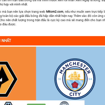
hỉ cần tìm trận đấu bóng đá mà mình muốn xem rồi nhấn Xem Ngay là xong. B
hù hợp với mình nhất.
 do mà bạn nên lựa chọn trang web
Mitom2.com
, nếu như muốn xem trực tiếp
ng toàn bộ các giải đấu bóng đá hấp dẫn nhất hiện nay. Thêm vào đó còn ứng
Cho nên chất lượng trong trận đấu là cực kỳ cao mà sẽ mang đến cho bạn 
ào đâu được.
I NHẤT