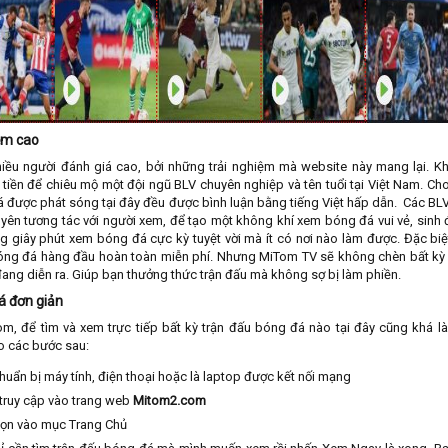
ệm cao
iều người đánh giá cao, bởi những trải nghiệm mà website này mang lại. K
tiền để chiêu mộ một đội ngũ BLV chuyên nghiệp và tên tuổi tại Việt Nam. Ch
á được phát sóng tại đây đều được bình luận bằng tiếng Việt hấp dẫn. Các BL
ên tương tác với người xem, để tạo một không khí xem bóng đá vui vẻ, sinh
 giây phút xem bóng đá cực kỳ tuyệt vời mà ít có nơi nào làm được. Đặc biệ
óng đá hàng đầu hoàn toàn miễn phí. Nhưng MiTom TV sẽ không chèn bất k
ang diễn ra. Giúp bạn thưởng thức trận đấu mà không sợ bị làm phiền.
á đơn giản
m, để tìm và xem trực tiếp bất kỳ trận đấu bóng đá nào tại đây cũng khá l
eo các bước sau:
huẩn bị máy tính, điện thoại hoặc là laptop được kết nối mạng
 truy cập vào trang web
Mitom2.com
họn vào mục Trang Chủ