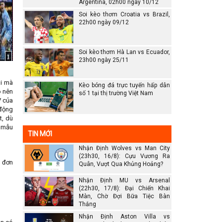
Argentina, 02h00 ngày 10/12
Soi kèo thơm Croatia vs Brazil,
22h00 ngày 09/12
Soi kèo thơm Hà Lan vs Ecuador,
23h00 ngày 25/11
hi mà
Kèo bóng đá trực tuyến hấp dẫn
o nên
số 1 tại thị trường Việt Nam
V của
 động
t, dù
ỳ mẫu
TIN MỚI
Nhận Định Wolves vs Man City
(23h30, 16/8): Cựu Vương Ra
à đơn
Quân, Vượt Qua Khủng Hoảng?
Nhận Định MU vs Arsenal
(22h30, 17/8): Đại Chiến Khai
Màn, Chờ Đợi Bữa Tiệc Bàn
Thắng
Nhận Định Aston Villa vs