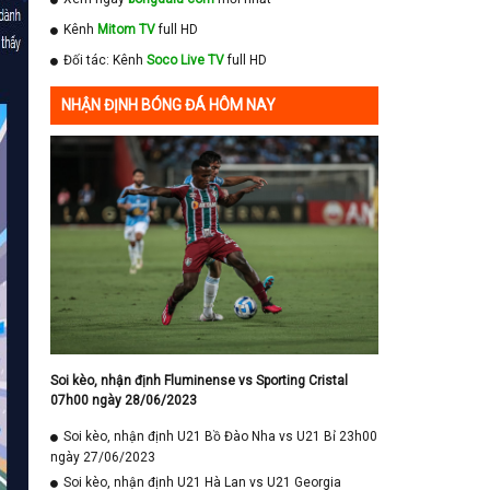
Kênh
Mitom TV
full HD
Đối tác: Kênh
Soco Live TV
full HD
NHẬN ĐỊNH BÓNG ĐÁ HÔM NAY
Soi kèo, nhận định Fluminense vs Sporting Cristal
07h00 ngày 28/06/2023
Soi kèo, nhận định U21 Bồ Đào Nha vs U21 Bỉ 23h00
ngày 27/06/2023
Soi kèo, nhận định U21 Hà Lan vs U21 Georgia