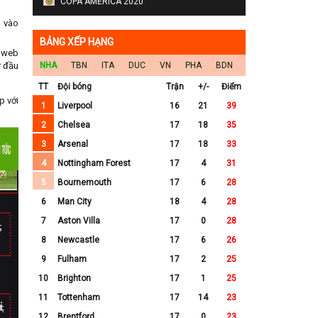
COPA AMERICA 2020
m vào
BẢNG XẾP HẠNG
g web
ừ đầu
NHA
TBN
ITA
DUC
VN
PHA
BDN
TT
Đội bóng
Trận
+/-
Điểm
p với
1
Liverpool
16
21
39
2
Chelsea
17
18
35
3
Arsenal
17
18
33
4
Nottingham Forest
17
4
31
5
Bournemouth
17
6
28
6
Man City
18
4
28
7
Aston Villa
17
0
28
8
Newcastle
17
6
26
9
Fulham
17
2
25
10
Brighton
17
1
25
11
Tottenham
17
14
23
12
Brentford
17
0
23