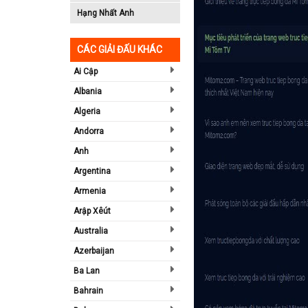
Hạng Nhất Anh
CÁC GIẢI ĐẤU KHÁC
Ai Cập
Albania
Algeria
Andorra
Anh
Argentina
Armenia
Arập Xêút
Australia
Azerbaijan
Ba Lan
Bahrain