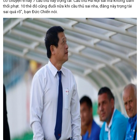
có chuyện 6 hay 7 cầu thủ vây trọng tài. Cầu thủ Hà Nội sai mà không dám
thổi phạt. 10 thẻ đỏ cũng đuổi nữa khi cầu thủ sai nha, đằng này trọng tài
sai quá rõ”, bạn Đức Chiến nói.