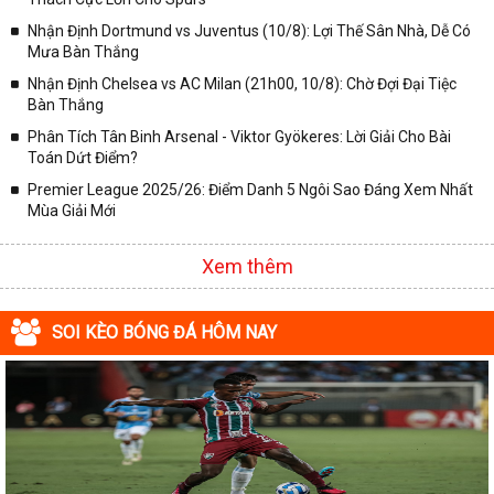
Nhận Định Dortmund vs Juventus (10/8): Lợi Thế Sân Nhà, Dễ Có
Mưa Bàn Thắng
Nhận Định Chelsea vs AC Milan (21h00, 10/8): Chờ Đợi Đại Tiệc
Bàn Thắng
Phân Tích Tân Binh Arsenal - Viktor Gyökeres: Lời Giải Cho Bài
Toán Dứt Điểm?
Premier League 2025/26: Điểm Danh 5 Ngôi Sao Đáng Xem Nhất
Mùa Giải Mới
Xem thêm
SOI KÈO BÓNG ĐÁ HÔM NAY