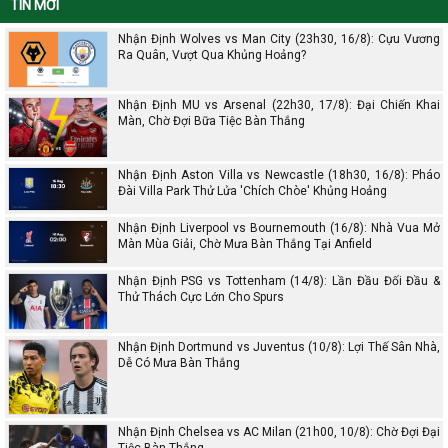
TIN MỚI
Nhận Định Wolves vs Man City (23h30, 16/8): Cựu Vương
Ra Quân, Vượt Qua Khủng Hoảng?
Nhận Định MU vs Arsenal (22h30, 17/8): Đại Chiến Khai
Màn, Chờ Đợi Bữa Tiệc Bàn Thắng
Nhận Định Aston Villa vs Newcastle (18h30, 16/8): Pháo
Đài Villa Park Thử Lửa 'Chích Chòe' Khủng Hoảng
Nhận Định Liverpool vs Bournemouth (16/8): Nhà Vua Mở
Màn Mùa Giải, Chờ Mưa Bàn Thắng Tại Anfield
Nhận Định PSG vs Tottenham (14/8): Lần Đầu Đối Đầu &
Thử Thách Cực Lớn Cho Spurs
Nhận Định Dortmund vs Juventus (10/8): Lợi Thế Sân Nhà,
Dễ Có Mưa Bàn Thắng
Nhận Định Chelsea vs AC Milan (21h00, 10/8): Chờ Đợi Đại
Tiệc Bàn Thắng