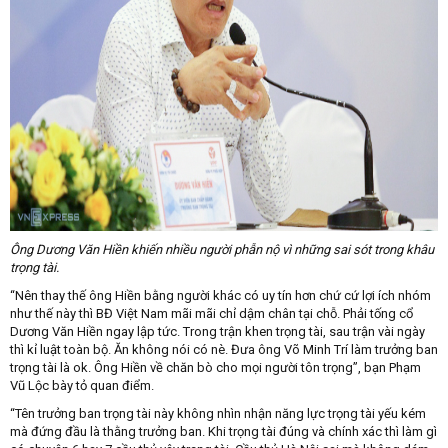
Ông Dương Văn Hiền khiến nhiều người phẫn nộ vì những sai sót trong khâu
trọng tài.
“Nên thay thế ông Hiền bằng người khác có uy tín hơn chứ cứ lợi ích nhóm
như thế này thì BĐ Việt Nam mãi mãi chỉ dậm chân tại chỗ. Phải tống cổ
Dương Văn Hiền ngay lập tức. Trong trận khen trọng tài, sau trận vài ngày
thì kỉ luật toàn bộ. Ăn không nói có nè. Đưa ông Võ Minh Trí làm trưởng ban
trọng tài là ok. Ông Hiền về chăn bò cho mọi người tôn trọng”, bạn Phạm
Vũ Lộc bày tỏ quan điểm.
“Tên trưởng ban trọng tài này không nhìn nhận năng lực trọng tài yếu kém
mà đứng đầu là thằng trưởng ban. Khi trọng tài đúng và chính xác thì làm gì