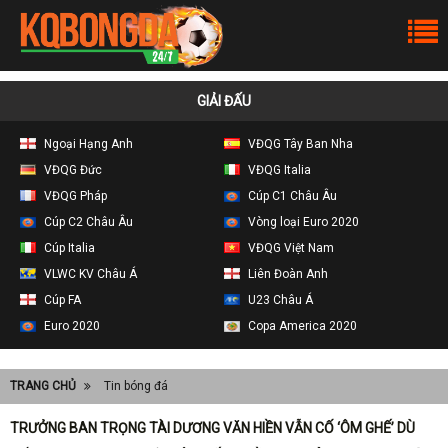
GIẢI ĐẤU
Ngoại Hạng Anh
VĐQG Tây Ban Nha
VĐQG Đức
VĐQG Italia
VĐQG Pháp
Cúp C1 Châu Âu
Cúp C2 Châu Âu
Vòng loại Euro 2020
Cúp Italia
VĐQG Việt Nam
VLWC KV Châu Á
Liên Đoàn Anh
Cúp FA
U23 Châu Á
Euro 2020
Copa America 2020
TRANG CHỦ
Tin bóng đá
TRƯỞNG BAN TRỌNG TÀI DƯƠNG VĂN HIỀN VẪN CỐ ‘ÔM GHẾ’ DÙ