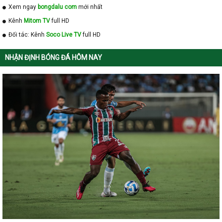
Xem ngay
bongdalu com
mới nhất
Kênh
Mitom TV
full HD
Đối tác: Kênh
Soco Live TV
full HD
NHẬN ĐỊNH BÓNG ĐÁ HÔM NAY