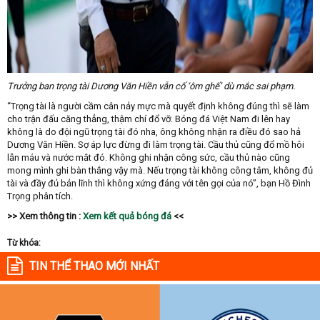
Trưởng ban trọng tài Dương Văn Hiền vẫn cố ‘ôm ghế’ dù mắc sai phạm.
“Trọng tài là người cầm cân nảy mực mà quyết định không đúng thì sẽ làm
cho trận đấu căng thẳng, thậm chí đổ vỡ. Bóng đá Việt Nam đi lên hay
không là do đội ngũ trọng tài đó nha, ông không nhận ra điều đó sao hả
Dương Văn Hiền. Sợ áp lực đừng đi làm trọng tài. Cầu thủ cũng đổ mồ hôi
lẫn máu và nước mắt đó. Không ghi nhận công sức, cầu thủ nào cũng
mong mình ghi bàn thắng vậy mà. Nếu trọng tài không công tâm, không đủ
tài và đầy đủ bản lĩnh thì không xứng đáng với tên gọi của nó”, bạn Hồ Đình
Trọng phân tích.
>> Xem thông tin :
Xem kết quả bóng đá
<<
Từ khóa:
TIN THỂ THAO MỚI NHẤT