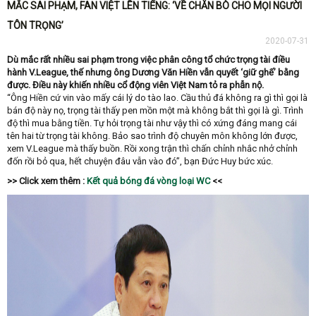
MẮC SAI PHẠM, FAN VIỆT LÊN TIẾNG: ‘VỀ CHĂN BÒ CHO MỌI NGƯỜI
TÔN TRỌNG’
2020-07-31
Dù mắc rất nhiều sai phạm trong việc phân công tổ chức trọng tài điều
hành V.League, thế nhưng ông Dương Văn Hiền vẫn quyết ‘giữ ghế’ bằng
được. Điều này khiến nhiều cổ động viên Việt Nam tỏ ra phẫn nộ.
“Ông Hiền cứ vin vào mấy cái lý do tào lao. Cầu thủ đá không ra gì thì gọi là
bán độ này nọ, trọng tài thấy pen mồn một mà không bắt thì gọi là gì. Trình
độ thì mua bằng tiền. Tự hỏi trọng tài như vậy thì có xứng đáng mang cái
tên hai từ trọng tài không. Bảo sao trình độ chuyên môn không lớn được,
xem V.League mà thấy buồn. Rồi xong trận thì chấn chỉnh nhắc nhở chỉnh
đốn rồi bỏ qua, hết chuyện đâu vẫn vào đó”, bạn Đức Huy bức xúc.
>> Click xem thêm :
Kết quả bóng đá vòng loại WC
<<