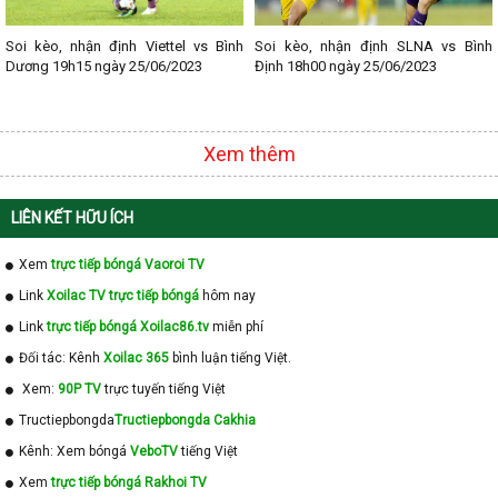
Soi kèo, nhận định Viettel vs Bình
Soi kèo, nhận định SLNA vs Bình
Dương 19h15 ngày 25/06/2023
Định 18h00 ngày 25/06/2023
Xem thêm
LIÊN KẾT HỮU ÍCH
Xem
trực tiếp bóngá Vaoroi TV
Link
Xoilac TV trực tiếp bóngá
hôm nay
Link
trực tiếp bóngá Xoilac86.tv
miễn phí
Đối tác: Kênh
Xoilac 365
bình luận tiếng Việt.
Xem:
90P TV
trực tuyến tiếng Việt
Tructiepbongda
Tructiepbongda Cakhia
Kênh: Xem bóngá
VeboTV
tiếng Việt
Xem
trực tiếp bóngá Rakhoi TV