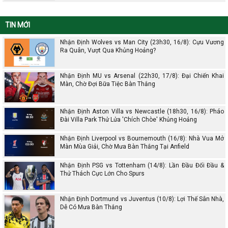
TIN MỚI
Nhận Định Wolves vs Man City (23h30, 16/8): Cựu Vương
Ra Quân, Vượt Qua Khủng Hoảng?
Nhận Định MU vs Arsenal (22h30, 17/8): Đại Chiến Khai
Màn, Chờ Đợi Bữa Tiệc Bàn Thắng
Nhận Định Aston Villa vs Newcastle (18h30, 16/8): Pháo
Đài Villa Park Thử Lửa 'Chích Chòe' Khủng Hoảng
Nhận Định Liverpool vs Bournemouth (16/8): Nhà Vua Mở
Màn Mùa Giải, Chờ Mưa Bàn Thắng Tại Anfield
Nhận Định PSG vs Tottenham (14/8): Lần Đầu Đối Đầu &
Thử Thách Cực Lớn Cho Spurs
Nhận Định Dortmund vs Juventus (10/8): Lợi Thế Sân Nhà,
Dễ Có Mưa Bàn Thắng