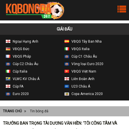
GIẢI ĐẤU
Ngoại Hạng Anh
VĐQG Tây Ban Nha
VĐQG Đức
VĐQG Italia
VĐQG Pháp
Cúp C1 Châu Âu
Cúp C2 Châu Âu
Vòng loại Euro 2020
Cúp Italia
VĐQG Việt Nam
VLWC KV Châu Á
Liên Đoàn Anh
Cúp FA
U23 Châu Á
Euro 2020
Copa America 2020
TRANG CHỦ
Tin bóng đá
TRƯỞNG BAN TRỌNG TÀI DƯƠNG VĂN HIỀN: ‘TÔI CÔNG TÂM VÀ