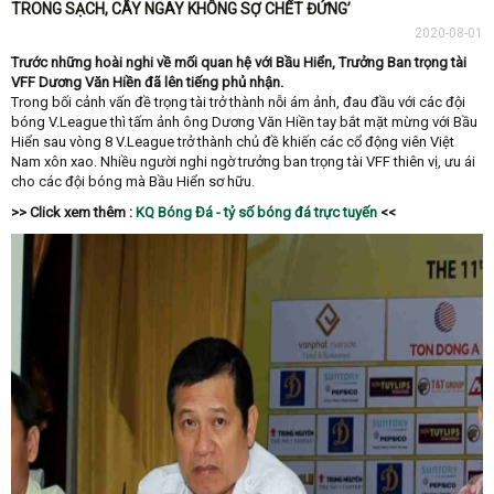
TRONG SẠCH, CÂY NGAY KHÔNG SỢ CHẾT ĐỨNG’
2020-08-01
Trước những hoài nghi về mối quan hệ với Bầu Hiển, Trưởng Ban trọng tài
VFF Dương Văn Hiền đã lên tiếng phủ nhận.
Trong bối cảnh vấn đề trọng tài trở thành nỗi ám ảnh, đau đầu với các đội
bóng V.League thì tấm ảnh ông Dương Văn Hiền tay bắt mặt mừng với Bầu
Hiển sau vòng 8 V.League trở thành chủ đề khiến các cổ động viên Việt
Nam xôn xao. Nhiều người nghi ngờ trưởng ban trọng tài VFF thiên vị, ưu ái
cho các đội bóng mà Bầu Hiển sơ hữu.
>> Click xem thêm :
KQ Bóng Đá - tỷ số bóng đá trực tuyến
<<