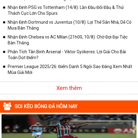
Nhận Định PSG vs Tottenham (14/8): Lần Đầu Đối Đầu & Thử
Thách Cực Lớn Cho Spurs
Nhận Định Dortmund vs Juventus (10/8): Lợi Thế Sân Nhà, Dễ Có
Mưa Bàn Thắng
Nhận Định Chelsea vs AC Milan (21h00, 10/8): Chờ Đợi Đại Tiệc
Bàn Thắng
Phân Tích Tân Binh Arsenal - Viktor Gyökeres: Lời Giải Cho Bài
Toán Dứt Điểm?
Premier League 2025/26: Điểm Danh 5 Ngôi Sao Đáng Xem Nhất
Mùa Giải Mới
Xem thêm
SOI KÈO BÓNG ĐÁ HÔM NAY