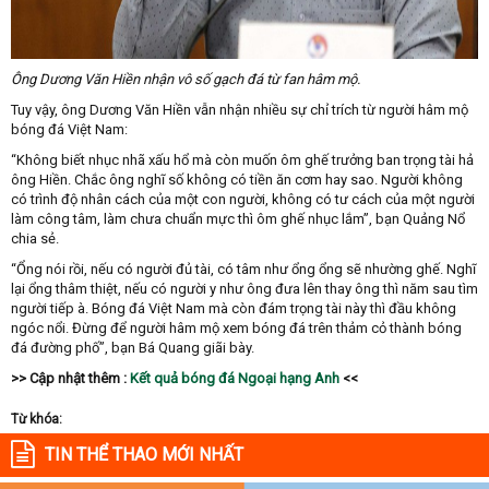
Ông Dương Văn Hiền nhận vô số gạch đá từ fan hâm mộ.
Tuy vậy, ông Dương Văn Hiền vẫn nhận nhiều sự chỉ trích từ người hâm mộ
bóng đá Việt Nam:
“Không biết nhục nhã xấu hổ mà còn muốn ôm ghế trưởng ban trọng tài hả
ông Hiền. Chắc ông nghĩ số không có tiền ăn cơm hay sao. Người không
có trình độ nhân cách của một con người, không có tư cách của một người
làm công tâm, làm chưa chuẩn mực thì ôm ghế nhục lắm”, bạn Quảng Nổ
chia sẻ.
“Ổng nói rồi, nếu có người đủ tài, có tâm như ổng ổng sẽ nhường ghế. Nghĩ
lại ổng thâm thiệt, nếu có người y như ông đưa lên thay ông thì năm sau tìm
người tiếp à. Bóng đá Việt Nam mà còn đám trọng tài này thì đầu không
ngóc nổi. Đừng để người hâm mộ xem bóng đá trên thảm cỏ thành bóng
đá đường phố”, bạn Bá Quang giãi bày.
>> Cập nhật thêm :
Kết quả bóng đá Ngoại hạng Anh
<<
Từ khóa:
TIN THỂ THAO MỚI NHẤT