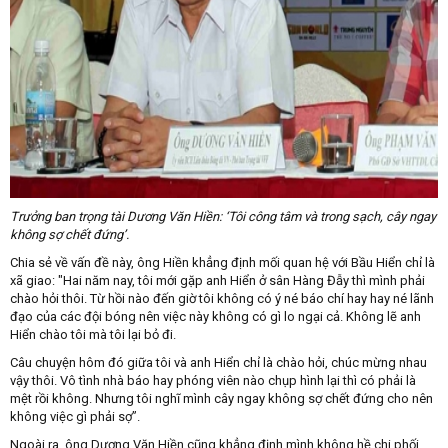
Trưởng ban trọng tài Dương Văn Hiền: ‘Tôi công tâm và trong sạch, cây ngay
không sợ chết đứng’.
Chia sẻ về vấn đề này, ông Hiền khẳng định mối quan hệ với Bầu Hiển chỉ là
xã giao: "Hai năm nay, tôi mới gặp anh Hiển ở sân Hàng Đẫy thì mình phải
chào hỏi thôi. Từ hồi nào đến giờ tôi không có ý né báo chí hay hay né lãnh
đạo của các đội bóng nên việc này không có gì lo ngại cả. Không lẽ anh
Hiển chào tôi mà tôi lại bỏ đi.
Câu chuyện hôm đó giữa tôi và anh Hiển chỉ là chào hỏi, chúc mừng nhau
vậy thôi. Vô tình nhà báo hay phóng viên nào chụp hình lại thì có phải là
mệt rồi không. Nhưng tôi nghĩ mình cây ngay không sợ chết đứng cho nên
không việc gì phải sợ”.
Ngoài ra, ông Dương Văn Hiền cũng khẳng định mình không hề chi phối