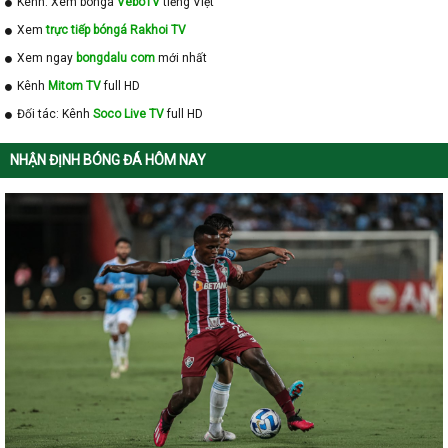
Kênh: Xem bóngá
VeboTV
tiếng Việt
Xem
trực tiếp bóngá Rakhoi TV
Xem ngay
bongdalu com
mới nhất
Kênh
Mitom TV
full HD
Đối tác: Kênh
Soco Live TV
full HD
NHẬN ĐỊNH BÓNG ĐÁ HÔM NAY