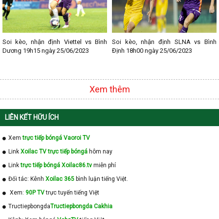
Soi kèo, nhận định Viettel vs Bình
Soi kèo, nhận định SLNA vs Bình
Dương 19h15 ngày 25/06/2023
Định 18h00 ngày 25/06/2023
Xem thêm
LIÊN KẾT HỮU ÍCH
Xem
trực tiếp bóngá Vaoroi TV
Link
Xoilac TV trực tiếp bóngá
hôm nay
Link
trực tiếp bóngá Xoilac86.tv
miễn phí
Đối tác: Kênh
Xoilac 365
bình luận tiếng Việt.
Xem:
90P TV
trực tuyến tiếng Việt
Tructiepbongda
Tructiepbongda Cakhia