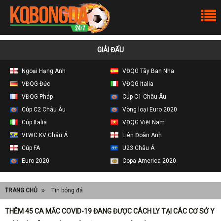
GIẢI ĐẤU
Ngoại Hạng Anh
VĐQG Tây Ban Nha
VĐQG Đức
VĐQG Italia
VĐQG Pháp
Cúp C1 Châu Âu
Cúp C2 Châu Âu
Vòng loại Euro 2020
Cúp Italia
VĐQG Việt Nam
VLWC KV Châu Á
Liên Đoàn Anh
Cúp FA
U23 Châu Á
Euro 2020
Copa America 2020
TRANG CHỦ
Tin bóng đá
THÊM 45 CA MẮC COVID-19 ĐANG ĐƯỢC CÁCH LY TẠI CÁC CƠ SỞ Y