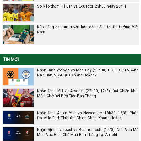
Soi kèo thơm Hà Lan vs Ecuador, 23h00 ngày 25/11
Kèo bóng đá trực tuyến hấp dẫn số 1 tại thị trường Việt
Nam
TIN MỚI
Nhận Định Wolves vs Man City (23h30, 16/8): Cựu Vương
Ra Quân, Vượt Qua Khủng Hoảng?
Nhận Định MU vs Arsenal (22h30, 17/8): Đại Chiến Khai
Màn, Chờ Đợi Bữa Tiệc Bàn Thắng
Nhận Định Aston Villa vs Newcastle (18h30, 16/8): Pháo
Đài Villa Park Thử Lửa 'Chích Chòe' Khủng Hoảng
Nhận Định Liverpool vs Bournemouth (16/8): Nhà Vua Mở
Màn Mùa Giải, Chờ Mưa Bàn Thắng Tại Anfield