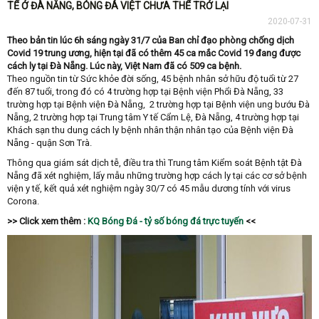
TẾ Ở ĐÀ NẴNG, BÓNG ĐÁ VIỆT CHƯA THỂ TRỞ LẠI
2020-07-31
Theo bản tin lúc 6h sáng ngày 31/7 của Ban chỉ đạo phòng chống dịch
Covid 19 trung ương, hiện tại đã có thêm 45 ca mắc Covid 19 đang được
cách ly tại Đà Nẵng. Lúc này, Việt Nam đã có 509 ca bệnh.
Theo nguồn tin từ Sức khỏe đời sống, 45 bệnh nhân sở hữu độ tuổi từ 27
đến 87 tuổi, trong đó có 4 trường hợp tại Bệnh viện Phổi Đà Nẵng, 33
trường hợp tại Bệnh viện Đà Nẵng, 2 trường hợp tại Bệnh viện ung bướu Đà
Nẵng, 2 trường hợp tại Trung tâm Y tế Cẩm Lệ, Đà Nẵng, 4 trường hợp tại
Khách sạn thu dung cách ly bệnh nhân thận nhân tạo của Bệnh viện Đà
Nẵng - quận Sơn Trà.
Thông qua giám sát dịch tễ, điều tra thì Trung tâm Kiểm soát Bệnh tật Đà
Nẵng đã xét nghiệm, lấy mẫu những trường hợp cách ly tại các cơ sở bệnh
viện y tế, kết quả xét nghiệm ngày 30/7 có 45 mẫu dương tính với virus
Corona.
>> Click xem thêm :
KQ Bóng Đá - tỷ số bóng đá trực tuyến
<<