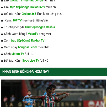
Link
Xoilac TV trực tiếp bóngá
hôm nay
Link
trực tiếp bóngá Xoilac86.tv
miễn phí
Đối tác: Kênh
Xoilac 365
bình luận tiếng Việt.
Xem:
90P TV
trực tuyến tiếng Việt
Tructiepbongda
Tructiepbongda Cakhia
Kênh: Xem bóngá
VeboTV
tiếng Việt
Xem
trực tiếp bóngá Rakhoi TV
Xem ngay
bongdalu com
mới nhất
Kênh
Mitom TV
full HD
Đối tác: Kênh
Soco Live TV
full HD
NHẬN ĐỊNH BÓNG ĐÁ HÔM NAY