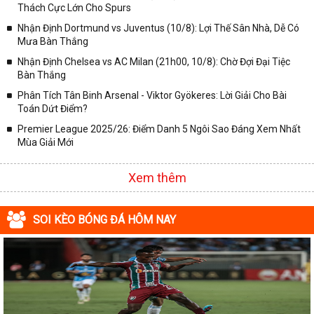
Thách Cực Lớn Cho Spurs
Nhận Định Dortmund vs Juventus (10/8): Lợi Thế Sân Nhà, Dễ Có
Mưa Bàn Thắng
Nhận Định Chelsea vs AC Milan (21h00, 10/8): Chờ Đợi Đại Tiệc
Bàn Thắng
Phân Tích Tân Binh Arsenal - Viktor Gyökeres: Lời Giải Cho Bài
Toán Dứt Điểm?
Premier League 2025/26: Điểm Danh 5 Ngôi Sao Đáng Xem Nhất
Mùa Giải Mới
Xem thêm
SOI KÈO BÓNG ĐÁ HÔM NAY