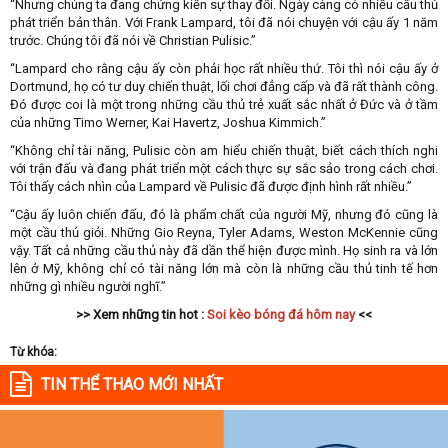
“Nhưng chúng ta đang chứng kiến sự thay đổi. Ngày càng có nhiều cầu thủ
phát triển bản thân. Với Frank Lampard, tôi đã nói chuyện với cậu ấy 1 năm
trước. Chúng tôi đã nói về Christian Pulisic.”
“Lampard cho rằng cậu ấy còn phải học rất nhiều thứ. Tôi thì nói cậu ấy ở
Dortmund, họ có tư duy chiến thuật, lối chơi đẳng cấp và đã rất thành công.
Đó được coi là một trong những cầu thủ trẻ xuất sắc nhất ở Đức và ở tầm
của những Timo Werner, Kai Havertz, Joshua Kimmich.”
“Không chỉ tài năng, Pulisic còn am hiểu chiến thuật, biết cách thích nghi
với trận đấu và đang phát triển một cách thực sự sắc sảo trong cách chơi.
Tôi thấy cách nhìn của Lampard về Pulisic đã được định hình rất nhiều.”
“Cậu ấy luôn chiến đấu, đó là phẩm chất của người Mỹ, nhưng đó cũng là
một cầu thủ giỏi. Những Gio Reyna, Tyler Adams, Weston McKennie cũng
vậy. Tất cả những cầu thủ này đã dần thể hiện được mình. Họ sinh ra và lớn
lên ở Mỹ, không chỉ có tài năng lớn mà còn là những cầu thủ tinh tế hơn
những gì nhiều người nghĩ.”
>> Xem những tin hot :
Soi kèo bóng đá hôm nay
<<
Từ khóa:
TIN THỂ THAO MỚI NHẤT