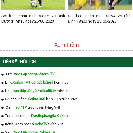
Soi kèo, nhận định Viettel vs Bình
Soi kèo, nhận định SLNA vs Bình
Dương 19h15 ngày 25/06/2023
Định 18h00 ngày 25/06/2023
Xem thêm
LIÊN KẾT HỮU ÍCH
Xem
trực tiếp bóngá Vaoroi TV
Link
Xoilac TV trực tiếp bóngá
hôm nay
Link
trực tiếp bóngá Xoilac86.tv
miễn phí
Đối tác: Kênh
Xoilac 365
bình luận tiếng Việt.
Xem:
90P TV
trực tuyến tiếng Việt
Tructiepbongda
Tructiepbongda Cakhia
Kênh: Xem bóngá
VeboTV
tiếng Việt
Xem
trực tiếp bóngá Rakhoi TV