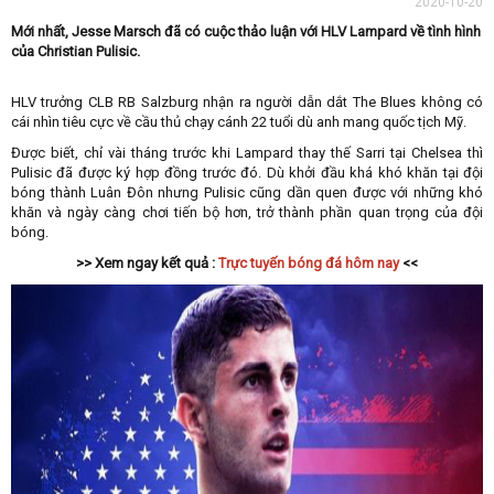
2020-10-20
Mới nhất, Jesse Marsch đã có cuộc thảo luận với HLV Lampard về tình hình
của Christian Pulisic.
HLV trưởng CLB RB Salzburg nhận ra người dẫn dắt The Blues không có
cái nhìn tiêu cực về cầu thủ chạy cánh 22 tuổi dù anh mang quốc tịch Mỹ.
Được biết, chỉ vài tháng trước khi Lampard thay thế Sarri tại Chelsea thì
Pulisic đã được ký hợp đồng trước đó. Dù khởi đầu khá khó khăn tại đội
bóng thành Luân Đôn nhưng Pulisic cũng dần quen được với những khó
khăn và ngày càng chơi tiến bộ hơn, trở thành phần quan trọng của đội
bóng.
>> Xem ngay kết quả :
Trực tuyến bóng đá hôm nay
<<