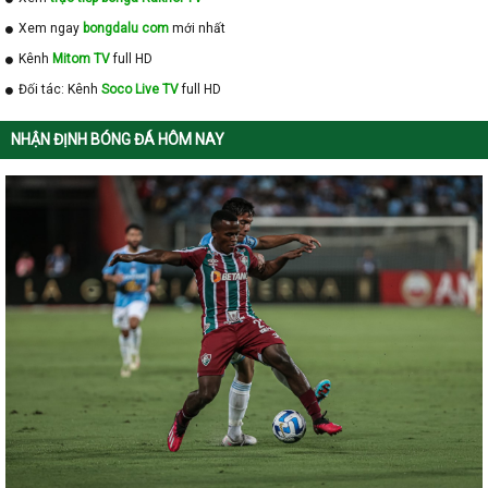
Xem ngay
bongdalu com
mới nhất
Kênh
Mitom TV
full HD
Đối tác: Kênh
Soco Live TV
full HD
NHẬN ĐỊNH BÓNG ĐÁ HÔM NAY