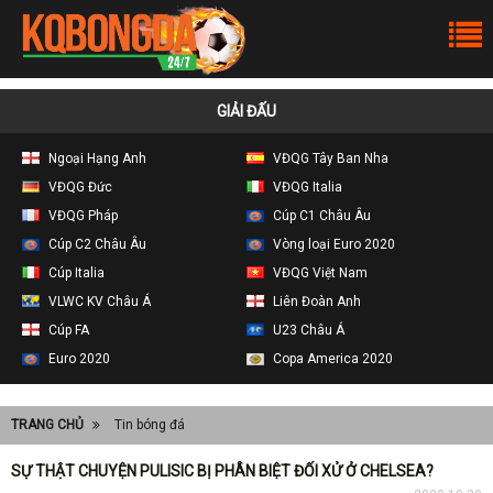
GIẢI ĐẤU
Ngoại Hạng Anh
VĐQG Tây Ban Nha
VĐQG Đức
VĐQG Italia
VĐQG Pháp
Cúp C1 Châu Âu
Cúp C2 Châu Âu
Vòng loại Euro 2020
Cúp Italia
VĐQG Việt Nam
VLWC KV Châu Á
Liên Đoàn Anh
Cúp FA
U23 Châu Á
Euro 2020
Copa America 2020
TRANG CHỦ
Tin bóng đá
SỰ THẬT CHUYỆN PULISIC BỊ PHÂN BIỆT ĐỐI XỬ Ở CHELSEA?