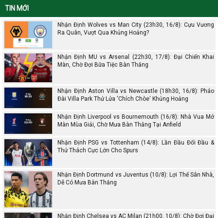
TIN MỚI
Nhận Định Wolves vs Man City (23h30, 16/8): Cựu Vương
Ra Quân, Vượt Qua Khủng Hoảng?
Nhận Định MU vs Arsenal (22h30, 17/8): Đại Chiến Khai
Màn, Chờ Đợi Bữa Tiệc Bàn Thắng
Nhận Định Aston Villa vs Newcastle (18h30, 16/8): Pháo
Đài Villa Park Thử Lửa 'Chích Chòe' Khủng Hoảng
Nhận Định Liverpool vs Bournemouth (16/8): Nhà Vua Mở
Màn Mùa Giải, Chờ Mưa Bàn Thắng Tại Anfield
Nhận Định PSG vs Tottenham (14/8): Lần Đầu Đối Đầu &
Thử Thách Cực Lớn Cho Spurs
Nhận Định Dortmund vs Juventus (10/8): Lợi Thế Sân Nhà,
Dễ Có Mưa Bàn Thắng
Nhận Định Chelsea vs AC Milan (21h00, 10/8): Chờ Đợi Đại