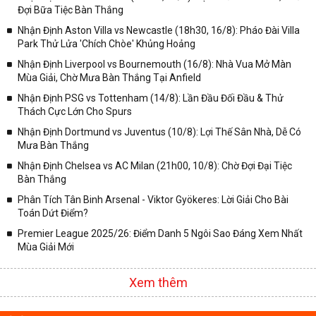
Đợi Bữa Tiệc Bàn Thắng
Nhận Định Aston Villa vs Newcastle (18h30, 16/8): Pháo Đài Villa
Park Thử Lửa 'Chích Chòe' Khủng Hoảng
Nhận Định Liverpool vs Bournemouth (16/8): Nhà Vua Mở Màn
Mùa Giải, Chờ Mưa Bàn Thắng Tại Anfield
Nhận Định PSG vs Tottenham (14/8): Lần Đầu Đối Đầu & Thử
Thách Cực Lớn Cho Spurs
Nhận Định Dortmund vs Juventus (10/8): Lợi Thế Sân Nhà, Dễ Có
Mưa Bàn Thắng
Nhận Định Chelsea vs AC Milan (21h00, 10/8): Chờ Đợi Đại Tiệc
Bàn Thắng
Phân Tích Tân Binh Arsenal - Viktor Gyökeres: Lời Giải Cho Bài
Toán Dứt Điểm?
Premier League 2025/26: Điểm Danh 5 Ngôi Sao Đáng Xem Nhất
Mùa Giải Mới
Xem thêm