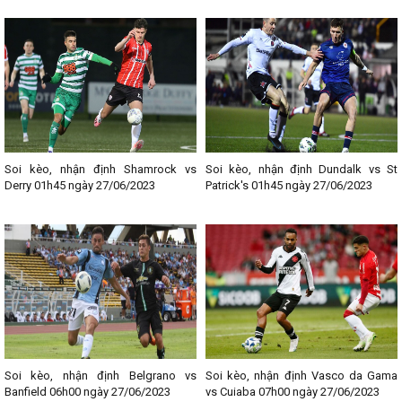
Soi kèo, nhận định Shamrock vs
Soi kèo, nhận định Dundalk vs St
Derry 01h45 ngày 27/06/2023
Patrick's 01h45 ngày 27/06/2023
Soi kèo, nhận định Belgrano vs
Soi kèo, nhận định Vasco da Gama
Banfield 06h00 ngày 27/06/2023
vs Cuiaba 07h00 ngày 27/06/2023