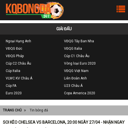
GIẢI ĐẤU
Ngoại Hạng Anh
VĐQG Tây Ban Nha
VĐQG Đức
VĐQG Italia
VĐQG Pháp
Cúp C1 Châu Âu
Cúp C2 Châu Âu
Vòng loại Euro 2020
Cúp Italia
VĐQG Việt Nam
VLWC KV Châu Á
Liên Đoàn Anh
Cúp FA
U23 Châu Á
Euro 2020
Copa America 2020
TRANG CHỦ
Tin bóng đá
SOI KÈO CHELSEA VS BARCELONA, 20:00 NGÀY 27/04 - NHẬN NGAY