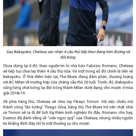
Sau Bakayoko, Chelsea xác nhận 4 cầu thủ tiếp theo đang trên đường rời
đội bóng.
Chưa dừng lại ở đó, theo nguồn tin từ nhà báo Fabrizio Romano, Chelsea
sẽ tiếp tục chia tay thêm 4 cầu thủ nữa. Và một trong số đó chính là tiền vệ
Bakayoko. Ở thời điểm hiện tại, The Blues đang đàm phán, thương lượng
với AC Milan về trường hợp của chàng cầu thủ 26 tuổi. Trước đó, Bakayoko
cũng từng chơi bóng tại đội bóng thành Milan dưới dạng cho mượn ở mùa
giải 2018/19.
Về phía hàng thủ, Chelsea sẽ chia tay Fikayo Tomori. Với việc chiêu mộ
thành công ‘lão tướng’ Thiago Silva, hàng thủ The Blues trở nên chật chội
và Tomori sẽ ra đi để tích lũy thêm kinh nghiệm thi đấu. Romano cho hay,
Everton đã đánh tiếng về "viên ngọc quý" của Chelsea, nhưng nhiều nguồn
tin khẳng định đây chỉ là một thương vụ cho mượn.