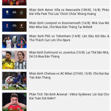
Nhận Định Aston Villa vs Newcastle (18h30, 16/8): Pháo
Đài Villa Park Thử Lửa 'Chích Chòe' Khủng Hoảng
Nhận Định Liverpool vs Bournemouth (16/8): Nhà Vua Mở
Màn Mùa Giải, Chờ Mưa Bàn Thắng Tại Anfield
Nhận Định PSG vs Tottenham (14/8): Lần Đầu Đối Đầu &
Thử Thách Cực Lớn Cho Spurs
Nhận Định Dortmund vs Juventus (10/8): Lợi Thế Sân Nhà,
Dễ Có Mưa Bàn Thắng
Nhận Định Chelsea vs AC Milan (21h00, 10/8): Chờ Đợi Đại
Tiệc Bàn Thắng
Phân Tích Tân Binh Arsenal - Viktor Gyökeres: Lời Giải Cho
Bài Toán Dứt Điểm?