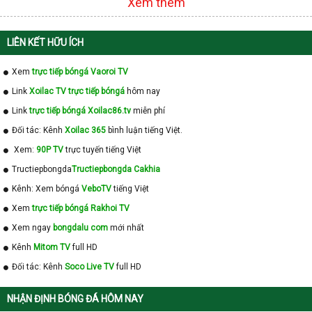
Xem thêm
LIÊN KẾT HỮU ÍCH
Xem
trực tiếp bóngá Vaoroi TV
Link
Xoilac TV trực tiếp bóngá
hôm nay
Link
trực tiếp bóngá Xoilac86.tv
miễn phí
Đối tác: Kênh
Xoilac 365
bình luận tiếng Việt.
Xem:
90P TV
trực tuyến tiếng Việt
Tructiepbongda
Tructiepbongda Cakhia
Kênh: Xem bóngá
VeboTV
tiếng Việt
Xem
trực tiếp bóngá Rakhoi TV
Xem ngay
bongdalu com
mới nhất
Kênh
Mitom TV
full HD
Đối tác: Kênh
Soco Live TV
full HD
NHẬN ĐỊNH BÓNG ĐÁ HÔM NAY