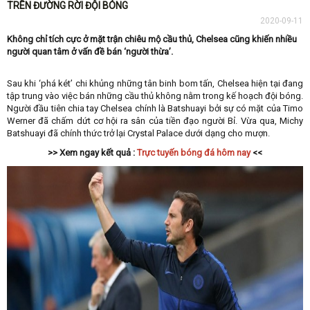
TRÊN ĐƯỜNG RỜI ĐỘI BÓNG
2020-09-11
Không chỉ tích cực ở mặt trận chiêu mộ cầu thủ, Chelsea cũng khiến nhiều
người quan tâm ở vấn đề bán ‘người thừa’.
Sau khi ‘phá két’ chi khủng những tân binh bom tấn, Chelsea hiện tại đang
tập trung vào việc bán những cầu thủ không nằm trong kế hoạch đội bóng.
Người đầu tiên chia tay Chelsea chính là Batshuayi bởi sự có mặt của Timo
Werner đã chấm dứt cơ hội ra sân của tiền đạo người Bỉ. Vừa qua, Michy
Batshuayi đã chính thức trở lại Crystal Palace dưới dạng cho mượn.
>> Xem ngay kết quả :
Trực tuyến bóng đá hôm nay
<<