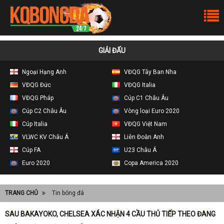
GIẢI ĐẤU
Ngoại Hạng Anh
VĐQG Tây Ban Nha
VĐQG Đức
VĐQG Italia
VĐQG Pháp
Cúp C1 Châu Âu
Cúp C2 Châu Âu
Vòng loại Euro 2020
Cúp Italia
VĐQG Việt Nam
VLWC KV Châu Á
Liên Đoàn Anh
Cúp FA
U23 Châu Á
Euro 2020
Copa America 2020
TRANG CHỦ
Tin bóng đá
SAU BAKAYOKO, CHELSEA XÁC NHẬN 4 CẦU THỦ TIẾP THEO ĐANG