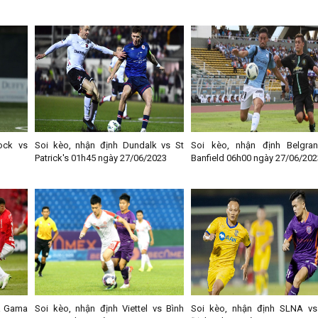
ock vs
Soi kèo, nhận định Dundalk vs St
Soi kèo, nhận định Belgra
Patrick's 01h45 ngày 27/06/2023
Banfield 06h00 ngày 27/06/202
a Gama
Soi kèo, nhận định Viettel vs Bình
Soi kèo, nhận định SLNA vs