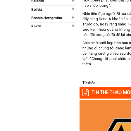
HLV Conte phát biểu đầy tự 
Belarus
hào vì đội bóng".
Bolivia
Nhìn tiền đạo người Bỉ tỏa s
Bosnia-Herzgovina
đẩy sang Serie A khoác áo In
Trước đó, ngay rạng sáng 17
Brazil
việc kém hiệu quả và không 
của đội bóng cũ đã để lại bì
Bulgary
Chia sẻ ở buổi họp báo sau tr
Bắc Ireland
những gì chúng tôi đang làm m
Bắc Mỹ
cần tăng cường chiều sâu đội 
lại". “Chúng tôi phải chắc 
Bỉ
thêm.
Bồ Đào Nha
Campuchia
Từ khóa:
Canada
TIN THỂ THAO MỚ
Chi Lê
Châu Phi
Châu Á
Châu Âu
Châu Úc