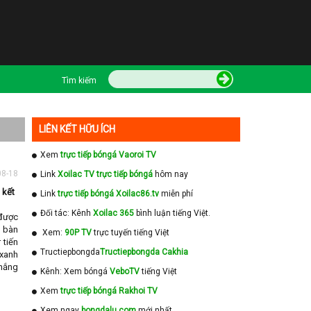
Tìm kiếm
LIÊN KẾT HỮU ÍCH
Xem
trực tiếp bóngá Vaoroi TV
08-18
Link
Xoilac TV trực tiếp bóngá
hôm nay
 kết
Link
trực tiếp bóngá Xoilac86.tv
miễn phí
Đối tác: Kênh
Xoilac 365
bình luận tiếng Việt.
 được
2 bàn
Xem:
90P TV
trực tuyến tiếng Việt
 tiến
Tructiepbongda
Tructiepbongda Cakhia
 xanh
thắng
Kênh: Xem bóngá
VeboTV
tiếng Việt
Xem
trực tiếp bóngá Rakhoi TV
Xem ngay
bongdalu com
mới nhất