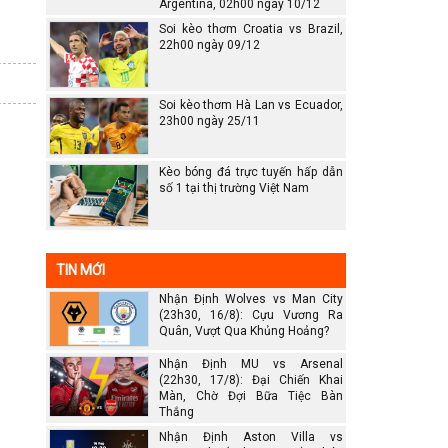
Argentina, 02h00 ngày 10/12
Soi kèo thơm Croatia vs Brazil,
22h00 ngày 09/12
Soi kèo thơm Hà Lan vs Ecuador,
23h00 ngày 25/11
Kèo bóng đá trực tuyến hấp dẫn
số 1 tại thị trường Việt Nam
TIN MỚI
Nhận Định Wolves vs Man City
(23h30, 16/8): Cựu Vương Ra
Quân, Vượt Qua Khủng Hoảng?
Nhận Định MU vs Arsenal
(22h30, 17/8): Đại Chiến Khai
Màn, Chờ Đợi Bữa Tiệc Bàn
Thắng
Nhận Định Aston Villa vs