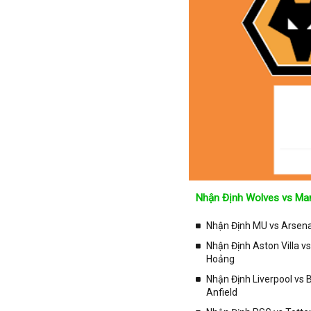
Colombia
Costa Rica
Croatia
Ecuador
Estonia
Georgia
Gibralta
Honduras
Hungary
Hy Lạp
Nhận Định Wolves vs Man
Hà Lan
Nhận Định MU vs Arsenal
Hàn Quốc
Nhận Định Aston Villa v
Hồng Kông
Hoảng
Iceland
Nhận Định Liverpool vs
Anfield
Indonesia