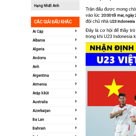
Hạng Nhất Anh
Trận đấu được mong chờ
vào lúc
20:00 tối mai, ngày 
đội chủ nhà
U23 Indonesia
CÁC GIẢI ĐẤU KHÁC
Đây là cơ hội để thầy trò
Ai Cập
trong khi U23 Indonesia 
Albania
Algeria
Andorra
Anh
Argentina
Armenia
Arập Xêút
Australia
Azerbaijan
Ba Lan
Bahrain