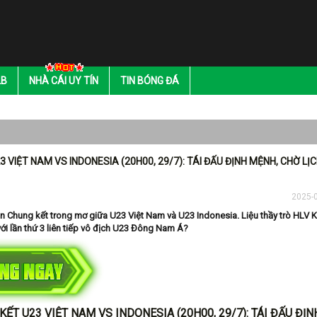
LB
NHÀ CÁI UY TÍN
TIN BÓNG ĐÁ
 VIỆT NAM VS INDONESIA (20H00, 29/7): TÁI ĐẤU ĐỊNH MỆNH, CHỜ LỊ
2025-
trận Chung kết trong mơ giữa U23 Việt Nam và U23 Indonesia. Liệu thầy trò HLV 
với lần thứ 3 liên tiếp vô địch U23 Đông Nam Á?
ẾT U23 VIỆT NAM VS INDONESIA (20H00, 29/7): TÁI ĐẤU ĐỊN