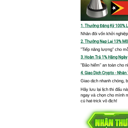
Paraguay
Peru
Pháp
1. Thưởng Đăng Ký 100% L
Phần Lan
Nhân đôi vốn khởi nghiệp
Qatar
2. Thưởng Nạp Lại 13% Mỗ
Quốc Tế
"Tiếp năng lượng" cho mỗ
Rumany
3. Hoàn Trả 1% Hằng Ngày
San Marino
"Bảo hiểm" an toàn cho n
Scotland
4. Giao Dịch Crypto - Nhậ
Serbia
Giao dịch nhanh chóng, b
Singapore
Hãy lưu lại lịch thi đấu
Slovakia
ngay và chọn cho mình m
cú hat-trick vô địch!
Slovenia
Syria
Séc
Síp