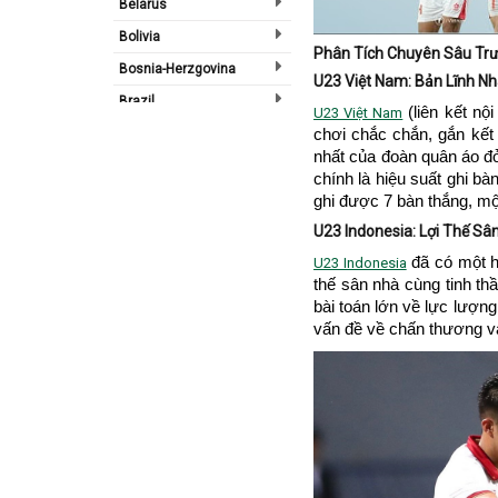
Belarus
Bolivia
Phân Tích Chuyên Sâu Trư
Bosnia-Herzgovina
U23 Việt Nam: Bản Lĩnh Nh
Brazil
(liên kết nộ
U23 Việt Nam
Bulgary
chơi chắc chắn, gắn kết
nhất của đoàn quân áo đỏ
Bắc Ireland
chính là hiệu suất ghi b
Bắc Mỹ
ghi được 7 bàn thắng, một
Bỉ
U23 Indonesia: Lợi Thế Sâ
đã có một h
Bồ Đào Nha
U23 Indonesia
thế sân nhà cùng tinh th
Campuchia
bài toán lớn về lực lượng
Canada
vấn đề về chấn thương và
Chi Lê
Châu Phi
Châu Á
Châu Âu
Châu Úc