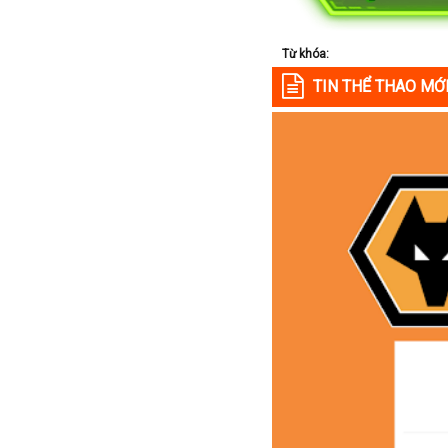
Tajikistan
Từ khóa:
Thái Lan
Thế Giới
TIN THỂ THAO MỚ
Thổ Nhĩ Kỳ
Thụy Sỹ
Thụy Điển
Trung Quốc
Tunisia
Tây Ban Nha
UAE
Ukraina
Uruguay
Uzbekistan
Venezuela
Việt Nam