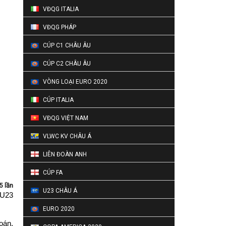
VĐQG ITALIA
VĐQG PHÁP
CÚP C1 CHÂU ÂU
CÚP C2 CHÂU ÂU
VÒNG LOẠI EURO 2020
CÚP ITALIA
VĐQG VIỆT NAM
VLWC KV CHÂU Á
LIÊN ĐOÀN ANH
CÚP FA
5 lần
U23 CHÂU Á
t U23
EURO 2020
oán.