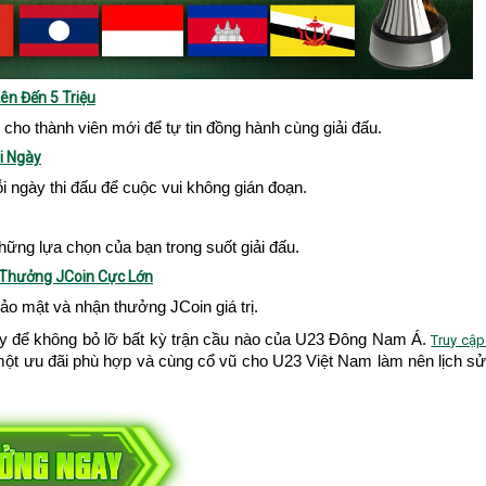
ên Đến 5 Triệu
 cho thành viên mới để tự tin đồng hành cùng giải đấu.
i Ngày
i ngày thi đấu để cuộc vui không gián đoạn.
hững lựa chọn của bạn trong suốt giải đấu.
n Thưởng JCoin Cực Lớn
ảo mật và nhận thưởng JCoin giá trị.
 này để không bỏ lỡ bất kỳ trận cầu nào của U23 Đông Nam Á.
Truy cậ
ột ưu đãi phù hợp và cùng cổ vũ cho U23 Việt Nam làm nên lịch sử