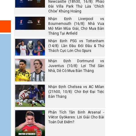
Newcastle (18h30, 16/8): Pháo
Đài Villa Park Thử Lửa 'Chích
Chòe' Khủng Hoảng
Nhận Định Liverpool vs
Bournemouth (16/8): Nhà Vua
Mở Màn Mùa Giải, Chờ Mưa Bàn
Thắng Tại Anfield
Nhận Định PSG vs Tottenham
(14/8): Lần Đầu Đối Đầu & Thử
Thách Cực Lớn Cho Spurs
Nhận Định Dortmund vs
Juventus (10/8): Lợi Thế Sân
Nhà, Dễ Có Mưa Bàn Thắng
Nhận Định Chelsea vs AC Milan
(21h00, 10/8): Chờ Đợi Đại Tiệc
Bàn Thắng
Phân Tích Tân Binh Arsenal -
Viktor Gyökeres: Lời Giải Cho Bài
Toán Dứt Điểm?