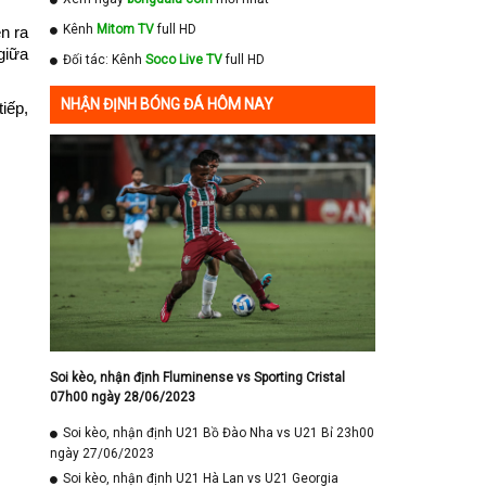
Kênh
Mitom TV
full HD
ễn ra
giữa
Đối tác: Kênh
Soco Live TV
full HD
NHẬN ĐỊNH BÓNG ĐÁ HÔM NAY
iếp,
Soi kèo, nhận định Fluminense vs Sporting Cristal
07h00 ngày 28/06/2023
Soi kèo, nhận định U21 Bồ Đào Nha vs U21 Bỉ 23h00
ngày 27/06/2023
Soi kèo, nhận định U21 Hà Lan vs U21 Georgia