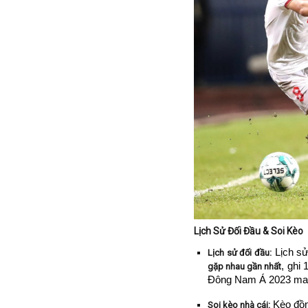
Colombia
Costa Rica
Croatia
Ecuador
Estonia
Georgia
Gibralta
Honduras
Hungary
Hy Lạp
Hà Lan
Lịch Sử Đối Đầu & Soi Kèo
Hàn Quốc
Lịch sử
Lịch sử đối đầu:
Hồng Kông
, ghi 
gặp nhau gần nhất
Iceland
Đông Nam Á 2023 mang l
Indonesia
Kèo đồn
Soi kèo nhà cái: