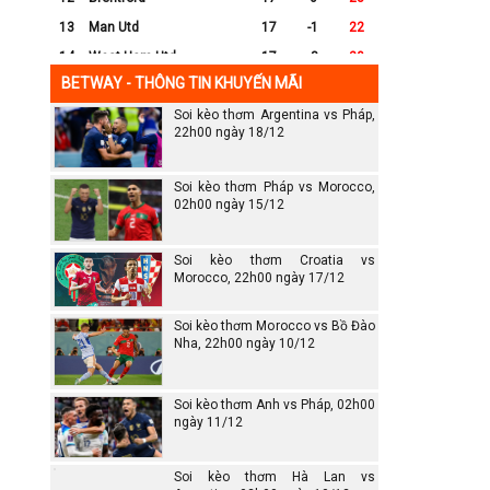
13
Man Utd
17
-1
22
14
West Ham Utd
17
-8
20
BETWAY - THÔNG TIN KHUYẾN MÃI
15
Everton
17
-7
17
Soi kèo thơm Argentina vs Pháp,
16
Crystal Palace
17
-8
16
22h00 ngày 18/12
17
Leicester City
17
-16
14
18
Ipswich
17
-16
12
Soi kèo thơm Pháp vs Morocco,
19
Wolves
17
-13
12
02h00 ngày 15/12
20
Southampton
17
-25
6
Soi kèo thơm Croatia vs
Morocco, 22h00 ngày 17/12
Soi kèo thơm Morocco vs Bồ Đào
Nha, 22h00 ngày 10/12
Soi kèo thơm Anh vs Pháp, 02h00
ngày 11/12
Soi kèo thơm Hà Lan vs