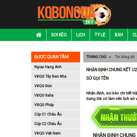
SOI KÈO
LỊCH
TỶ LỆ
BXH
C
ĐƯỢC QUAN TÂM
TRANG CHỦ
Tin bóng đá
Ngoại Hạng Anh
NHẬN ĐỊNH CHUNG KẾT U23
VĐQG Tây Ban Nha
SỬ GỌI TÊN
VĐQG Đức
Nhận định, soi kèo chi tiết 
VĐQG Italia
Sang Sik có làm nên lịch sử 
VĐQG Pháp
Cúp C1 Châu Âu
Cúp C2 Châu Âu
VĐQG Việt Nam
NHẬN ĐỊNH CHUNG K