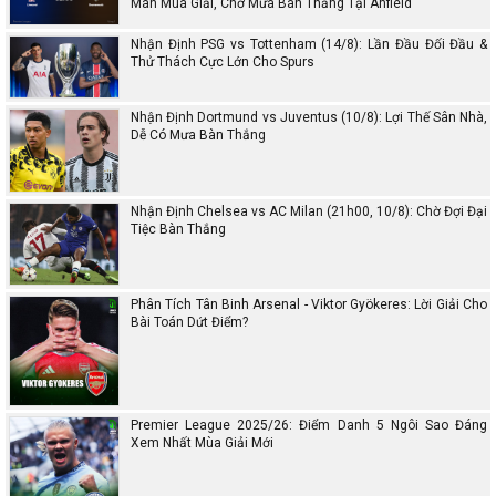
Màn Mùa Giải, Chờ Mưa Bàn Thắng Tại Anfield
Nhận Định PSG vs Tottenham (14/8): Lần Đầu Đối Đầu &
Thử Thách Cực Lớn Cho Spurs
Nhận Định Dortmund vs Juventus (10/8): Lợi Thế Sân Nhà,
Dễ Có Mưa Bàn Thắng
Nhận Định Chelsea vs AC Milan (21h00, 10/8): Chờ Đợi Đại
Tiệc Bàn Thắng
Phân Tích Tân Binh Arsenal - Viktor Gyökeres: Lời Giải Cho
Bài Toán Dứt Điểm?
Premier League 2025/26: Điểm Danh 5 Ngôi Sao Đáng
Xem Nhất Mùa Giải Mới