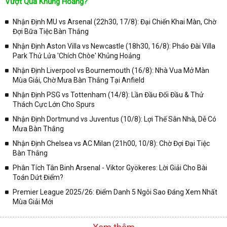
Vượt Qua Khủng Hoảng?
Nhận Định MU vs Arsenal (22h30, 17/8): Đại Chiến Khai Màn, Chờ
Đợi Bữa Tiệc Bàn Thắng
Nhận Định Aston Villa vs Newcastle (18h30, 16/8): Pháo Đài Villa
Park Thử Lửa 'Chích Chòe' Khủng Hoảng
Nhận Định Liverpool vs Bournemouth (16/8): Nhà Vua Mở Màn
Mùa Giải, Chờ Mưa Bàn Thắng Tại Anfield
Nhận Định PSG vs Tottenham (14/8): Lần Đầu Đối Đầu & Thử
Thách Cực Lớn Cho Spurs
Nhận Định Dortmund vs Juventus (10/8): Lợi Thế Sân Nhà, Dễ Có
Mưa Bàn Thắng
Nhận Định Chelsea vs AC Milan (21h00, 10/8): Chờ Đợi Đại Tiệc
Bàn Thắng
Phân Tích Tân Binh Arsenal - Viktor Gyökeres: Lời Giải Cho Bài
Toán Dứt Điểm?
Premier League 2025/26: Điểm Danh 5 Ngôi Sao Đáng Xem Nhất
Mùa Giải Mới