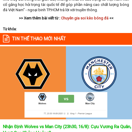
cố gắng học hỏi trọng tài quốc tế để góp phần nâng cao chất lượng bóng
đá Việt Nam" - ngoại binh TP.HCM trả lời với truyền thông.
>> Xem thêm bài viết từ :
Chuyên gia soi kèo bóng đá
<<
Từ khóa:
TIN THỂ THAO MỚI NHẤT
Nhận Định Wolves vs Man City (23h30, 16/8): Cựu Vương Ra Quân,