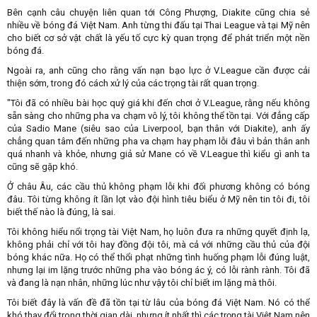
Bên cạnh câu chuyện liên quan tới Công Phượng, Diakite cũng chia sẻ
nhiều về bóng đá Việt Nam. Anh từng thi đấu tại Thai League và tại Mỹ nên
cho biết cơ sở vật chất là yếu tố cực kỳ quan trọng để phát triển một nền
bóng đá.
Ngoài ra, anh cũng cho rằng vấn nạn bạo lực ở V.League cần được cải
thiện sớm, trong đó cách xử lý của các trọng tài rất quan trọng.
"Tôi đã có nhiều bài học quý giá khi đến chơi ở V.League, rằng nếu không
sẵn sàng cho những pha va chạm vô lý, tôi không thể tồn tại. Với đẳng cấp
của Sadio Mane (siêu sao của Liverpool, bạn thân với Diakite), anh ấy
chẳng quan tâm đến những pha va chạm hay phạm lỗi đâu vì bản thân anh
quá nhanh và khỏe, nhưng giả sử Mane có về V.League thì kiểu gì anh ta
cũng sẽ gặp khó.
Ở châu Âu, các cầu thủ không phạm lỗi khi đối phương không có bóng
đâu. Tôi từng không ít lần lọt vào đội hình tiêu biểu ở Mỹ nên tin tôi đi, tôi
biết thế nào là đúng, là sai.
Tôi không hiểu nổi trọng tài Việt Nam, họ luôn đưa ra những quyết định lạ,
không phải chỉ với tôi hay đồng đội tôi, mà cả với những cầu thủ của đội
bóng khác nữa. Họ có thể thổi phạt những tình huống phạm lỗi đúng luật,
nhưng lại im lặng trước những pha vào bóng ác ý, có lỗi rành rành. Tôi đã
và đang là nạn nhân, những lúc như vậy tôi chỉ biết im lặng mà thôi.
Tôi biết đây là vấn đề đã tồn tại từ lâu của bóng đá Việt Nam. Nó có thể
khó thay đổi trong thời gian dài, nhưng ít nhất thì các trọng tài Việt Nam nên