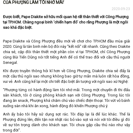
CỦA PHƯỢNG LÀM TÔI NHỚ MÃI’
2020-09-23
Được biết, Pape Diakite sở hữu mối quan hệ rất thân thiết với Công Phượng
tại TP.HCM. Chàng ngoại binh ‘chiến hạm đỏ’ cho rằng Phượng là một ngôi
sao khá đặc biệt.
Pape Diakite và Công Phượng đều mới về chơi cho TP.HCM đầu mùa giải
2020. Cùng là tân binh nên bộ đôi này "kết nối" rất nhanh. Cũng theo Diakite
chia sẻ, cặp đôi thân thiết một phần còn vì tại TP.HCM, chỉ Công Phượng
cùng Bùi Tiến Dũng nói tốt tiếng Anh để có thể trao đổi với cầu thủ người
Senegal.
Khi được truyền thông hỏi kĩ hơn về Công Phượng, Diakite chia sẻ đấy là
một cầu thủ ngôi sao nhưng không bao giờ tự mãn mà luôn rất hòa đồng,
vui vẻ. Anh cũng kể lại một chi tiết đặc biệt ấn tượng với ngôi sao xứ Nghệ:
"Phượng từng có hành động làm tôi nhớ mãi. Trong một chuyến đi thi đấu
sân khách, tôi ở cùng phòng khách sạn với Công Phượng. Trong lúc tôi
đang ăn snack, Phượng khá chăm chú vào chiếc điện thoại. Tôi vứt vỏ bánh
xuống sàn nhà khi ăn xong, hành động đó khiến Phượng chú ý.
Anh ấy bảo tôi hãy sử dụng sọt rác. Tôi đáp lại là để lúc khác. Thế là
Phượng đứng lên, đến tận nơi nhặt rác bỏ vào sọt và nói với tôi điều gì đó
về sự tôn trọng dành cho khách sạn. Tôi chưa gặp cầu thủ nào như vậy
trong đời".