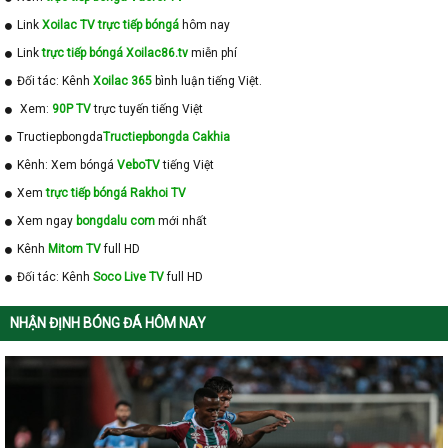
Link
Xoilac TV trực tiếp bóngá
hôm nay
Link
trực tiếp bóngá Xoilac86.tv
miễn phí
Đối tác: Kênh
Xoilac 365
bình luận tiếng Việt.
Xem:
90P TV
trực tuyến tiếng Việt
Tructiepbongda
Tructiepbongda Cakhia
Kênh: Xem bóngá
VeboTV
tiếng Việt
Xem
trực tiếp bóngá Rakhoi TV
Xem ngay
bongdalu com
mới nhất
Kênh
Mitom TV
full HD
Đối tác: Kênh
Soco Live TV
full HD
NHẬN ĐỊNH BÓNG ĐÁ HÔM NAY