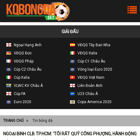
GIẢI ĐẤU
Ngoại Hạng Anh
VĐQG Tây Ban Nha
VĐQG Đức
VĐQG Italia
VĐQG Pháp
Cúp C1 Châu Âu
Cúp C2 Châu Âu
Vòng loại Euro 2020
Cúp Italia
VĐQG Việt Nam
VLWC KV Châu Á
Liên Đoàn Anh
Cúp FA
U23 Châu Á
Euro 2020
Copa America 2020
TRANG CHỦ
Tin bóng đá
NGOẠI BINH CLB TP.HCM: ‘TÔI RẤT QUÝ CÔNG PHƯỢNG, HÀNH ĐỘNG