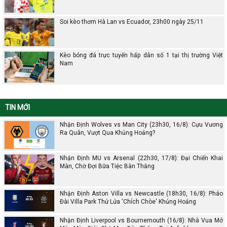
Soi kèo thơm Hà Lan vs Ecuador, 23h00 ngày 25/11
Kèo bóng đá trực tuyến hấp dẫn số 1 tại thị trường Việt
Nam
TIN MỚI
Nhận Định Wolves vs Man City (23h30, 16/8): Cựu Vương
Ra Quân, Vượt Qua Khủng Hoảng?
Nhận Định MU vs Arsenal (22h30, 17/8): Đại Chiến Khai
Màn, Chờ Đợi Bữa Tiệc Bàn Thắng
Nhận Định Aston Villa vs Newcastle (18h30, 16/8): Pháo
Đài Villa Park Thử Lửa 'Chích Chòe' Khủng Hoảng
Nhận Định Liverpool vs Bournemouth (16/8): Nhà Vua Mở