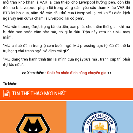
mỗi trận khó khăn là VAR lại can thiệp cho Liverpool hưởng pen, còn khi
đối thủ bị Liverpool phạm lỗi trong vòng cấm yêu cầu tham khảo VAR thì
BTC lại bỏ qua, năm đó các cầu thủ của Liverpool lại có khiếu diễn kịch
ngã vậy nên cứ va chạm là Liverpool lại có pen”.
“MU vẫn thường được trọng tài ưu tiên, ban phát cho thêm thời gian khi mà
bị dẫn bàn hoặc cầm hòa mà, có gì lạ đâu. Trận này xem như MU may
mắn”.
“MU chỉ có đánh trung lộ xem buồn ngủ. MU pressing cực tệ. Cứ đá thế là
trụ hạng chứ tranh ngôi vô địch cái gì?”.
“MU đang trên hành trình tìm lại mình của ngày xưa mà , tranh cup thì phải
đợi lâu nữa”.
>> Xem thêm :
Soi kèo nhận định cùng chuyên gia
<<
Từ khóa:
TIN THỂ THAO MỚI NHẤT