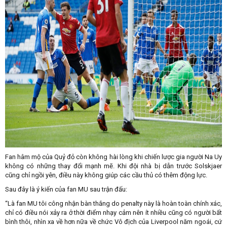
Fan hâm mộ của Quỷ đỏ còn không hài lòng khi chiến lược gia người Na Uy
không có những thay đổi mạnh mẽ. Khi đội nhà bị dẫn trước Solskjaer
cũng chỉ ngồi yên, điều này không giúp các cầu thủ có thêm động lực.
Sau đây là ý kiến của fan MU sau trận đấu:
“Là fan MU tôi công nhận bàn thắng do penalty này là hoàn toàn chính xác,
chỉ có điều nói xảy ra ở thời điểm nhạy cảm nên ít nhiều cũng có người bất
bình thôi, nhìn xa về hơn nữa về chức Vô địch của Liverpool năm ngoái, cứ