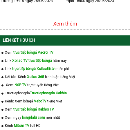
Dương 19h15 ngày 25/06/2023
Định 18h00 ngày 25/06/2023
Xem thêm
LIÊN KẾT HỮU ÍCH
Xem
trực tiếp bóngá Vaoroi TV
Link
Xoilac TV trực tiếp bóngá
hôm nay
Link
trực tiếp bóngá Xoilac86.tv
miễn phí
Đối tác: Kênh
Xoilac 365
bình luận tiếng Việt.
Xem:
90P TV
trực tuyến tiếng Việt
Tructiepbongda
Tructiepbongda Cakhia
Kênh: Xem bóngá
VeboTV
tiếng Việt
Xem
trực tiếp bóngá Rakhoi TV
Xem ngay
bongdalu com
mới nhất
Kênh
Mitom TV
full HD