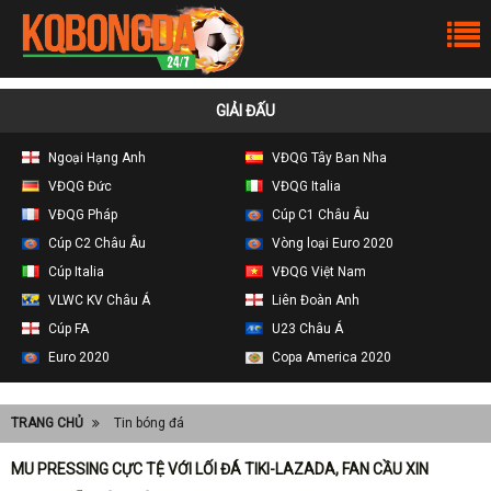
GIẢI ĐẤU
Ngoại Hạng Anh
VĐQG Tây Ban Nha
VĐQG Đức
VĐQG Italia
VĐQG Pháp
Cúp C1 Châu Âu
Cúp C2 Châu Âu
Vòng loại Euro 2020
Cúp Italia
VĐQG Việt Nam
VLWC KV Châu Á
Liên Đoàn Anh
Cúp FA
U23 Châu Á
Euro 2020
Copa America 2020
TRANG CHỦ
Tin bóng đá
MU PRESSING CỰC TỆ VỚI LỐI ĐÁ TIKI-LAZADA, FAN CẦU XIN