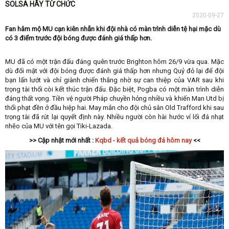
SOLSA HÃY TỪ CHỨC
2020-09-27
Fan hâm mộ MU cạn kiên nhẫn khi đội nhà có màn trình diễn tệ hại mặc dù
có 3 điểm trước đội bóng được đánh giá thấp hơn.
MU đã có một trận đấu đáng quên trước Brighton hôm 26/9 vừa qua. Mặc
dù đối mặt với đội bóng được đánh giá thấp hơn nhưng Quỷ đỏ lại để đội
bạn lấn lướt và chỉ giành chiến thắng nhờ sự can thiệp của VAR sau khi
trọng tài thổi còi kết thúc trận đấu. Đặc biệt, Pogba có một màn trình diễn
đáng thất vọng. Tiền vệ người Pháp chuyền hỏng nhiều và khiến Man Utd bị
thổi phạt đền ở đầu hiệp hai. May mắn cho đội chủ sân Old Trafford khi sau
trọng tài đã rút lại quyết định này. Nhiều người còn hài hước ví lối đá nhạt
nhẽo của MU với tên gọi Tiki-Lazada.
>> Cập nhật mới nhất :
Kqbd - kết quả bóng đá hôm nay
<<