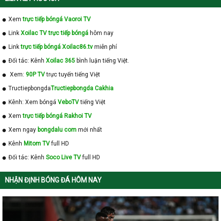
Xem
trực tiếp bóngá Vaoroi TV
Link
Xoilac TV trực tiếp bóngá
hôm nay
Link
trực tiếp bóngá Xoilac86.tv
miễn phí
Đối tác: Kênh
Xoilac 365
bình luận tiếng Việt.
Xem:
90P TV
trực tuyến tiếng Việt
Tructiepbongda
Tructiepbongda Cakhia
Kênh: Xem bóngá
VeboTV
tiếng Việt
Xem
trực tiếp bóngá Rakhoi TV
Xem ngay
bongdalu com
mới nhất
Kênh
Mitom TV
full HD
Đối tác: Kênh
Soco Live TV
full HD
NHẬN ĐỊNH BÓNG ĐÁ HÔM NAY