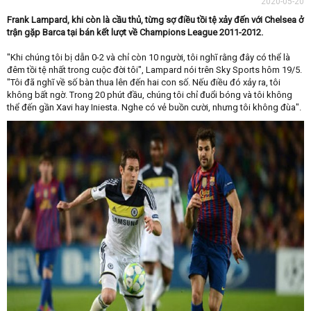
2020-05-20
Frank Lampard, khi còn là cầu thủ, từng sợ điều tồi tệ xảy đến với Chelsea ở
trận gặp Barca tại bán kết lượt về Champions League 2011-2012.
"Khi chúng tôi bị dẫn 0-2 và chỉ còn 10 người, tôi nghĩ rằng đây có thể là
đêm tồi tệ nhất trong cuộc đời tôi", Lampard nói trên Sky Sports hôm 19/5.
"Tôi đã nghĩ về số bàn thua lên đến hai con số. Nếu điều đó xảy ra, tôi
không bất ngờ. Trong 20 phút đầu, chúng tôi chỉ đuổi bóng và tôi không
thể đến gần Xavi hay Iniesta. Nghe có vẻ buồn cười, nhưng tôi không đùa".