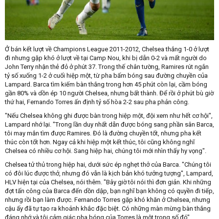
Ở bán kết lượt về Champions League 2011-2012, Chelsea thắng 1-0 ở lượt
đi nhưng gặp khó ở lượt về tại Camp Nou, khi bị dẫn 0-2 và mất người do
John Terry nhận thẻ đỏ ở phút 37. Trong thế chân tường, Ramires rút ngắn
tỷ số xuống 1-2 ở cuối hiệp một, từ pha bấm bóng sau đường chuyền của
Lampard. Barca tìm kiếm bàn thắng trong hơn 45 phút còn lại, cầm bóng
gần 80% và dồn ép 10 người Chelsea, nhưng bất thành. Để rồi ở phút bù giờ
thứ hai, Fernando Torres ấn định tỷ số hòa 2-2 sau pha phản công.
"Nếu Chelsea không ghi được bàn trong hiệp một, đội xem như hết cơ hội",
Lampard nhớ lại. "Trong lần duy nhất dẫn được bóng sang phần sân Barca,
tôi may mắn tìm được Ramires. Đó là đường chuyền tốt, nhưng pha kết
thúc còn tốt hơn. Ngay cả khi hiệp một kết thúc, tôi cũng không nghĩ
Chelsea có nhiều cơ hội. Sang hiệp hai, chúng tôi mới nhìn thấy hy vọng".
Chelsea tử thủ trong hiệp hai, dưới sức ép nghẹt thở của Barca. "Chúng tôi
có đôi lúc được thở, nhưng đó vẫn là kịch bản khó tưởng tượng", Lampard,
HLV hiện tại của Chelsea, nói thêm. "Bây giờ tôi nói thì đơn giản. Khi những
đợt tấn công của Barca đến dồn dập, bạn nghĩ bạn không có quyền đi tiếp,
nhưng rồi bạn làm được. Fernando Torres gặp khó khăn ở Chelsea, nhưng
cậu ấy đã tự tạo ra khoảnh khắc đặc biệt. Có những màn mừng bàn thắng
đáng nhớ và tôi cảm giác pha bóng của Torres là một trong số đó".