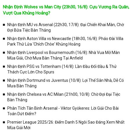
Nhận Định Wolves vs Man City (23h30, 16/8): Cựu Vương Ra Quân,
Vượt Qua Khủng Hoảng?
Nhận Định MU vs Arsenal (22h30, 17/8): Đại Chiến Khai Màn, Chờ
Đợi Bữa Tiệc Bàn Thắng
Nhận Định Aston Villa vs Newcastle (18h30, 16/8): Pháo Đài Villa
Park Thử Lửa 'Chích Chòe' Khủng Hoảng
Nhận Định Liverpool vs Bournemouth (16/8): Nhà Vua Mở Màn
Mùa Giải, Chờ Mưa Bàn Thắng Tại Anfield
Nhận Định PSG vs Tottenham (14/8): Lần Đầu Đối Đầu & Thử
Thách Cực Lớn Cho Spurs
Nhận Định Dortmund vs Juventus (10/8): Lợi Thế Sân Nhà, Dễ Có
Mưa Bàn Thắng
Nhận Định Chelsea vs AC Milan (21h00, 10/8): Chờ Đợi Đại Tiệc
Bàn Thắng
Phân Tích Tân Binh Arsenal - Viktor Gyökeres: Lời Giải Cho Bài
Toán Dứt Điểm?
Premier League 2025/26: Điểm Danh 5 Ngôi Sao Đáng Xem Nhất
Mùa Giải Mới