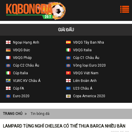
GIẢI ĐẤU
Ngoại Hạng Anh
VĐQG Tây Ban Nha
VĐQG Đức
VĐQG Italia
VĐQG Pháp
Cúp C1 Châu Âu
Cúp C2 Châu Âu
Vòng loại Euro 2020
Cúp Italia
VĐQG Việt Nam
VLWC KV Châu Á
Liên Đoàn Anh
Cúp FA
U23 Châu Á
Euro 2020
Copa America 2020
TRANG CHỦ
Tin bóng đá
LAMPARD TỪNG NGHĨ CHELSEA CÓ THỂ THUA BARCA NHIỀU BÀN