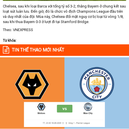
Chelsea, sau khi loại Barca với tổng tỷ số 3-2, thắng Bayern ở chung kết sau
loạt sút luân lưu. Đến giờ, đó là chức vô địch Champions League đầu tiên
và duy nhất của đội. Mùa này, Chelsea đối mặt nguy cơ bị loại từ vòng 1/8,
sau khi thua Bayern 0-3 ở lượt đi tại Stamford Bridge.
Theo: VNEXPRESS
Từ khóa:
TIN THỂ THAO MỚI NHẤT