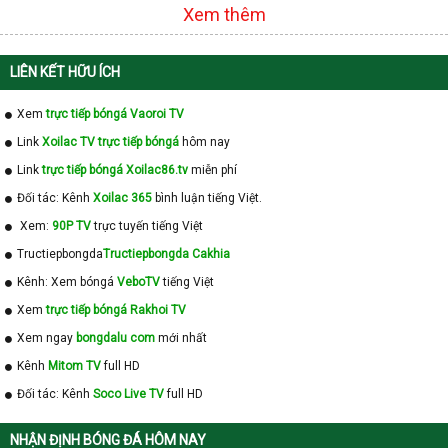
Xem thêm
LIÊN KẾT HỮU ÍCH
Xem
trực tiếp bóngá Vaoroi TV
Link
Xoilac TV trực tiếp bóngá
hôm nay
Link
trực tiếp bóngá Xoilac86.tv
miễn phí
Đối tác: Kênh
Xoilac 365
bình luận tiếng Việt.
Xem:
90P TV
trực tuyến tiếng Việt
Tructiepbongda
Tructiepbongda Cakhia
Kênh: Xem bóngá
VeboTV
tiếng Việt
Xem
trực tiếp bóngá Rakhoi TV
Xem ngay
bongdalu com
mới nhất
Kênh
Mitom TV
full HD
Đối tác: Kênh
Soco Live TV
full HD
NHẬN ĐỊNH BÓNG ĐÁ HÔM NAY