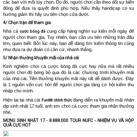
các bạn với mỗi tùy chọn. Do đó, người chơi cần theo dõi sự biến
động để đưa ra quyết định phù hợp. Nếu thấy handicap có xu
hướng giảm thì hãy ưu tiên chọn cửa dưới.
4/ Chọn trận để tham gia
Nhà cá
cung cấp hàng nghìn sự kiện mỗi ngày để
cược bóng đá
người chơi tham gia. Tuy nhiên, bạn cần ưu tiên những trận đấu
lớn, quen biết. Bởi lúc này, bạn dễ dàng tìm kiếm thông tin cũng
như đưa ra dự đoán có căn cứ, nhanh thắng.
5/ Nhận thưởng khuyến mãi của nhà cái
Kinh nghiệm chơi cá cược bóng đá cực hay nữa mà rất nhiều
người chơi độ bóng bỏ qua đó là các chương trình khuyến mãi
của nhà cái. Tiền thưởng khuyến mãi này rất dễ dành được. Đây
là 1 nguồn vốn cực hời để người chơi gia tăng cơ hội kiếm thu
nhập cho mình.
Hiện tại tại nhà cái
đang diễn ra khuyến mãi nhân
Fun88 chính thức
dịp sinh nhật 17 tuổi, anh em chơi cá cược tham gia nhận thưởng
nhé.
MỪNG SINH NHẬT 17 - 8.888.000 TOUR NUFC - NHIỆM VỤ VÀ HỘP
QUÀ CỰC HOT