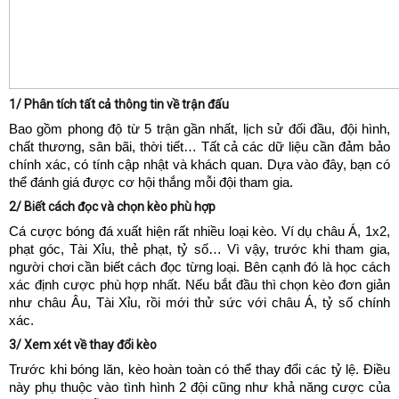
1/ Phân tích tất cả thông tin về trận đấu
Bao gồm phong độ từ 5 trận gần nhất, lịch sử đối đầu, đội hình,
chất thương, sân bãi, thời tiết… Tất cả các dữ liệu cần đảm bảo
chính xác, có tính cập nhật và khách quan. Dựa vào đây, bạn có
thể đánh giá được cơ hội thắng mỗi đội tham gia.
2/ Biết cách đọc và chọn kèo phù hợp
Cá cược bóng đá xuất hiện rất nhiều loại kèo. Ví dụ châu Á, 1x2,
phạt góc, Tài Xỉu, thẻ phạt, tỷ số… Vì vậy, trước khi tham gia,
người chơi cần biết cách đọc từng loại. Bên cạnh đó là học cách
xác định cược phù hợp nhất. Nếu bắt đầu thì chọn kèo đơn giản
như châu Âu, Tài Xỉu, rồi mới thử sức với châu Á, tỷ số chính
xác.
3/ Xem xét về thay đổi kèo
Trước khi bóng lăn, kèo hoàn toàn có thể thay đổi các tỷ lệ. Điều
này phụ thuộc vào tình hình 2 đội cũng như khả năng cược của