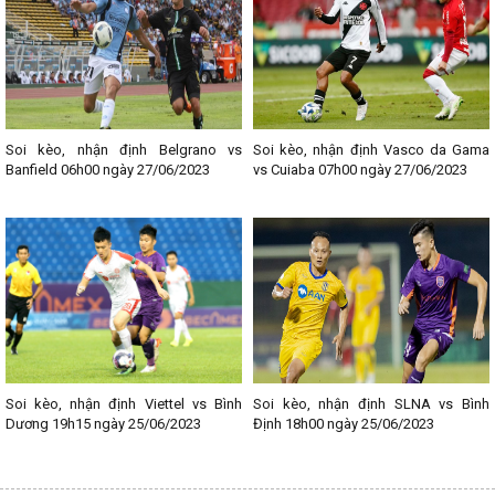
Soi kèo, nhận định Belgrano vs
Soi kèo, nhận định Vasco da Gama
Banfield 06h00 ngày 27/06/2023
vs Cuiaba 07h00 ngày 27/06/2023
Soi kèo, nhận định Viettel vs Bình
Soi kèo, nhận định SLNA vs Bình
Dương 19h15 ngày 25/06/2023
Định 18h00 ngày 25/06/2023