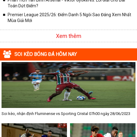
Phân Tích Tân Binh Arsenal - Viktor Gyökeres: Lời Giải Cho Bài
Toán Dứt Điểm?
Premier League 2025/26: Điểm Danh 5 Ngôi Sao Đáng Xem Nhất
Mùa Giải Mới
Xem thêm
SOI KÈO BÓNG ĐÁ HÔM NAY
Soi kèo, nhận định Fluminense vs Sporting Cristal 07h00 ngày 28/06/2023