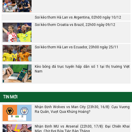
Soi kèo thơm Hà Lan vs Argentina, 02h00 ngày 10/12
Soi kèo thơm Croatia vs Brazil, 22h00 ngày 09/12
Soi kèo thơm Hà Lan vs Ecuador, 23h00 ngày 25/11
Kèo bóng đá trực tuyến hấp dẫn số 1 tại thị trường Việt
Nam
TIN MỚI
Nhận Định Wolves vs Man City (23h30, 16/8): Cựu Vương
Ra Quân, Vượt Qua Khủng Hoảng?
Nhận Định MU vs Arsenal (22h30, 17/8): Đại Chiến Khai
Màn, Chờ Đợi Bữa Tiệc Bàn Thắng