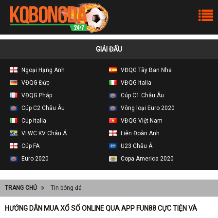
GIẢI ĐẤU
Ngoại Hạng Anh
VĐQG Tây Ban Nha
VĐQG Đức
VĐQG Italia
VĐQG Pháp
Cúp C1 Châu Âu
Cúp C2 Châu Âu
Vòng loại Euro 2020
Cúp Italia
VĐQG Việt Nam
VLWC KV Châu Á
Liên Đoàn Anh
Cúp FA
U23 Châu Á
Euro 2020
Copa America 2020
TRANG CHỦ
Tin bóng đá
HƯỚNG DẪN MUA XỔ SỐ ONLINE QUA APP FUN88 CỰC TIỆN VÀ