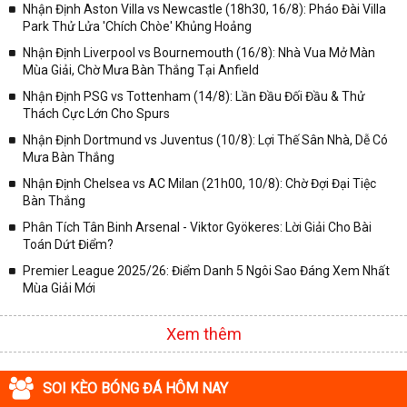
Nhận Định Aston Villa vs Newcastle (18h30, 16/8): Pháo Đài Villa
Park Thử Lửa 'Chích Chòe' Khủng Hoảng
Nhận Định Liverpool vs Bournemouth (16/8): Nhà Vua Mở Màn
Mùa Giải, Chờ Mưa Bàn Thắng Tại Anfield
Nhận Định PSG vs Tottenham (14/8): Lần Đầu Đối Đầu & Thử
Thách Cực Lớn Cho Spurs
Nhận Định Dortmund vs Juventus (10/8): Lợi Thế Sân Nhà, Dễ Có
Mưa Bàn Thắng
Nhận Định Chelsea vs AC Milan (21h00, 10/8): Chờ Đợi Đại Tiệc
Bàn Thắng
Phân Tích Tân Binh Arsenal - Viktor Gyökeres: Lời Giải Cho Bài
Toán Dứt Điểm?
Premier League 2025/26: Điểm Danh 5 Ngôi Sao Đáng Xem Nhất
Mùa Giải Mới
Xem thêm
SOI KÈO BÓNG ĐÁ HÔM NAY