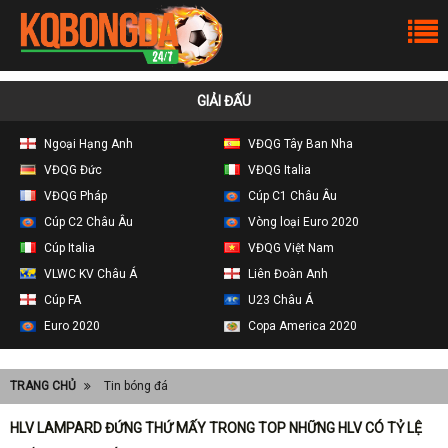
GIẢI ĐẤU
Ngoại Hạng Anh
VĐQG Tây Ban Nha
VĐQG Đức
VĐQG Italia
VĐQG Pháp
Cúp C1 Châu Âu
Cúp C2 Châu Âu
Vòng loại Euro 2020
Cúp Italia
VĐQG Việt Nam
VLWC KV Châu Á
Liên Đoàn Anh
Cúp FA
U23 Châu Á
Euro 2020
Copa America 2020
TRANG CHỦ
Tin bóng đá
HLV LAMPARD ĐỨNG THỨ MẤY TRONG TOP NHỮNG HLV CÓ TỶ LỆ