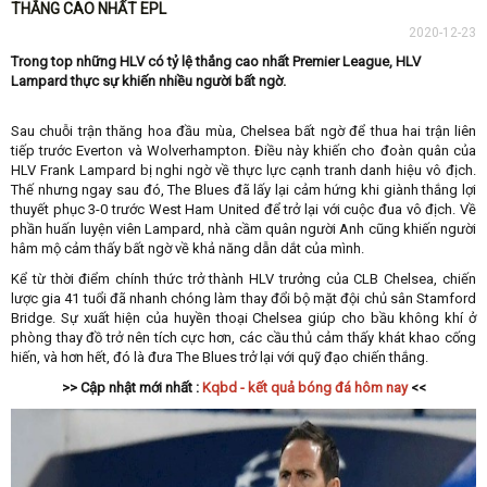
THẮNG CAO NHẤT EPL
2020-12-23
Trong top những HLV có tỷ lệ thắng cao nhất Premier League, HLV
Lampard thực sự khiến nhiều người bất ngờ.
Sau chuỗi trận thăng hoa đầu mùa, Chelsea bất ngờ để thua hai trận liên
tiếp trước Everton và Wolverhampton. Điều này khiến cho đoàn quân của
HLV Frank Lampard bị nghi ngờ về thực lực cạnh tranh danh hiệu vô địch.
Thế nhưng ngay sau đó, The Blues đã lấy lại cảm hứng khi giành thắng lợi
thuyết phục 3-0 trước West Ham United để trở lại với cuộc đua vô địch. Về
phần huấn luyện viên Lampard, nhà cầm quân người Anh cũng khiến người
hâm mộ cảm thấy bất ngờ về khả năng dẫn dắt của mình.
Kể từ thời điểm chính thức trở thành HLV trưởng của CLB Chelsea, chiến
lược gia 41 tuổi đã nhanh chóng làm thay đổi bộ mặt đội chủ sân Stamford
Bridge. Sự xuất hiện của huyền thoại Chelsea giúp cho bầu không khí ở
phòng thay đồ trở nên tích cực hơn, các cầu thủ cảm thấy khát khao cống
hiến, và hơn hết, đó là đưa The Blues trở lại với quỹ đạo chiến thắng.
>> Cập nhật mới nhất :
Kqbd - kết quả bóng đá hôm nay
<<