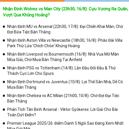
Nhận Định Wolves vs Man City (23h30, 16/8): Cựu Vương Ra Quân,
Vượt Qua Khủng Hoảng?
Nhận Định MU vs Arsenal (22h30, 17/8): Đại Chiến Khai Màn, Chờ
Đợi Bữa Tiệc Bàn Thắng
Nhận Định Aston Villa vs Newcastle (18h30, 16/8): Pháo Đài Villa
Park Thử Lửa 'Chích Chòe' Khủng Hoảng
Nhận Định Liverpool vs Bournemouth (16/8): Nhà Vua Mở Màn
Mùa Giải, Chờ Mưa Bàn Thắng Tại Anfield
Nhận Định PSG vs Tottenham (14/8): Lần Đầu Đối Đầu & Thử
Thách Cực Lớn Cho Spurs
Nhận Định Dortmund vs Juventus (10/8): Lợi Thế Sân Nhà, Dễ Có
Mưa Bàn Thắng
Nhận Định Chelsea vs AC Milan (21h00, 10/8): Chờ Đợi Đại Tiệc
Bàn Thắng
Phân Tích Tân Binh Arsenal - Viktor Gyökeres: Lời Giải Cho Bài
Toán Dứt Điểm?
Premier League 2025/26: Điểm Danh 5 Ngôi Sao Đáng Xem Nhất
Mùa Giải Mới