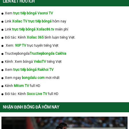
LIÊN KẾT HỮU ÍCH
Xem
trực tiếp bóngá Vaoroi TV
Link
Xoilac TV trực tiếp bóngá
hôm nay
Link
trực tiếp bóngá Xoilac86.tv
miễn phí
Đối tác: Kênh
Xoilac 365
bình luận tiếng Việt.
Xem:
90P TV
trực tuyến tiếng Việt
Tructiepbongda
Tructiepbongda Cakhia
Kênh: Xem bóngá
VeboTV
tiếng Việt
Xem
trực tiếp bóngá Rakhoi TV
Xem ngay
bongdalu com
mới nhất
Kênh
Mitom TV
full HD
Đối tác: Kênh
Soco Live TV
full HD
NHẬN ĐỊNH BÓNG ĐÁ HÔM NAY