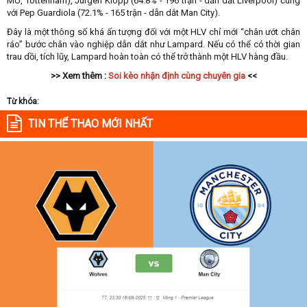
MU, Tottenham), Jurgen Klopp (64.8% - 196 trận - dẫn dắt Liverpool) cùng
với Pep Guardiola (72.1% - 165 trận - dẫn dắt Man City).
Đây là một thông số khá ấn tượng đối với một HLV chỉ mới “chân ướt chân
ráo” bước chân vào nghiệp dẫn dắt như Lampard. Nếu có thể có thời gian
trau dồi, tích lũy, Lampard hoàn toàn có thể trở thành một HLV hàng đầu.
>> Xem thêm :
Soi kèo nhận định cùng chuyên gia
<<
Từ khóa:
TIN THỂ THAO MỚI NHẤT