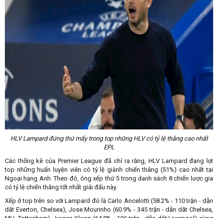
HLV Lampard đứng thứ mấy trong top những HLV có tỷ lệ thắng cao nhất
EPL
Các thống kê của Premier League đã chỉ ra rằng, HLV Lampard đang lọt
top những huấn luyện viên có tỷ lệ giành chiến thắng (51%) cao nhất tại
Ngoại hạng Anh. Theo đó, ông xếp thứ 5 trong danh sách 8 chiến lược gia
có tỷ lệ chiến thắng tốt nhất giải đấu này.
Xếp ở top trên so với Lampard đó là Carlo Ancelotti (58.2% - 110 trận - dẫn
dắt Everton, Chelsea), Jose Mourinho (60.9% - 345 trận - dẫn dắt Chelsea,