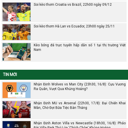
Soi kèo thơm Croatia vs Brazil, 22h00 ngày 09/12
Soi kèo thơm Hà Lan vs Ecuador, 23h00 ngày 25/11
Kèo bóng đá trực tuyến hấp dẫn số 1 tại thị trường Việt
Nam
TIN MỚI
Nhận Định Wolves vs Man City (23h30, 16/8): Cựu Vương
Ra Quân, Vượt Qua Khủng Hoảng?
Nhận Định MU vs Arsenal (22h30, 17/8): Đại Chiến Khai
Màn, Chờ Đợi Bữa Tiệc Bàn Thắng
Nhận Định Aston Villa vs Newcastle (18h30, 16/8): Pháo
Đài Villa Park Thử Lửa 'Chích Chòe' Khủng Hoảng