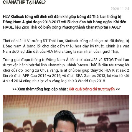
CHANATHIP TẠI HAGL?
2020-11-24
HLV Kiatisak từng nổi đình nổi đám khi giúp bóng đá Thái Lan thống trị
Đông Nam Á giai đoạn 2013-2017 với lối chơi đan bật bóng ngắn. Khi đến
HAGL, liệu Zico Thái có biến Công Phượng thành Chanathip tại HAGL?
Thời còn là HLV trưởng ĐT Thái Lan, Kiatisak cùng các học trò đã thống trị
Đông Nam Á bằng lối chơi dệt gấm thêu hoa đầy kỹ thuật. Chính ĐT Việt
Nam dưới sự dẫn dắt của HLV Miura từng là nạn nhân của người Thái.
Trong giai đoạn thống trị Đông Nam Á, lối chơi của U23 và ĐTQG Thái Lan
được vận hành bởi thủ lĩnh Chanathip. Chính ‘Messi Thái’ là đầu tàu trong lối
chơi của đội bóng xứ Chùa vàng, là át chủ bài giúp thầy trò HLV Kiatisak 2
lần vô địch AFF Cup 2014 và 2016, vô địch SEA Games 2013, lọt vào tứ kết
Asiad 2014 cũng như lọt vào vòng loại thứ 3 World Cup 2018.
>> Xem thêm tổng hợp cập nhật :
Kết quả bóng đá trực tuyến
<<