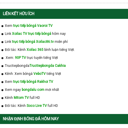
LIÊN KẾT HỮU ÍCH
Xem
trực tiếp bóngá Vaoroi TV
Link
Xoilac TV trực tiếp bóngá
hôm nay
Link
trực tiếp bóngá Xoilac86.tv
miễn phí
Đối tác: Kênh
Xoilac 365
bình luận tiếng Việt.
Xem:
90P TV
trực tuyến tiếng Việt
Tructiepbongda
Tructiepbongda Cakhia
Kênh: Xem bóngá
VeboTV
tiếng Việt
Xem
trực tiếp bóngá Rakhoi TV
Xem ngay
bongdalu com
mới nhất
Kênh
Mitom TV
full HD
Đối tác: Kênh
Soco Live TV
full HD
NHẬN ĐỊNH BÓNG ĐÁ HÔM NAY