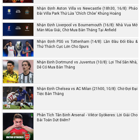
Nhận Định Aston Villa vs Newcastle (18h30, 16/8): Pháo
Đài Villa Park Thử Lửa 'Chích Chòe' Khủng Hoảng
Nhận Định Liverpool vs Bournemouth (16/8): Nhà Vua Mở
Màn Mùa Giải, Chờ Mưa Bàn Thắng Tại Anfield
Nhận Định PSG vs Tottenham (14/8): Lần Đầu Đối Đầu &
Thử Thách Cực Lớn Cho Spurs
Nhận Định Dortmund vs Juventus (10/8): Lợi Thế Sân Nhà,
Dễ Có Mưa Bàn Thắng
Nhận Định Chelsea vs AC Milan (21h00, 10/8): Chờ Đợi Đại
Tiệc Bàn Thắng
Phân Tích Tân Binh Arsenal - Viktor Gyökeres: Lời Giải Cho
Bài Toán Dứt Điểm?