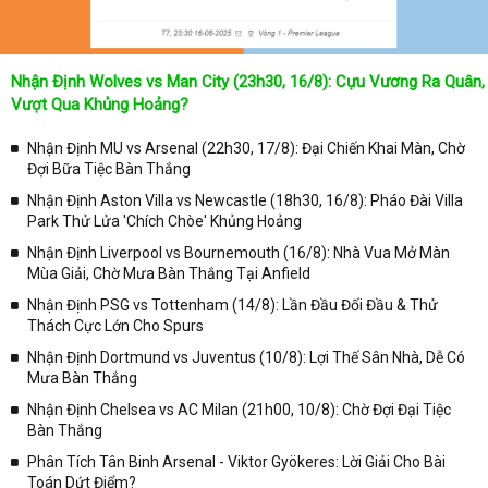
Nhận Định Wolves vs Man City (23h30, 16/8): Cựu Vương Ra Quân,
Vượt Qua Khủng Hoảng?
Nhận Định MU vs Arsenal (22h30, 17/8): Đại Chiến Khai Màn, Chờ
Đợi Bữa Tiệc Bàn Thắng
Nhận Định Aston Villa vs Newcastle (18h30, 16/8): Pháo Đài Villa
Park Thử Lửa 'Chích Chòe' Khủng Hoảng
Nhận Định Liverpool vs Bournemouth (16/8): Nhà Vua Mở Màn
Mùa Giải, Chờ Mưa Bàn Thắng Tại Anfield
Nhận Định PSG vs Tottenham (14/8): Lần Đầu Đối Đầu & Thử
Thách Cực Lớn Cho Spurs
Nhận Định Dortmund vs Juventus (10/8): Lợi Thế Sân Nhà, Dễ Có
Mưa Bàn Thắng
Nhận Định Chelsea vs AC Milan (21h00, 10/8): Chờ Đợi Đại Tiệc
Bàn Thắng
Phân Tích Tân Binh Arsenal - Viktor Gyökeres: Lời Giải Cho Bài
Toán Dứt Điểm?