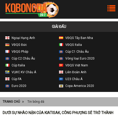
GIẢI ĐẤU
Ngoại Hạng Anh
VĐQG Tây Ban Nha
VĐQG Đức
VĐQG Italia
VĐQG Pháp
Cúp C1 Châu Âu
Cúp C2 Châu Âu
Vòng loại Euro 2020
Cúp Italia
VĐQG Việt Nam
VLWC KV Châu Á
Liên Đoàn Anh
Cúp FA
U23 Châu Á
Euro 2020
Copa America 2020
TRANG CHỦ
Tin bóng đá
DƯỚI SỰ NHÀO NẶN CỦA KIATISAK, CÔNG PHƯỢNG SẼ TRỞ THÀNH