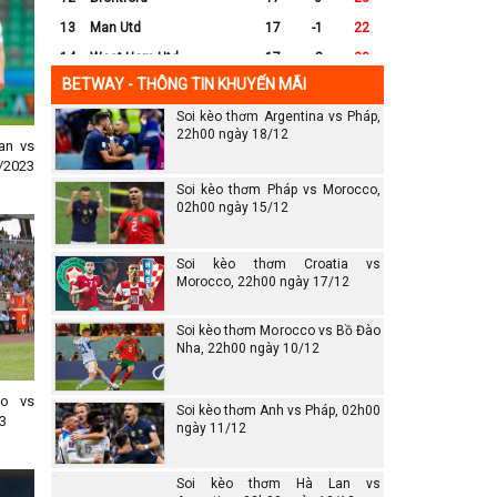
13
Man Utd
17
-1
22
14
West Ham Utd
17
-8
20
BETWAY - THÔNG TIN KHUYẾN MÃI
15
Everton
17
-7
17
Soi kèo thơm Argentina vs Pháp,
16
Crystal Palace
17
-8
16
22h00 ngày 18/12
an vs
17
Leicester City
17
-16
14
/2023
18
Ipswich
17
-16
12
Soi kèo thơm Pháp vs Morocco,
19
Wolves
17
-13
12
02h00 ngày 15/12
20
Southampton
17
-25
6
Soi kèo thơm Croatia vs
Morocco, 22h00 ngày 17/12
Soi kèo thơm Morocco vs Bồ Đào
Nha, 22h00 ngày 10/12
no vs
Soi kèo thơm Anh vs Pháp, 02h00
3
ngày 11/12
Soi kèo thơm Hà Lan vs