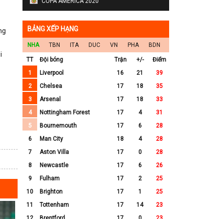
COPA AMERICA 2020
BẢNG XẾP HẠNG
ng
NHA
TBN
ITA
DUC
VN
PHA
BDN
i
TT
Đội bóng
Trận
+/-
Điểm
1
Liverpool
16
21
39
2
Chelsea
17
18
35
3
Arsenal
17
18
33
4
Nottingham Forest
17
4
31
5
Bournemouth
17
6
28
6
Man City
18
4
28
7
Aston Villa
17
0
28
8
Newcastle
17
6
26
9
Fulham
17
2
25
10
Brighton
17
1
25
11
Tottenham
17
14
23
12
Brentford
17
0
23