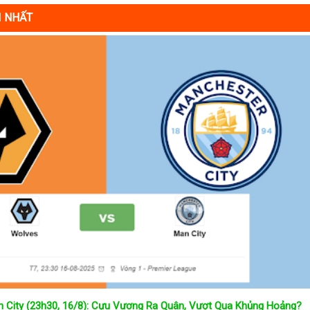
I NHẤT
 City (23h30, 16/8): Cựu Vương Ra Quân, Vượt Qua Khủng Hoảng?