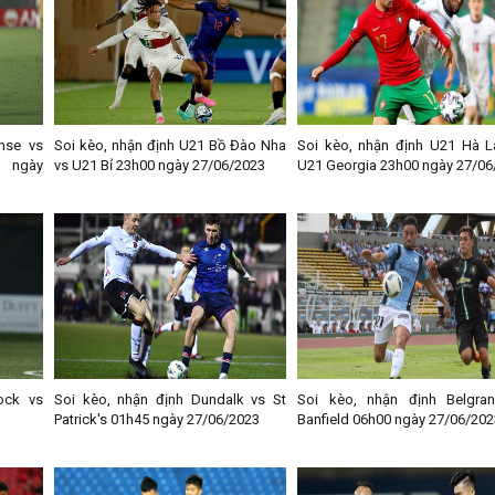
nse vs
Soi kèo, nhận định U21 Bồ Đào Nha
Soi kèo, nhận định U21 Hà L
0 ngày
vs U21 Bỉ 23h00 ngày 27/06/2023
U21 Georgia 23h00 ngày 27/06
ock vs
Soi kèo, nhận định Dundalk vs St
Soi kèo, nhận định Belgra
Patrick's 01h45 ngày 27/06/2023
Banfield 06h00 ngày 27/06/202