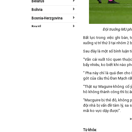
Belarus
Bolivia
Bosnia-Herzgovina
Brazil
Đội trưởng MU phạ
Bulgary
Bất lực trong việc ghi bàn
xuống vị trí thứ 3 tại nhóm 
Bắc Ireland
Sau đây là một số bình luận t
Bắc Mỹ
“Vẫn cái vuốt tóc quen thuộ
Bỉ
bấy nhiêu, ko biết khi nào ph
Bồ Đào Nha
“ Pha này chỉ là quá đen cho
Campuchia
gót của cầu thủ Đan Mạch rất 
“Thật sự Maguire không cố ý.
Canada
hô không thành công thì bị ă
Chi Lê
“Macguire bị thẻ đỏ, không ph
Châu Phi
đội nhà bị vấn đề tâm lý, sa
mãi ko vực dậy được”.
Châu Á
>
Châu Âu
Châu Úc
Từ khóa: