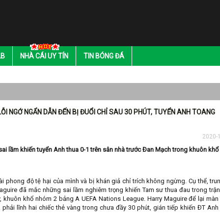
LB
NHÀ CÁI UY TÍN
TIN BÓNG ĐÁ
ỖI NGỚ NGẨN DẪN ĐẾN BỊ ĐUỔI CHỈ SAU 30 PHÚT, TUYỂN ANH TOANG
2020-
sai lầm khiến tuyển Anh thua 0-1 trên sân nhà trước Đan Mạch trong khuôn khổ
ài phong độ tệ hại của mình và bị khán giả chỉ trích không ngừng. Cụ thể, tru
 Maguire đã mắc những sai lầm nghiêm trọng khiến Tam sư thua đau trong trận
 khuôn khổ nhóm 2 bảng A UEFA Nations League. Harry Maguire để lại màn 
à phải lĩnh hai chiếc thẻ vàng trong chưa đầy 30 phút, gián tiếp khiến ĐT Anh