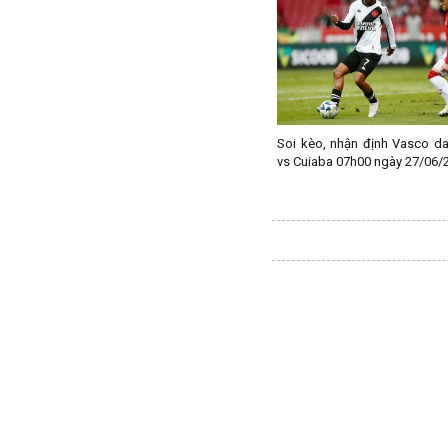
Paraguay
Peru
Pháp
Phần Lan
Qatar
Soi kèo, nhận định Vasco d
Quốc Tế
vs Cuiaba 07h00 ngày 27/06/
Rumany
San Marino
Scotland
Serbia
Singapore
Slovakia
Slovenia
Syria
Séc
Síp