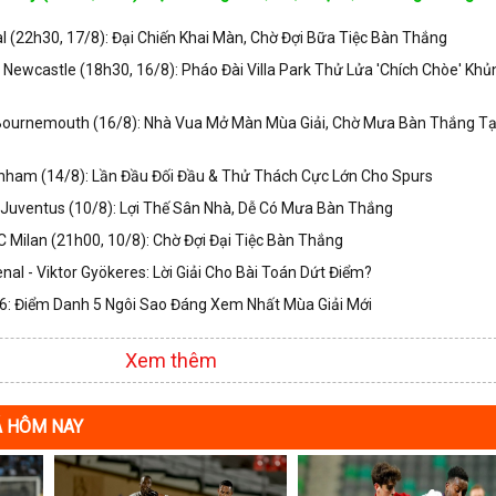
 (22h30, 17/8): Đại Chiến Khai Màn, Chờ Đợi Bữa Tiệc Bàn Thắng
s Newcastle (18h30, 16/8): Pháo Đài Villa Park Thử Lửa 'Chích Chòe' Khủ
 Bournemouth (16/8): Nhà Vua Mở Màn Mùa Giải, Chờ Mưa Bàn Thắng Tạ
nham (14/8): Lần Đầu Đối Đầu & Thử Thách Cực Lớn Cho Spurs
Juventus (10/8): Lợi Thế Sân Nhà, Dễ Có Mưa Bàn Thắng
 Milan (21h00, 10/8): Chờ Đợi Đại Tiệc Bàn Thắng
nal - Viktor Gyökeres: Lời Giải Cho Bài Toán Dứt Điểm?
: Điểm Danh 5 Ngôi Sao Đáng Xem Nhất Mùa Giải Mới
Xem thêm
Á HÔM NAY