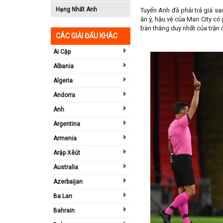
Hạng Nhất Anh
Tuyển Anh đã phải trả giá sa
ăn ý, hậu vệ của Man City có
bàn thắng duy nhất của trận
CÁC GIẢI ĐẤU KHÁC
Ai Cập
Albania
Algeria
Andorra
Anh
Argentina
Armenia
Arập Xêút
Australia
Azerbaijan
Ba Lan
Bahrain