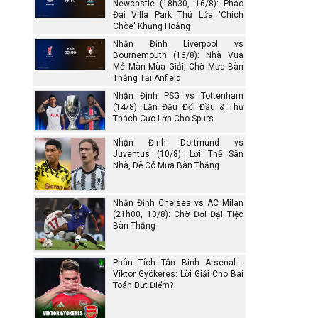
Newcastle (18h30, 16/8): Pháo
Đài Villa Park Thử Lửa 'Chích
Chòe' Khủng Hoảng
Nhận Định Liverpool vs
Bournemouth (16/8): Nhà Vua
Mở Màn Mùa Giải, Chờ Mưa Bàn
Thắng Tại Anfield
Nhận Định PSG vs Tottenham
(14/8): Lần Đầu Đối Đầu & Thử
Thách Cực Lớn Cho Spurs
Nhận Định Dortmund vs
Juventus (10/8): Lợi Thế Sân
Nhà, Dễ Có Mưa Bàn Thắng
Nhận Định Chelsea vs AC Milan
(21h00, 10/8): Chờ Đợi Đại Tiệc
Bàn Thắng
Phân Tích Tân Binh Arsenal -
Viktor Gyökeres: Lời Giải Cho Bài
Toán Dứt Điểm?