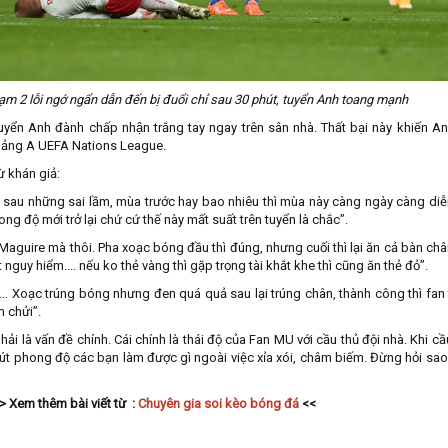
m 2 lỗi ngớ ngẩn dẫn đến bị đuổi chỉ sau 30 phút, tuyển Anh toang mạnh
, tuyển Anh đành chấp nhận trắng tay ngay trên sân nhà. Thất bại này khiến An
2 bảng A UEFA Nations League.
ừ khán giả:
c sau những sai lầm, mùa trước hay bao nhiêu thì mùa này càng ngày càng diễ
ong độ mới trở lại chứ cứ thế này mất suất trên tuyển là chắc”.
 Maguire mà thôi. Pha xoạc bóng đầu thì đúng, nhưng cuối thì lại ăn cả bàn châ
nguy hiểm.... nếu ko thẻ vàng thì gặp trọng tài khắt khe thì cũng ăn thẻ đỏ”.
.. Xoạc trúng bóng nhưng đen quá quả sau lại trúng chân, thành công thì fan
n chửi”.
ải là vấn đề chính. Cái chính là thái độ của Fan MU với cầu thủ đội nhà. Khi cầ
 sút phong độ các bạn làm được gì ngoài việc xỉa xói, châm biếm. Đừng hỏi sa
> Xem thêm bài viết từ :
Chuyên gia soi kèo bóng đá
<<