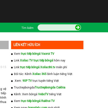
Tìm kiếm
LIÊN KẾT HỮU ÍCH
Xem
trực tiếp bóngá Vaoroi TV
Link
Xoilac TV trực tiếp bóngá
hôm nay
10-15
Link
trực tiếp bóngá Xoilac86.tv
miễn phí
Đối tác: Kênh
Xoilac 365
bình luận tiếng Việt.
Xem:
90P TV
trực tuyến tiếng Việt
Tructiepbongda
Tructiepbongda Cakhia
ng vệ
 tiếp
Kênh: Xem bóngá
VeboTV
tiếng Việt
trình
Xem
trực tiếp bóngá Rakhoi TV
 thua
Xem ngay
bongdalu com
mới nhất