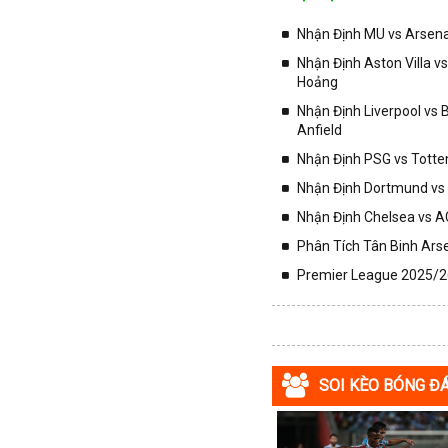
Iran
Nhận Định MU vs Arsenal
Iraq
Nhận Định Aston Villa v
Ireland
Hoảng
Israel
Nhận Định Liverpool vs
Italia
Anfield
Jordan
Nhận Định PSG vs Totte
Kazakhstan
Nhận Định Dortmund vs 
Kosovo
Nhận Định Chelsea vs AC
Kuwait
Phân Tích Tân Binh Arse
Lao
Premier League 2025/26
Latvia
Li băng
Liechtenstein
SOI KÈO BÓNG Đ
Lithuania
Luxembourg
Ma rốc