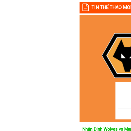
Colombia
TIN THỂ THAO MỚ
Costa Rica
Croatia
Ecuador
Estonia
Georgia
Gibralta
Honduras
Hungary
Hy Lạp
Hà Lan
Hàn Quốc
Hồng Kông
Iceland
Indonesia
Nhận Định Wolves vs Man