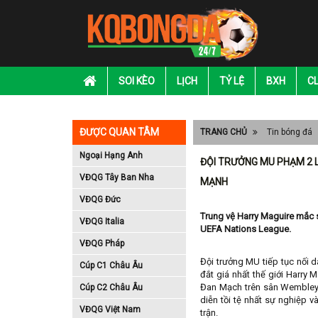
SOI KÈO
LỊCH
TỶ LỆ
BXH
C
ĐƯỢC QUAN TÂM
TRANG CHỦ
Tin bóng đá
Ngoại Hạng Anh
ĐỘI TRƯỞNG MU PHẠM 2 L
VĐQG Tây Ban Nha
MẠNH
VĐQG Đức
Trung vệ Harry Maguire mắc 
VĐQG Italia
UEFA Nations League.
VĐQG Pháp
Đội trưởng MU tiếp tục nối d
Cúp C1 Châu Âu
đắt giá nhất thế giới Harry
Đan Mạch trên sân Wembley,
Cúp C2 Châu Âu
diễn tồi tệ nhất sự nghiệp v
VĐQG Việt Nam
trận.