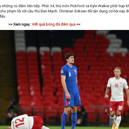
u những cú đấm liên tiếp. Phút 34, thủ môn Pickford và Kyle Walker phối hợp 
 pha phạm lỗi với cầu thủ Đan Mạch. Christian Eriksen đã tận dụng cơ hội này đ
 đấu.
>> Xem ngay :
Kết quả bóng đá đêm qua
<<