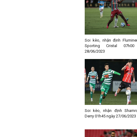
Macedonia
Malaysia
Malta
Mexico
Soi kèo, nhận định Flumine
Moldova
Sporting Cristal 07h0
28/06/2023
Montenegro
Mỹ
Na Uy
Nam Mỹ
Nam Phi
New Zealand
Nga
Soi kèo, nhận định Shamr
Nhật Bản
Derry 01h45 ngày 27/06/2023
Nicaragua
Oman