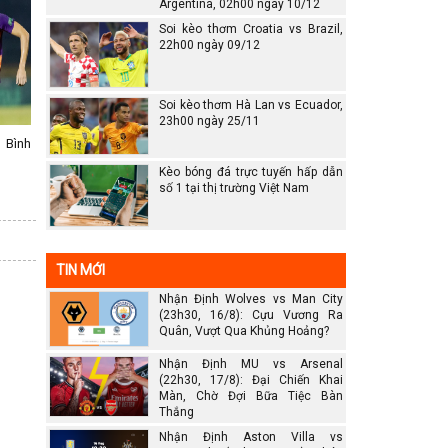
Argentina, 02h00 ngày 10/12
Soi kèo thơm Croatia vs Brazil,
22h00 ngày 09/12
Soi kèo thơm Hà Lan vs Ecuador,
23h00 ngày 25/11
 Bình
Kèo bóng đá trực tuyến hấp dẫn
số 1 tại thị trường Việt Nam
TIN MỚI
Nhận Định Wolves vs Man City
(23h30, 16/8): Cựu Vương Ra
Quân, Vượt Qua Khủng Hoảng?
Nhận Định MU vs Arsenal
(22h30, 17/8): Đại Chiến Khai
Màn, Chờ Đợi Bữa Tiệc Bàn
Thắng
Nhận Định Aston Villa vs