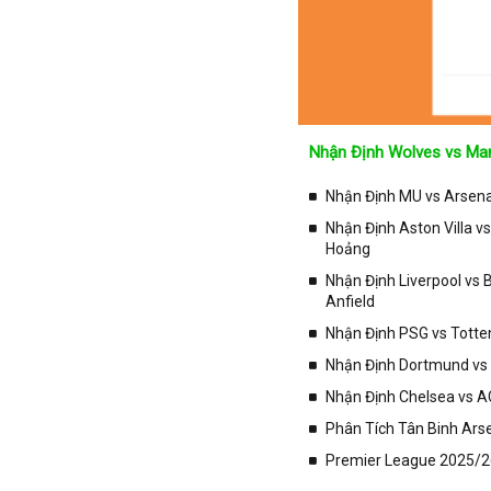
Iran
Iraq
Ireland
Israel
Italia
Nhận Định Wolves vs Man
Jordan
Nhận Định MU vs Arsenal
Kazakhstan
Nhận Định Aston Villa v
Kosovo
Hoảng
Kuwait
Nhận Định Liverpool vs
Lao
Anfield
Latvia
Nhận Định PSG vs Totte
Li băng
Nhận Định Dortmund vs 
Liechtenstein
Nhận Định Chelsea vs AC
Lithuania
Phân Tích Tân Binh Arse
Luxembourg
Premier League 2025/26
Ma rốc