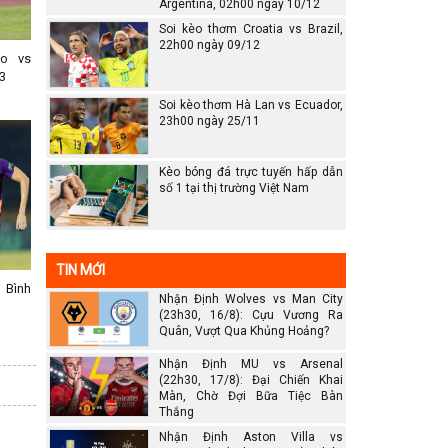
Argentina, 02h00 ngày 10/12
Soi kèo thơm Croatia vs Brazil,
22h00 ngày 09/12
no vs
3
Soi kèo thơm Hà Lan vs Ecuador,
23h00 ngày 25/11
Kèo bóng đá trực tuyến hấp dẫn
số 1 tại thị trường Việt Nam
TIN MỚI
 Bình
Nhận Định Wolves vs Man City
(23h30, 16/8): Cựu Vương Ra
Quân, Vượt Qua Khủng Hoảng?
Nhận Định MU vs Arsenal
(22h30, 17/8): Đại Chiến Khai
Màn, Chờ Đợi Bữa Tiệc Bàn
Thắng
Nhận Định Aston Villa vs