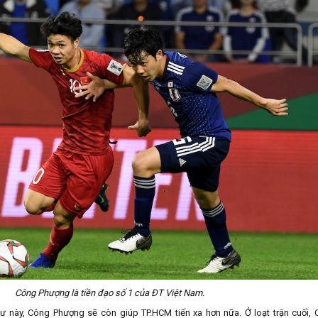
Công Phượng là tiền đạo số 1 của ĐT Việt Nam.
hư này, Công Phượng sẽ còn giúp TP.HCM tiến xa hơn nữa. Ở loạt trận cuối,