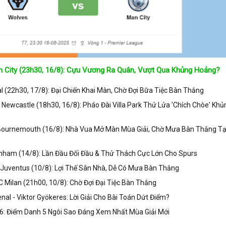
 City (23h30, 16/8): Cựu Vương Ra Quân, Vượt Qua Khủng Hoảng?
 (22h30, 17/8): Đại Chiến Khai Màn, Chờ Đợi Bữa Tiệc Bàn Thắng
s Newcastle (18h30, 16/8): Pháo Đài Villa Park Thử Lửa 'Chích Chòe' Khủ
 Bournemouth (16/8): Nhà Vua Mở Màn Mùa Giải, Chờ Mưa Bàn Thắng Tạ
nham (14/8): Lần Đầu Đối Đầu & Thử Thách Cực Lớn Cho Spurs
Juventus (10/8): Lợi Thế Sân Nhà, Dễ Có Mưa Bàn Thắng
 Milan (21h00, 10/8): Chờ Đợi Đại Tiệc Bàn Thắng
nal - Viktor Gyökeres: Lời Giải Cho Bài Toán Dứt Điểm?
: Điểm Danh 5 Ngôi Sao Đáng Xem Nhất Mùa Giải Mới