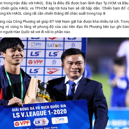
n trong trận đấu với HAGL. Đây là điều đã được ban lãnh đạo Tp.HCM và Bầ
i chiến giữa HAGL vs TP.HCM sắp tới hứa hẹn sẽ rất hấp dẫn. ‘Chiến hạm đỏ’ 
ong khi HAGL cũng rất cần chiến thắng để chắc suất trong top 8.
 sáng của Công Phượng sẽ giúp ĐT Việt Nam gặt hái được khá nhiều lợi ích. Tron
g vô cùng lo lắng về phong độ của các tiền đạo thì Phượng liên tục ghi bà
n người Hàn Quốc sẽ vơi đi nỗi lo phần nào.