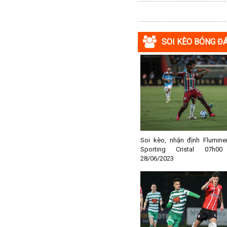
Macedonia
Malaysia
SOI KÈO BÓNG Đ
Malta
Mexico
Moldova
Montenegro
Mỹ
Na Uy
Nam Mỹ
Soi kèo, nhận định Flumine
Nam Phi
Sporting Cristal 07h0
28/06/2023
New Zealand
Nga
Nhật Bản
Nicaragua
Oman