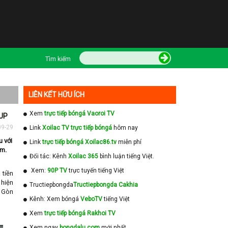
Tìm kiếm
LIÊN KẾT HỮU ÍCH
Xem
trực tiếp bóngá Vaoroi TV
CUP
09-29
Link
Xoilac TV trực tiếp bóngá
hôm nay
u với
Link
trực tiếp bóngá Xoilac86.tv
miễn phí
am.
Đối tác: Kênh
Xoilac 365
bình luận tiếng Việt.
Xem:
90P TV
trực tuyến tiếng Việt
 tiền
 hiện
Tructiepbongda
Tructiepbongda Cakhia
i Gòn
Kênh: Xem bóngá
VeboTV
tiếng Việt
Xem
trực tiếp bóngá Rakhoi TV
Xem ngay
bongdalu com
mới nhất