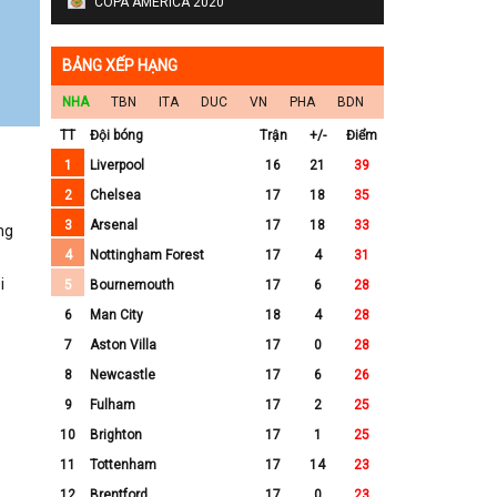
COPA AMERICA 2020
BẢNG XẾP HẠNG
NHA
TBN
ITA
DUC
VN
PHA
BDN
TT
Đội bóng
Trận
+/-
Điểm
1
Liverpool
16
21
39
2
Chelsea
17
18
35
3
Arsenal
17
18
33
ng
4
Nottingham Forest
17
4
31
i
5
Bournemouth
17
6
28
6
Man City
18
4
28
7
Aston Villa
17
0
28
8
Newcastle
17
6
26
9
Fulham
17
2
25
10
Brighton
17
1
25
11
Tottenham
17
14
23
12
Brentford
17
0
23