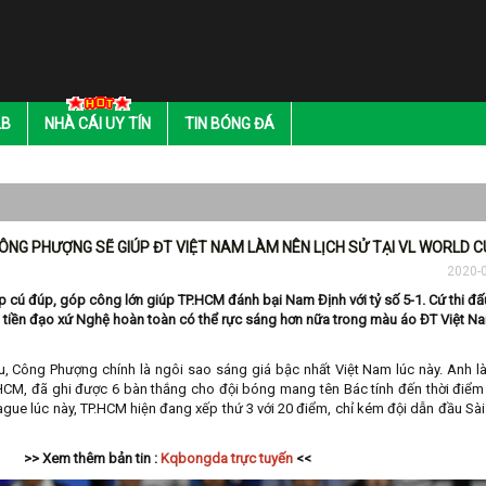
LB
NHÀ CÁI UY TÍN
TIN BÓNG ĐÁ
ÔNG PHƯỢNG SẼ GIÚP ĐT VIỆT NAM LÀM NÊN LỊCH SỬ TẠI VL WORLD 
2020-
 cú đúp, góp công lớn giúp TP.HCM đánh bại Nam Định với tỷ số 5-1. Cứ thi đấ
 tiền đạo xứ Nghệ hoàn toàn có thể rực sáng hơn nữa trong màu áo ĐT Việt N
, Công Phượng chính là ngôi sao sáng giá bậc nhất Việt Nam lúc này. Anh là
HCM, đã ghi được 6 bàn thắng cho đội bóng mang tên Bác tính đến thời điểm
ague lúc này, TP.HCM hiện đang xếp thứ 3 với 20 điểm, chỉ kém đội dẫn đầu Sà
>> Xem thêm bản tin :
Kqbongda trực tuyến
<<