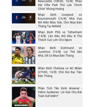
Newcastle (18h30, 16/8): Pháo
Đài Villa Park Thử Lửa 'Chích
Chòe' Khủng Hoảng
Nhận Định Liverpool vs
Bournemouth (16/8): Nhà Vua
Mở Màn Mùa Giải, Chờ Mưa Bàn
Thắng Tại Anfield
Nhận Định PSG vs Tottenham
(14/8): Lần Đầu Đối Đầu & Thử
Thách Cực Lớn Cho Spurs
Nhận Định Dortmund vs
Juventus (10/8): Lợi Thế Sân
Nhà, Dễ Có Mưa Bàn Thắng
Nhận Định Chelsea vs AC Milan
(21h00, 10/8): Chờ Đợi Đại Tiệc
Bàn Thắng
Phân Tích Tân Binh Arsenal -
Viktor Gyökeres: Lời Giải Cho Bài
Toán Dứt Điểm?