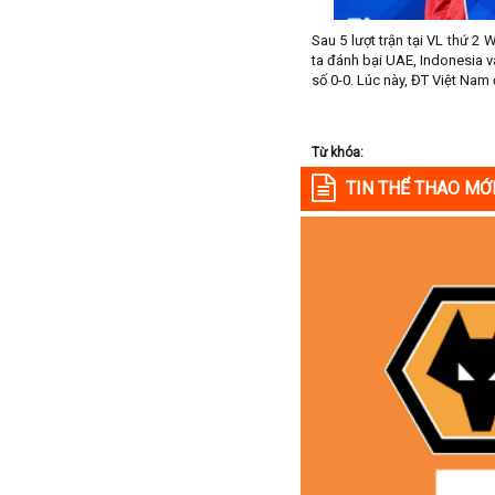
Colombia
Sau 5 lượt trận tại VL thứ 2
Costa Rica
ta đánh bại UAE, Indonesia và
số 0-0. Lúc này, ĐT Việt Nam
Croatia
Ecuador
Estonia
Từ khóa:
Georgia
TIN THỂ THAO MỚ
Gibralta
Honduras
Hungary
Hy Lạp
Hà Lan
Hàn Quốc
Hồng Kông
Iceland
Indonesia