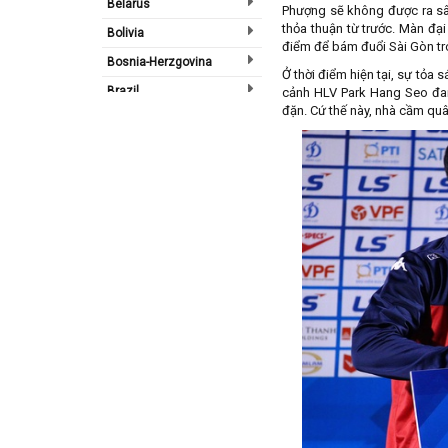
Belarus
Phượng sẽ không được ra sâ
thỏa thuận từ trước. Màn đạ
Bolivia
điểm để bám đuổi Sài Gòn tr
Bosnia-Herzgovina
Ở thời điểm hiện tại, sự tỏa
Brazil
cảnh HLV Park Hang Seo đan
đặn. Cứ thế này, nhà cầm quâ
Bulgary
Bắc Ireland
Bắc Mỹ
Bỉ
Bồ Đào Nha
Campuchia
Canada
Chi Lê
Châu Phi
Châu Á
Châu Âu
Châu Úc