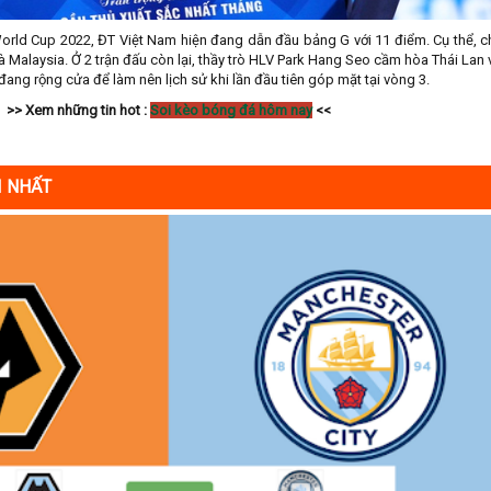
 World Cup 2022, ĐT Việt Nam hiện đang dẫn đầu bảng G với 11 điểm. Cụ thể, 
 Malaysia. Ở 2 trận đấu còn lại, thầy trò HLV Park Hang Seo cầm hòa Thái Lan v
 đang rộng cửa để làm nên lịch sử khi lần đầu tiên góp mặt tại vòng 3.
>> Xem những tin hot :
Soi kèo bóng đá hôm nay
<<
I NHẤT