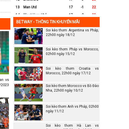
13
Man Utd
17
-1
22
14
West Ham Utd
17
-8
20
BETWAY - THÔNG TIN KHUYẾN MÃI
15
Everton
17
-7
17
Soi kèo thơm Argentina vs Pháp,
16
Crystal Palace
17
-8
16
22h00 ngày 18/12
17
Leicester City
17
-16
14
18
Ipswich
17
-16
12
Soi kèo thơm Pháp vs Morocco,
19
Wolves
17
-13
12
02h00 ngày 15/12
20
Southampton
17
-25
6
Soi kèo thơm Croatia vs
Morocco, 22h00 ngày 17/12
an vs
/2023
Soi kèo thơm Morocco vs Bồ Đào
Nha, 22h00 ngày 10/12
Soi kèo thơm Anh vs Pháp, 02h00
ngày 11/12
Soi kèo thơm Hà Lan vs