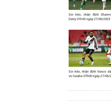
Paraguay
Peru
Soi kèo, nhận định Shamr
Pháp
Derry 01h45 ngày 27/06/2023
Phần Lan
Qatar
Quốc Tế
Rumany
San Marino
Scotland
Serbia
Soi kèo, nhận định Vasco d
Singapore
vs Cuiaba 07h00 ngày 27/06/
Slovakia
Slovenia
Syria
Séc
Síp