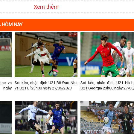
Xem thêm
Á HÔM NAY
nse vs
Soi kèo, nhận định U21 Bồ Đào Nha
Soi kèo, nhận định U21 Hà L
0 ngày
vs U21 Bỉ 23h00 ngày 27/06/2023
U21 Georgia 23h00 ngày 27/06