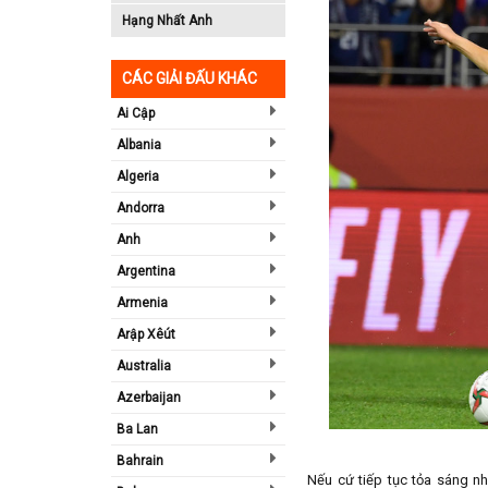
Hạng Nhất Anh
CÁC GIẢI ĐẤU KHÁC
Ai Cập
Albania
Algeria
Andorra
Anh
Argentina
Armenia
Arập Xêút
Australia
Azerbaijan
Ba Lan
Bahrain
Nếu cứ tiếp tục tỏa sáng n