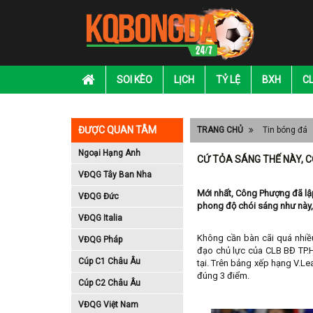
SOI KÈO
LỊCH
TỶ LỆ
BXH
C
ĐƯỢC QUAN TÂM
TRANG CHỦ
Tin bóng đá
Ngoại Hạng Anh
CỨ TỎA SÁNG THẾ NÀY, C
VĐQG Tây Ban Nha
Mới nhất, Công Phượng đã lập
VĐQG Đức
phong độ chói sáng như này,
VĐQG Italia
Không cần bàn cãi quá nhiều
VĐQG Pháp
đạo chủ lực của CLB BĐ TP.
Cúp C1 Châu Âu
tại. Trên bảng xếp hạng V.Le
đúng 3 điểm.
Cúp C2 Châu Âu
VĐQG Việt Nam