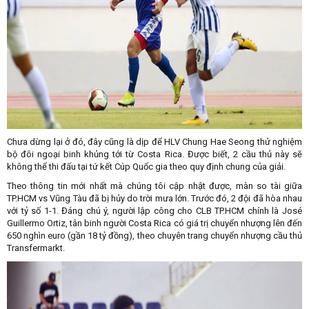
Chưa dừng lại ở đó, đây cũng là dịp để HLV Chung Hae Seong thử nghiệm
bộ đôi ngoại binh khủng tới từ Costa Rica. Được biết, 2 cầu thủ này sẽ
không thể thi đấu tại tứ kết Cúp Quốc gia theo quy định chung của giải.
Theo thông tin mới nhất mà chúng tôi cập nhật được, màn so tài giữa
TP.HCM vs Vũng Tàu đã bị hủy do trời mưa lớn. Trước đó, 2 đội đã hòa nhau
với tỷ số 1-1. Đáng chú ý, người lập công cho CLB TP.HCM chính là José
Guillermo Ortiz, tân binh người Costa Rica có giá trị chuyển nhượng lên đến
650 nghìn euro (gần 18 tỷ đồng), theo chuyên trang chuyển nhượng cầu thủ
Transfermarkt.