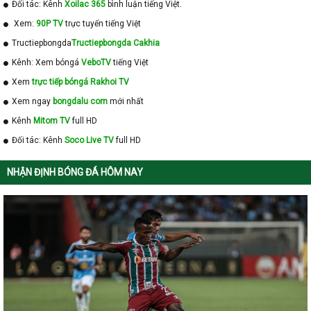
Đối tác: Kênh
Xoilac 365
bình luận tiếng Việt.
Xem:
90P TV
trực tuyến tiếng Việt
Tructiepbongda
Tructiepbongda Cakhia
Kênh: Xem bóngá
VeboTV
tiếng Việt
Xem
trực tiếp bóngá Rakhoi TV
Xem ngay
bongdalu com
mới nhất
Kênh
Mitom TV
full HD
Đối tác: Kênh
Soco Live TV
full HD
NHẬN ĐỊNH BÓNG ĐÁ HÔM NAY