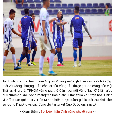
Tân binh của nhà đương kim Á quân V.League đã ghi bàn sau phối hợp đẹp
mắt với Công Phượng. Bàn còn lại của Vũng Tàu được ghi do công của Việt
Thắng. Như thế, TP.HCM vẫn chưa thể đánh bại nổi Vũng Tàu. Ở 2 lần giao
hữu trước đó, đội bóng mang tên Bác giành 1 trận thua và 1 trận hòa. Chính
vì thế, đoàn quân HLV Trần Minh Chiến được đánh giá là đối thủ khó chơi
với Công Phượng và các đồng đội tại tứ kết Cúp Quốc gia sắp tới.
>> Xem thêm :
Soi kèo nhận định cùng chuyên gia
<<