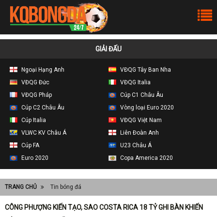
GIẢI ĐẤU
Ngoại Hạng Anh
VĐQG Tây Ban Nha
VĐQG Đức
VĐQG Italia
VĐQG Pháp
Cúp C1 Châu Âu
Cúp C2 Châu Âu
Vòng loại Euro 2020
Cúp Italia
VĐQG Việt Nam
VLWC KV Châu Á
Liên Đoàn Anh
Cúp FA
U23 Châu Á
Euro 2020
Copa America 2020
TRANG CHỦ
Tin bóng đá
CÔNG PHƯỢNG KIẾN TẠO, SAO COSTA RICA 18 TỶ GHI BÀN KHIẾN