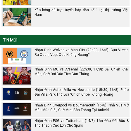
Kèo bóng đá trực tuyến hấp dẫn số 1 tại thị trường Việt
Nam
TIN MỚI
Nhận Định Wolves vs Man City (23h30, 16/8): Cựu Vương
Ra Quân, Vượt Qua Khủng Hoảng?
Nhận Định MU vs Arsenal (22h30, 17/8): Đại Chiến Khai
Màn, Chờ Đợi Bữa Tiệc Bàn Thắng
Nhận Định Aston Villa vs Newcastle (18h30, 16/8): Pháo
Đài Villa Park Thử Lửa 'Chích Chòe' Khủng Hoảng
Nhận Định Liverpool vs Bournemouth (16/8): Nhà Vua Mở
Màn Mùa Giải, Chờ Mưa Bàn Thắng Tại Anfield
Nhận Định PSG vs Tottenham (14/8): Lần Đầu Đối Đầu &
Thử Thách Cực Lớn Cho Spurs