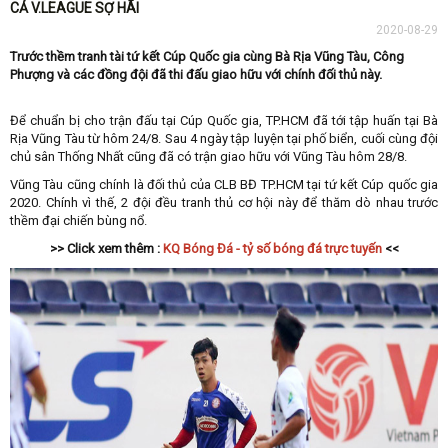
CẢ V.LEAGUE SỢ HÃI
2020-08-29
Trước thềm tranh tài tứ kết Cúp Quốc gia cùng Bà Rịa Vũng Tàu, Công
Phượng và các đồng đội đã thi đấu giao hữu với chính đối thủ này.
Để chuẩn bị cho trận đấu tại Cúp Quốc gia, TP.HCM đã tới tập huấn tại Bà
Rịa Vũng Tàu từ hôm 24/8. Sau 4 ngày tập luyện tại phố biển, cuối cùng đội
chủ sân Thống Nhất cũng đã có trận giao hữu với Vũng Tàu hôm 28/8.
Vũng Tàu cũng chính là đối thủ của CLB BĐ TP.HCM tại tứ kết Cúp quốc gia
2020. Chính vì thế, 2 đội đều tranh thủ cơ hội này để thăm dò nhau trước
thềm đại chiến bùng nổ.
>> Click xem thêm :
KQ Bóng Đá - tỷ số bóng đá trực tuyến
<<