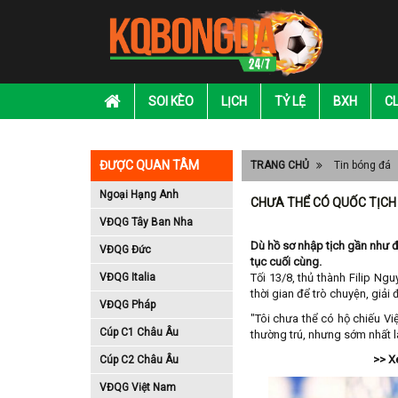
SOI KÈO
LỊCH
TỶ LỆ
BXH
C
ĐƯỢC QUAN TÂM
TRANG CHỦ
Tin bóng đá
Ngoại Hạng Anh
CHƯA THỂ CÓ QUỐC TỊCH 
VĐQG Tây Ban Nha
Dù hồ sơ nhập tịch gần như đ
VĐQG Đức
tục cuối cùng.
VĐQG Italia
Tối 13/8, thủ thành Filip N
thời gian để trò chuyện, giải
VĐQG Pháp
"Tôi chưa thể có hộ chiếu Vi
Cúp C1 Châu Âu
thường trú, nhưng sớm nhất l
>> X
Cúp C2 Châu Âu
VĐQG Việt Nam