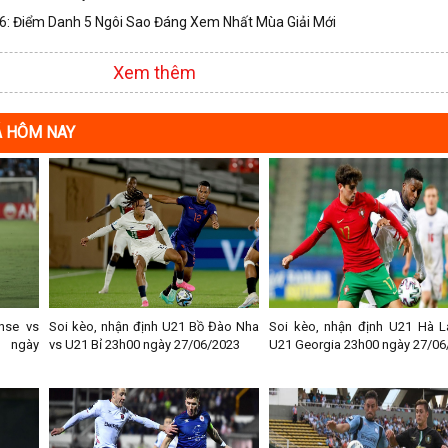
: Điểm Danh 5 Ngôi Sao Đáng Xem Nhất Mùa Giải Mới
Xem thêm
Á HÔM NAY
nse vs
Soi kèo, nhận định U21 Bồ Đào Nha
Soi kèo, nhận định U21 Hà L
0 ngày
vs U21 Bỉ 23h00 ngày 27/06/2023
U21 Georgia 23h00 ngày 27/06