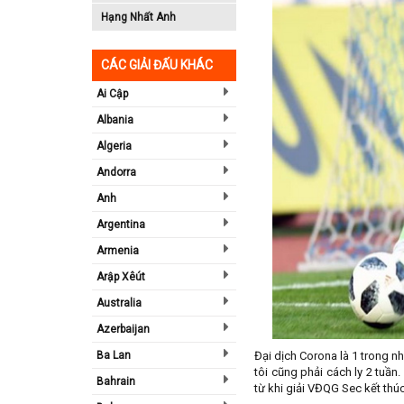
Hạng Nhất Anh
CÁC GIẢI ĐẤU KHÁC
Ai Cập
Albania
Algeria
Andorra
Anh
Argentina
Armenia
Arập Xêút
Australia
Azerbaijan
Ba Lan
Đại dịch Corona là 1 trong n
tôi cũng phải cách ly 2 tuần
Bahrain
từ khi giải VĐQG Sec kết thúc