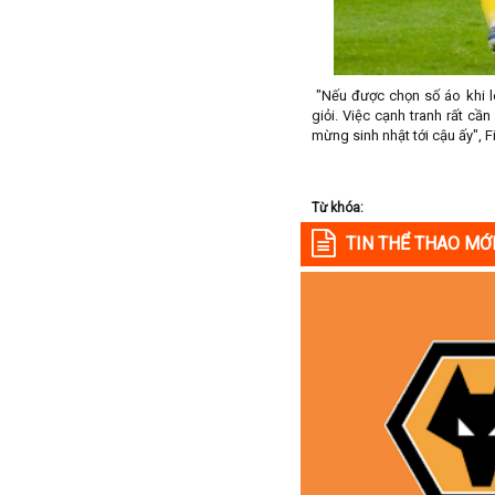
Colombia
Costa Rica
Croatia
"Nếu được chọn số áo khi lê
giỏi. Việc cạnh tranh rất cần
Ecuador
mừng sinh nhật tới cậu ấy", F
Estonia
Georgia
Từ khóa:
Gibralta
TIN THỂ THAO MỚ
Honduras
Hungary
Hy Lạp
Hà Lan
Hàn Quốc
Hồng Kông
Iceland
Indonesia