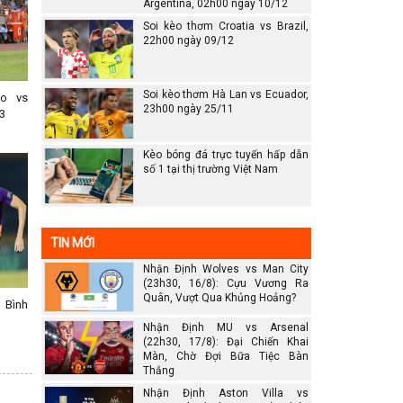
Argentina, 02h00 ngày 10/12
Soi kèo thơm Croatia vs Brazil,
22h00 ngày 09/12
Soi kèo thơm Hà Lan vs Ecuador,
no vs
23h00 ngày 25/11
3
Kèo bóng đá trực tuyến hấp dẫn
số 1 tại thị trường Việt Nam
TIN MỚI
Nhận Định Wolves vs Man City
(23h30, 16/8): Cựu Vương Ra
Quân, Vượt Qua Khủng Hoảng?
 Bình
Nhận Định MU vs Arsenal
(22h30, 17/8): Đại Chiến Khai
Màn, Chờ Đợi Bữa Tiệc Bàn
Thắng
Nhận Định Aston Villa vs