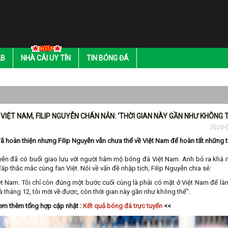
LB
NHÀ CÁI UY TÍN
TIN BÓNG ĐÁ
VIỆT NAM, FILIP NGUYỄN CHÁN NẢN: ‘THỜI GIAN NÀY GẦN NHƯ KHÔNG 
2020-
ã hoàn thiện nhưng Filip Nguyễn vẫn chưa thể về Việt Nam để hoàn tất những 
guyễn đã có buổi giao lưu với người hâm mộ bóng đá Việt Nam. Anh bỏ ra khá 
 đáp thắc mắc cùng fan Việt. Nói về vấn đề nhập tịch, Filip Nguyễn chia sẻ:
ệt Nam. Tôi chỉ còn đúng một bước cuối cùng là phải có mặt ở Việt Nam để là
à tháng 12, tôi mới về được, còn thời gian này gần như không thể".
em thêm tổng hợp cập nhật :
Kết quả bóng đá trực tuyến
<<