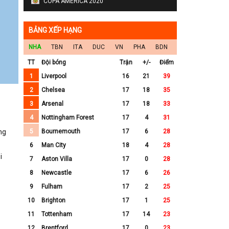
COPA AMERICA 2020
BẢNG XẾP HẠNG
NHA
TBN
ITA
DUC
VN
PHA
BDN
TT
Đội bóng
Trận
+/-
Điểm
1
Liverpool
16
21
39
2
Chelsea
17
18
35
3
Arsenal
17
18
33
4
Nottingham Forest
17
4
31
ng
5
Bournemouth
17
6
28
6
Man City
18
4
28
i
7
Aston Villa
17
0
28
8
Newcastle
17
6
26
9
Fulham
17
2
25
10
Brighton
17
1
25
11
Tottenham
17
14
23
12
Brentford
17
0
23