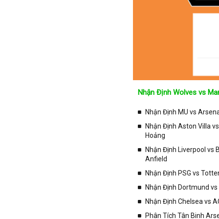
Iran
Iraq
Ireland
Israel
Italia
Jordan
Kazakhstan
Nhận Định Wolves vs Man
Kosovo
Nhận Định MU vs Arsenal
Kuwait
Nhận Định Aston Villa v
Lao
Hoảng
Latvia
Nhận Định Liverpool vs
Anfield
Li băng
Nhận Định PSG vs Totte
Liechtenstein
Nhận Định Dortmund vs 
Lithuania
Nhận Định Chelsea vs AC
Luxembourg
Phân Tích Tân Binh Arse
Ma rốc