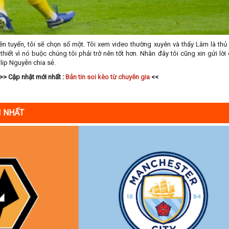
n tuyển, tôi sẽ chọn số một. Tôi xem video thường xuyên và thấy Lâm là th
 thiết vì nó buộc chúng tôi phải trở nên tốt hơn. Nhân đây tôi cũng xin gửi lời
ilip Nguyễn chia sẻ.
>> Cập nhật mới nhất :
Bản tin soi kèo từ chuyên gia
<<
I NHẤT