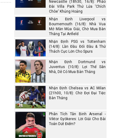
Newcastle (18h30, 16/8): Pháo
Đài Villa Park Thử Lửa 'Chích
Chòe' Khủng Hoảng
Nhận Định Liverpool vs
Bournemouth (16/8): Nhà Vua
Mở Màn Mùa Giải, Chờ Mưa Bàn
Thắng Tại Anfield
Nhận Định PSG vs Tottenham
(14/8): Lần Đầu Đối Đầu & Thử
Thách Cực Lớn Cho Spurs
Nhận Định Dortmund vs
Juventus (10/8): Lợi Thế Sân
Nhà, Dễ Có Mưa Bàn Thắng
Nhận Định Chelsea vs AC Milan
(21h00, 10/8): Chờ Đợi Đại Tiệc
Bàn Thắng
Phân Tích Tân Binh Arsenal -
Viktor Gyökeres: Lời Giải Cho Bài
Toán Dứt Điểm?