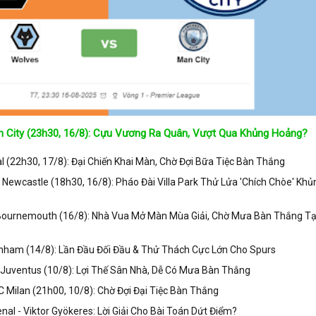
 City (23h30, 16/8): Cựu Vương Ra Quân, Vượt Qua Khủng Hoảng?
 (22h30, 17/8): Đại Chiến Khai Màn, Chờ Đợi Bữa Tiệc Bàn Thắng
s Newcastle (18h30, 16/8): Pháo Đài Villa Park Thử Lửa 'Chích Chòe' Khủ
 Bournemouth (16/8): Nhà Vua Mở Màn Mùa Giải, Chờ Mưa Bàn Thắng Tạ
nham (14/8): Lần Đầu Đối Đầu & Thử Thách Cực Lớn Cho Spurs
Juventus (10/8): Lợi Thế Sân Nhà, Dễ Có Mưa Bàn Thắng
 Milan (21h00, 10/8): Chờ Đợi Đại Tiệc Bàn Thắng
nal - Viktor Gyökeres: Lời Giải Cho Bài Toán Dứt Điểm?