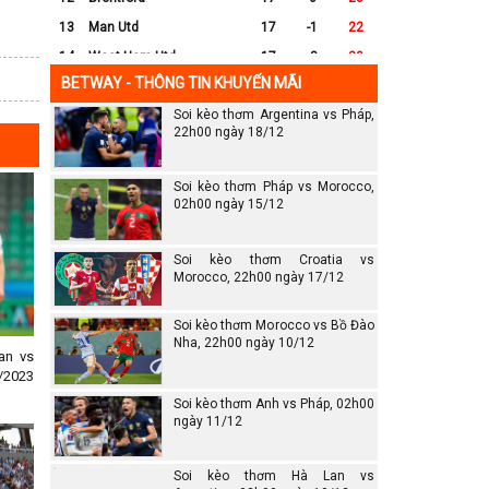
13
Man Utd
17
-1
22
14
West Ham Utd
17
-8
20
BETWAY - THÔNG TIN KHUYẾN MÃI
15
Everton
17
-7
17
Soi kèo thơm Argentina vs Pháp,
16
Crystal Palace
17
-8
16
22h00 ngày 18/12
17
Leicester City
17
-16
14
18
Ipswich
17
-16
12
Soi kèo thơm Pháp vs Morocco,
19
Wolves
17
-13
12
02h00 ngày 15/12
20
Southampton
17
-25
6
Soi kèo thơm Croatia vs
Morocco, 22h00 ngày 17/12
Soi kèo thơm Morocco vs Bồ Đào
Nha, 22h00 ngày 10/12
an vs
/2023
Soi kèo thơm Anh vs Pháp, 02h00
ngày 11/12
Soi kèo thơm Hà Lan vs