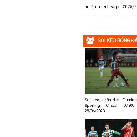
Premier League 2025/26
Macedonia
Malaysia
Malta
Mexico
SOI KÈO BÓNG Đ
Moldova
Montenegro
Mỹ
Na Uy
Nam Mỹ
Nam Phi
New Zealand
Soi kèo, nhận định Flumine
Nga
Sporting Cristal 07h0
28/06/2023
Nhật Bản
Nicaragua
Oman