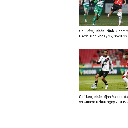
Paraguay
Peru
Pháp
Phần Lan
Soi kèo, nhận định Shamr
Qatar
Derry 01h45 ngày 27/06/2023
Quốc Tế
Rumany
San Marino
Scotland
Serbia
Singapore
Slovakia
Soi kèo, nhận định Vasco d
vs Cuiaba 07h00 ngày 27/06/
Slovenia
Syria
Séc
Síp