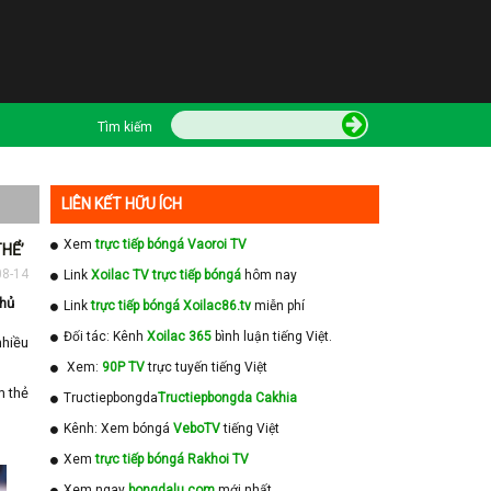
Tìm kiếm
LIÊN KẾT HỮU ÍCH
Xem
trực tiếp bóngá Vaoroi TV
THỂ’
08-14
Link
Xoilac TV trực tiếp bóngá
hôm nay
thủ
Link
trực tiếp bóngá Xoilac86.tv
miễn phí
Đối tác: Kênh
Xoilac 365
bình luận tiếng Việt.
nhiều
Xem:
90P TV
trực tuyến tiếng Việt
m thẻ
Tructiepbongda
Tructiepbongda Cakhia
Kênh: Xem bóngá
VeboTV
tiếng Việt
Xem
trực tiếp bóngá Rakhoi TV
Xem ngay
bongdalu com
mới nhất