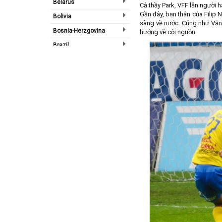
Belarus
Cả thầy Park, VFF lẫn người
Gần đây, bạn thân của Filip 
Bolivia
sàng về nước. Cũng như Văn 
Bosnia-Herzgovina
hướng về cội nguồn.
Brazil
Bulgary
Bắc Ireland
Bắc Mỹ
Bỉ
Bồ Đào Nha
Campuchia
Canada
Chi Lê
Châu Phi
Châu Á
Châu Âu
Châu Úc