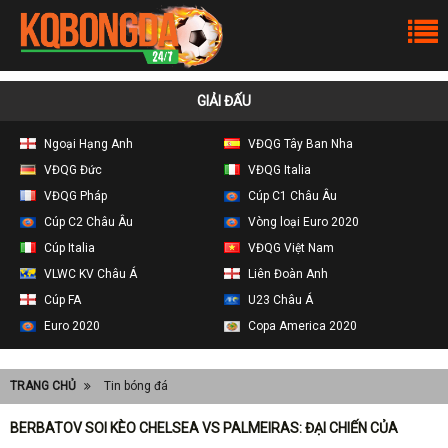
GIẢI ĐẤU
Ngoại Hạng Anh
VĐQG Tây Ban Nha
VĐQG Đức
VĐQG Italia
VĐQG Pháp
Cúp C1 Châu Âu
Cúp C2 Châu Âu
Vòng loại Euro 2020
Cúp Italia
VĐQG Việt Nam
VLWC KV Châu Á
Liên Đoàn Anh
Cúp FA
U23 Châu Á
Euro 2020
Copa America 2020
TRANG CHỦ
Tin bóng đá
BERBATOV SOI KÈO CHELSEA VS PALMEIRAS: ĐẠI CHIẾN CỦA