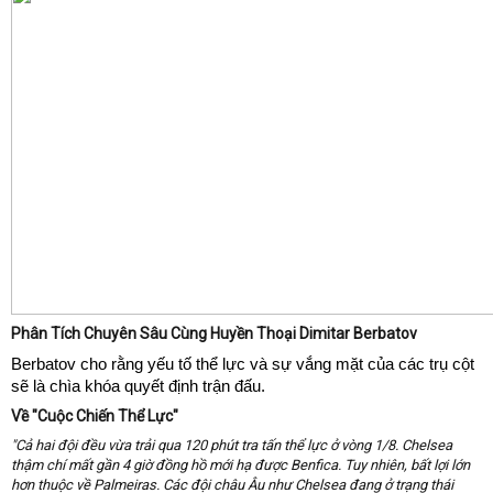
Phân Tích Chuyên Sâu Cùng Huyền Thoại Dimitar Berbatov
Berbatov cho rằng yếu tố thể lực và sự vắng mặt của các trụ cột
sẽ là chìa khóa quyết định trận đấu.
Về "Cuộc Chiến Thể Lực"
"Cả hai đội đều vừa trải qua 120 phút tra tấn thể lực ở vòng 1/8. Chelsea
thậm chí mất gần 4 giờ đồng hồ mới hạ được Benfica. Tuy nhiên, bất lợi lớn
hơn thuộc về Palmeiras. Các đội châu Âu như Chelsea đang ở trạng thái