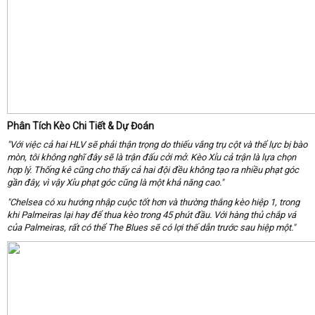
Phân Tích Kèo Chi Tiết & Dự Đoán
"Với việc cả hai HLV sẽ phải thận trọng do thiếu vắng trụ cột và thể lực bị bào
mòn, tôi không nghĩ đây sẽ là trận đấu cởi mở. Kèo
Xỉu cả trận
là lựa chọn
hợp lý. Thống kê cũng cho thấy cả hai đội đều không tạo ra nhiều phạt góc
gần đây, vì vậy
Xỉu phạt góc
cũng là một khả năng cao."
"Chelsea có xu hướng nhập cuộc tốt hơn và thường thắng kèo hiệp 1, trong
khi Palmeiras lại hay để thua kèo trong 45 phút đầu. Với hàng thủ chắp vá
của Palmeiras, rất có thể
The Blues sẽ có lợi thế dẫn trước sau hiệp một
."