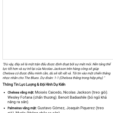
"Dù vậy, đây sẽ là một trận đấu được định đoạt bởi sự mệt mỏi. Nền tảng thể
lực tốt hơn và sự trở lại của Nicolas Jackson trên hàng công sẽ giúp
Chelsea có được điều mình cần, dù sẽ rất vất vả. Tôi tin vào một chiến thắng
nhọc nhằn cho The Blues. Dự đoán: 1-1 (Chelsea thắng trong hiệp phụ) "
Thông Tin Lực Lượng & Đội Hình Dự Kiến
Moisés Caicedo, Nicolas Jackson (treo giò).
Chelsea vắng mặt:
Wesley Fofana (chấn thương). Benoit Badiashile (bỏ ngỏ khả
năng ra sân).
Gustavo Gómez, Joaquín Piquerez (treo
Palmeiras vắng mặt:
giò). Murilo (không chắc ra sân).