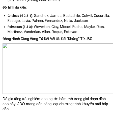
Đội hình dự kiến:
Sanchez; James, Badiashile, Colwill, Cucurella;
Chelsea (4-2-3-1):
Essugo, Lavia; Palmer, Fernandez, Neto; Jackson.
Weverton; Giay, Micael, Fuchs; Mayke, Rios,
Palmeiras (3-4-3):
Martinez, Vanderlan; Allan, Roque, Estevao.
Đồng Hành Cùng Vòng Tứ Kết Với Ưu Đãi "Khủng" Từ JBO
Để gia tăng trải nghiệm cho người hâm mộ trong giai đoạn đỉnh
cao này, JBO mang đến hàng loạt chương trình khuyến mãi hấp
dẫn: