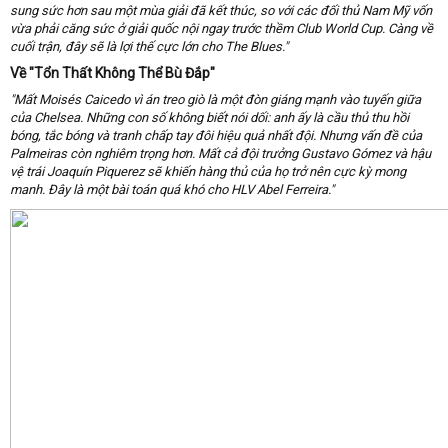
sung sức hơn sau một mùa giải đã kết thúc, so với các đối thủ Nam Mỹ vốn
vừa phải căng sức ở giải quốc nội ngay trước thềm Club World Cup. Càng về
cuối trận, đây sẽ là lợi thế cực lớn cho The Blues."
Về "Tổn Thất Không Thể Bù Đắp"
"Mất
Moisés Caicedo
vì án treo giò là một đòn giáng mạnh vào tuyến giữa
của Chelsea. Những con số không biết nói dối: anh ấy là cầu thủ thu hồi
bóng, tắc bóng và tranh chấp tay đôi hiệu quả nhất đội. Nhưng vấn đề của
Palmeiras còn nghiêm trọng hơn. Mất cả đội trưởng
Gustavo Gómez
và hậu
vệ trái
Joaquín Piquerez
sẽ khiến hàng thủ của họ trở nên cực kỳ mong
manh. Đây là một bài toán quá khó cho HLV Abel Ferreira."