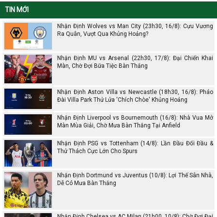
TIN MỚI
Nhận Định Wolves vs Man City (23h30, 16/8): Cựu Vương
Ra Quân, Vượt Qua Khủng Hoảng?
Nhận Định MU vs Arsenal (22h30, 17/8): Đại Chiến Khai
Màn, Chờ Đợi Bữa Tiệc Bàn Thắng
Nhận Định Aston Villa vs Newcastle (18h30, 16/8): Pháo
Đài Villa Park Thử Lửa 'Chích Chòe' Khủng Hoảng
Nhận Định Liverpool vs Bournemouth (16/8): Nhà Vua Mở
Màn Mùa Giải, Chờ Mưa Bàn Thắng Tại Anfield
Nhận Định PSG vs Tottenham (14/8): Lần Đầu Đối Đầu &
Thử Thách Cực Lớn Cho Spurs
Nhận Định Dortmund vs Juventus (10/8): Lợi Thế Sân Nhà,
Dễ Có Mưa Bàn Thắng
Nhận Định Chelsea vs AC Milan (21h00, 10/8): Chờ Đợi Đại