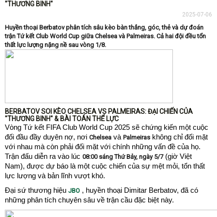
"THƯƠNG BINH"
2025-07-06
Huyền thoại Berbatov phân tích sâu kèo bàn thắng, góc, thẻ và dự đoán
trận Tứ kết Club World Cup giữa Chelsea và Palmeiras. Cả hai đội đều tổn
thất lực lượng nặng nề sau vòng 1/8.
BERBATOV SOI KÈO CHELSEA VS PALMEIRAS: ĐẠI CHIẾN CỦA
"THƯƠNG BINH" & BÀI TOÁN THỂ LỰC
Vòng Tứ kết FIFA Club World Cup 2025 sẽ chứng kiến một cuộc
đối đầu đầy duyên nợ, nơi
và
không chỉ đối mặt
Chelsea
Palmeiras
với nhau mà còn phải đối mặt với chính những vấn đề của họ.
Trận đấu diễn ra vào lúc
(giờ Việt
08:00 sáng Thứ Bảy, ngày 5/7
Nam), được dự báo là một cuộc chiến của sự mệt mỏi, tổn thất
lực lượng và bản lĩnh vượt khó.
Đại sứ thương hiệu
, huyền thoại Dimitar Berbatov, đã có
JBO
những phân tích chuyên sâu về trận cầu đặc biệt này.