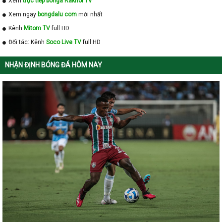
Xem
trực tiếp bóngá Rakhoi TV
Xem ngay
bongdalu com
mới nhất
Kênh
Mitom TV
full HD
Đối tác: Kênh
Soco Live TV
full HD
NHẬN ĐỊNH BÓNG ĐÁ HÔM NAY