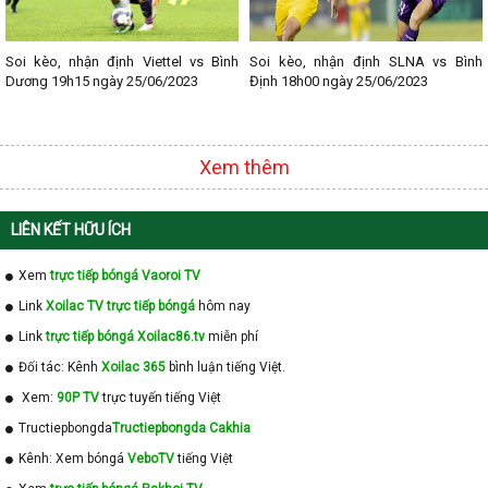
Soi kèo, nhận định Viettel vs Bình
Soi kèo, nhận định SLNA vs Bình
Dương 19h15 ngày 25/06/2023
Định 18h00 ngày 25/06/2023
Xem thêm
LIÊN KẾT HỮU ÍCH
Xem
trực tiếp bóngá Vaoroi TV
Link
Xoilac TV trực tiếp bóngá
hôm nay
Link
trực tiếp bóngá Xoilac86.tv
miễn phí
Đối tác: Kênh
Xoilac 365
bình luận tiếng Việt.
Xem:
90P TV
trực tuyến tiếng Việt
Tructiepbongda
Tructiepbongda Cakhia
Kênh: Xem bóngá
VeboTV
tiếng Việt