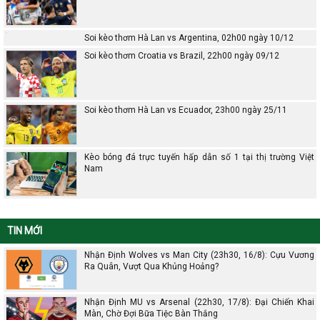
Soi kèo thơm Hà Lan vs Argentina, 02h00 ngày 10/12
Soi kèo thơm Croatia vs Brazil, 22h00 ngày 09/12
Soi kèo thơm Hà Lan vs Ecuador, 23h00 ngày 25/11
Kèo bóng đá trực tuyến hấp dẫn số 1 tại thị trường Việt
Nam
TIN MỚI
Nhận Định Wolves vs Man City (23h30, 16/8): Cựu Vương
Ra Quân, Vượt Qua Khủng Hoảng?
Nhận Định MU vs Arsenal (22h30, 17/8): Đại Chiến Khai
Màn, Chờ Đợi Bữa Tiệc Bàn Thắng