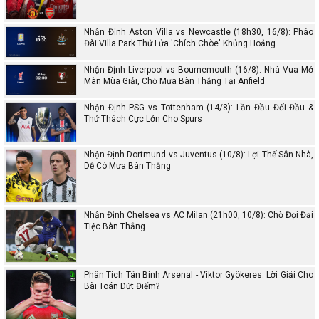
Nhận Định Aston Villa vs Newcastle (18h30, 16/8): Pháo
Đài Villa Park Thử Lửa 'Chích Chòe' Khủng Hoảng
Nhận Định Liverpool vs Bournemouth (16/8): Nhà Vua Mở
Màn Mùa Giải, Chờ Mưa Bàn Thắng Tại Anfield
Nhận Định PSG vs Tottenham (14/8): Lần Đầu Đối Đầu &
Thử Thách Cực Lớn Cho Spurs
Nhận Định Dortmund vs Juventus (10/8): Lợi Thế Sân Nhà,
Dễ Có Mưa Bàn Thắng
Nhận Định Chelsea vs AC Milan (21h00, 10/8): Chờ Đợi Đại
Tiệc Bàn Thắng
Phân Tích Tân Binh Arsenal - Viktor Gyökeres: Lời Giải Cho
Bài Toán Dứt Điểm?